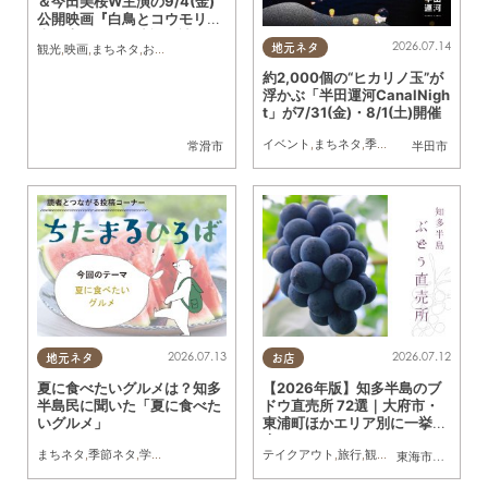
＆今田美桜W主演の9/4(金)
公開映画『白鳥とコウモリ』
東野圭吾の原作小説を読んで
2026.07.14
観光
,
映画
,
まちネタ
,
おひとりさま
地元ネタ
みた
約2,000個の“ヒカリノ玉”が
浮かぶ「半田運河CanalNigh
t」が7/31(金)・8/1(土)開催
イベント
,
まちネタ
,
季節ネタ
,
夫婦
,
カップ
常滑市
半田市
2026.07.13
2026.07.12
地元ネタ
お店
夏に食べたいグルメは？知多
【2026年版】知多半島のブ
半島民に聞いた「夏に食べた
ドウ直売所 72選｜大府市・
いグルメ」
東浦町ほかエリア別に一挙紹
介
まちネタ
,
季節ネタ
,
学校
,
連載
テイクアウト
,
旅行
,
観光
,
アウトドア
,
まち
東海市
,
大府市
,
東