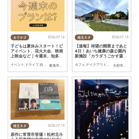
2026.07.16
2026.07.15
おでかけ
地元ネタ
子どもは夏休みスタート！ビ
【速報】待望の開業まであと
アイベント、花火大会、映画
4日！あいち健康の森公園内
上映会など｜今週末、知多半
新施設「カラダうごかす森 H
島でおすすめのプラン【7/18
arappa」を一足先に調査
イベント
,
ドライブ
,
自然
,
まちネタ
,
季節ネタ
カフェ
,
親子
,
家族
,
テイクアウト
,
開店
,
まちネタ
,
親子
,
東海市
,
大府市
,
東浦町
,
半田市
,
常滑市
,
武豊町
,
南知多町
大府市
,
東浦町
(土)・19(日)・20(月祝)】
2026.07.15
地元ネタ
原作に常滑市登場！松村北斗