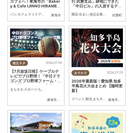
カフェへ！東海市の「Baker
行 武豊支店」跡地にできた
y & Cafe IJINNO HIRAMEK
「中日ビル」の入居するテナ
I」が5/28(木)リニューアル
ントが判明！
パン
,
カフェ
,
テイクアウト
,
開店
,
専門店
,
まちネタ
開店
,
住まい
,
地元企業
,
まちネタ
,
家族
東海市
武豊町
2026.07.04
地元ネタ
【7月放送日程】ケーブルテ
2026.07.03
おでかけ
レビでプロ野球！「中日ドラ
ゴンズ プロ野球ファーム・リ
2026年最新版！愛知県 知多
ーグ戦」／ちたまる広告
半島花火大会まとめ 【随時更
まちネタ
,
スポーツ
,
ちたまる広告
新】
イベント
,
観光
,
まちネタ
,
季節ネタ
,
まとめ
東海市
,
大府市
,
知多市
,
東浦町
,
常滑市
,
武豊町
,
美浜町
東海市
,
大府市
,
南知多
,
知