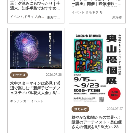
玉！夕涼みにもぴったり｜今
ー講座」開催｜映像撮影・編
週末、知多半島でおすすめの
集やアナウンス・声優体験も
イベント
,
まちネタ
,
ちたまる広告
,
親子
,
ト
プラン【8/1(土)・2(日)】
／ちたまる広告
イベント
,
ドライブ
,
自然
,
まちネタ
,
季節ネタ
,
親子
,
家族
東海市
,
大府市
,
知多市
,
東浦町
,
半田市
,
常滑市
,
美浜町
東海市
2026.07.28
おでかけ
水中スターマインは必見！浜
辺で楽しむ「新舞子ビーチフ
ェスティバル花火大会」8/2
9(土)に開催
キッチンカー
,
イベント
,
まちネタ
,
季節ネタ
,
親子
,
夫婦
,
家族
,
カップル
,
おひとりさま
,
友
2026.07.27
おでかけ
鮮やかな動物たちの世界へ！
話題のアーティスト・奥山優
さんの個展を9/15(火)～23
(水祝)知多市で初開催