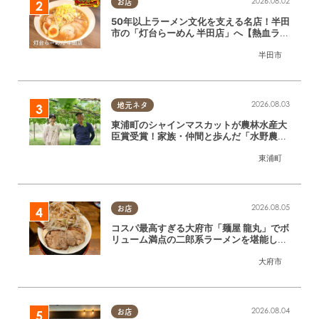
2026.08.02
お店
50年以上ラーメン文化を支える名店！半田
市の「灯台らーめん 半田店」へ【熱血ラー
メン伝 8月放送】
半田市
2026.08.03
地元ネタ
東浦町のシャインマスカットが農林水産大
臣賞受賞！家族・仲間と歩んだ「水野農
園」ブドウづくりの軌跡
東浦町
2026.08.05
お店
コスパ最高すぎる大府市「麺屋 龍丸」でボ
リューム満点の二郎系ラーメンを堪能して
きた
大府市
2026.08.04
お店