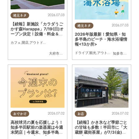
2026.07.03
地元ネタ
【続報】新施設「カラダうご
2026.07.03
地元ネタ
かす森Harappa」7/19(日)オ
ープン決定！設備・料金＆公
2026年版最新！愛知県・知
園で使えるレンタルアイテム
多半島のビーチ・海水浴場情
カフェ
,
開店
,
アウトドア
,
自然
,
まちネタ
,
家族
,
友人
,
ペット
,
トレンド
,
KURUTOHP
も登場
報<13か所>
ドライブ
,
観光
,
アウトドア
,
自然
,
まちネタ
,
大府市
,
東浦町
知多市
,
常滑市
,
美
2026.07.02
2026.07.02
おでかけ
お店
高校球児の夏を応援しよう！
【続報】かき氷など季節ごと
知多半田駅前の楽器屋は今週
の甘味も多数！半田市に「大
末閉店｜今週末、知多半島で
蔵餅 蔵街茶屋」が7/3(金)オ
おすすめのプラン【7/4
ープン