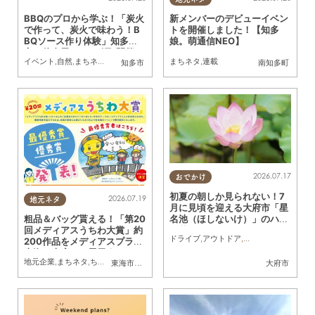
BBQのプロから学ぶ！「炭火
新メンバーのデビューイベン
で作って、炭火で味わう！B
トを開催しました！【知多
BQソース作り体験」知多
娘。萌通信NEO】
市・佐布里で7/26(日)開催／
イベント
,
自然
,
まちネタ
,
季節ネタ
,
ちたまる広告
まちネタ
,
親子
,
連載
,
夫婦
,
家族
,
おひとりさま
,
友人
知多市
南知多町
ちたまる広告
2026.07.17
おでかけ
初夏の朝しか見られない！7
2026.07.19
地元ネタ
月に見頃を迎える大府市「星
名池（ほしないけ）」のハス
粗品＆バッグ貰える！「第20
の花を見に行ってみた
回メディアスうちわ大賞」約
ドライブ
,
アウトドア
,
自然
,
まちネタ
,
行っ
200作品をメディアスプラザ
東海・大府にて展示｜7/23
地元企業
,
まちネタ
,
ちたまる広告
,
親子
,
家族
東海市
,
大府市
,
知多市
,
東浦町
大府市
(木)～8/16(日)／ちたまる広
告