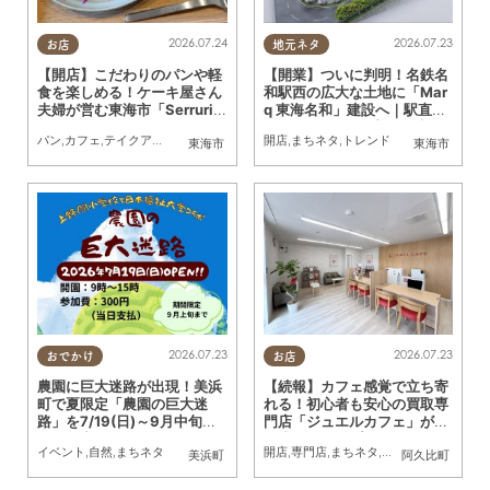
2026.07.24
2026.07.23
お店
地元ネタ
【開店】こだわりのパンや軽
【開業】ついに判明！名鉄名
食を楽しめる！ケーキ屋さん
和駅西の広大な土地に「Mar
夫婦が営む東海市「Serrurie
q 東海名和」建設へ｜駅直
2nd（セリュリエ セカン
結・2026年12月着工予定
パン
,
カフェ
,
テイクアウト
,
開店
,
専門店
,
まちネタ
開店
,
まちネタ
,
親子
,
夫婦
,
トレンド
,
家族
,
カップル
,
おひとり
東海市
東海市
ド）」6/29(月)テストオープ
ン
2026.07.23
2026.07.23
おでかけ
お店
農園に巨大迷路が出現！美浜
【続報】カフェ感覚で立ち寄
町で夏限定「農園の巨大迷
れる！初心者も安心の買取専
路」を7/19(日)～9月中旬ま
門店「ジュエルカフェ」が阿
で開催中
久比町にオープン／ちたまる
イベント
,
自然
,
まちネタ
開店
,
専門店
,
まちネタ
,
ちたまる広告
,
夫婦
,
美浜町
阿久比町
広告