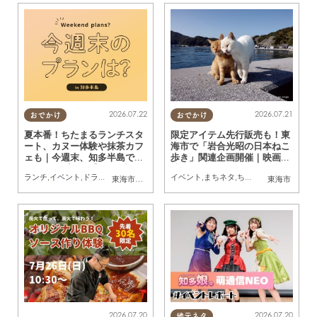
2026.07.22
2026.07.21
おでかけ
おでかけ
夏本番！ちたまるランチスタ
限定アイテム先行販売も！東
ート、カヌー体験や抹茶カフ
海市で「岩合光昭の日本ねこ
ェも｜今週末、知多半島でお
歩き」関連企画開催｜映画上
すすめのプラン【7/25(土)・
映・絵付け体験ほか／ちたま
ランチ
,
イベント
,
ドライブ
,
自然
,
まちネタ
,
季節ネタ
イベント
,
親子
,
まちネタ
,
家族
,
ちたまる広告
,
ペット
,
東海市
,
大府市
,
知多市
,
東浦町
,
半田市
,
常滑市
東海市
26(日)】
る広告
2026.07.20
2026.07.20
地元ネタ