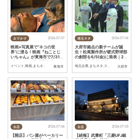
2026.07.07
2026.07.06
おでかけ
地元ネタ
映画×写真展で“ネコの世
大府市拠点の新チームが誕
界”に浸る！映画『ねことじ
生！松尾製作所が硬式野球部
いちゃん』が東海市で7/31
の創部を6/5(金)に発表｜20
(金)～8/16(日)特別上映／ち
27年度に本格始動へ
イベント
,
映画
,
まちネタ
,
ちたまる広告
,
ペット
地元企業
,
まちネタ
,
スポーツ
,
KURUTOHP
東海市
大府市
たまる広告
2026.07.06
2026.07.05
お店
お店
【開店】パン屋がベーカリー
【続報】武豊町「三菱UFJ銀