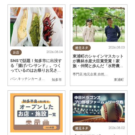
2026.08.03
地元ネタ
2026.08.04
お店
東浦町のシャインマスカット
SNSで話題！知多市に出没す
が農林水産大臣賞受賞！家
る「揚げパンサンド」。つく
族・仲間と歩んだ「水野農
っているのはお祭りお兄さ
園」ブドウづくりの軌跡
専門店
,
地元企業
,
自然
,
まちネタ
,
季節ネタ
,
ん!?【ちたまる調査隊#55】
パン
,
キッチンカー
,
まちネタ
,
ちたまる調査隊
,
行ってみたレポ
知多市
東浦町
2026.08.02
地元ネタ