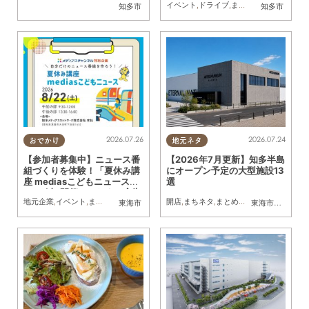
イベント
,
ドライブ
,
まちネタ
,
夫婦
,
家族
,
お
知多市
知多市
2026.07.26
2026.07.24
おでかけ
地元ネタ
【参加者募集中】ニュース番
【2026年7月更新】知多半島
組づくりを体験！「夏休み講
にオープン予定の大型施設13
座 mediasこどもニュース」
選
8/22(土)開催／ちたまる広告
地元企業
,
イベント
,
まちネタ
,
ちたまる広告
開店
,
親子
,
まちネタ
,
まとめ記事
東海市
東海市
,
大府市
,
知