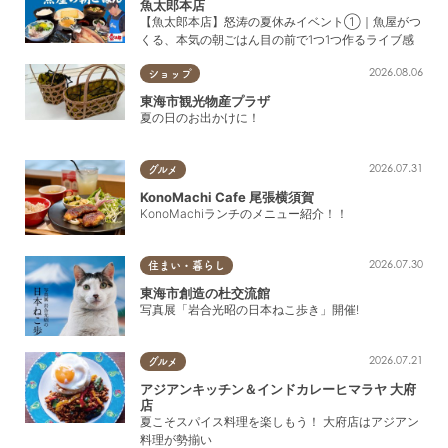
魚太郎本店
【魚太郎本店】怒涛の夏休みイベント①｜魚屋がつ
くる、本気の朝ごはん目の前で1つ1つ作るライブ感
2026.08.06
ショップ
東海市観光物産プラザ
夏の日のお出かけに！
2026.07.31
グルメ
KonoMachi Cafe 尾張横須賀
KonoMachiランチのメニュー紹介！！
2026.07.30
住まい・暮らし
東海市創造の杜交流館
写真展「岩合光昭の日本ねこ歩き」開催!
2026.07.21
グルメ
アジアンキッチン＆インドカレーヒマラヤ 大府
店
夏こそスパイス料理を楽しもう！ 大府店はアジアン
料理が勢揃い