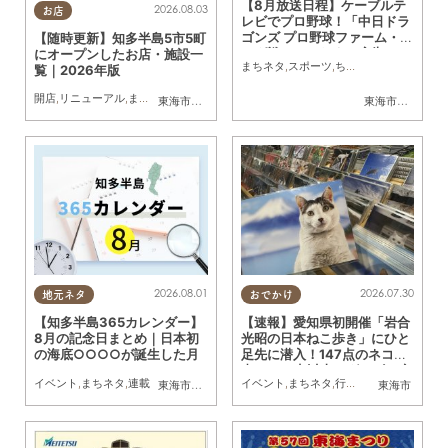
【8月放送日程】ケーブルテ
2026.08.03
お店
レビでプロ野球！「中日ドラ
ゴンズ プロ野球ファーム・リ
【随時更新】知多半島5市5町
ーグ戦」／ちたまる広告
にオープンしたお店・施設一
まちネタ
,
スポーツ
,
ちたまる広告
覧｜2026年版
開店
,
リニューアル
,
まちネタ
東海市
,
大府市
,
知多市
,
東浦町
,
阿久比町
,
半田市
,
常滑市
東海市
,
大府市
,
武豊
,
知
2026.08.01
2026.07.30
地元ネタ
おでかけ
【知多半島365カレンダー】
【速報】愛知県初開催「岩合
8月の記念日まとめ｜日本初
光昭の日本ねこ歩き」にひと
の海底○○○○が誕生した月
足先に潜入！147点のネコ写
真と300点以上のグッズに癒
イベント
,
まちネタ
,
連載
イベント
,
まちネタ
,
行ってみたレポ
,
ちたま
東海市
,
大府市
,
知多市
,
東浦町
,
阿久比町
,
半田市
東海市
,
常滑市
,
武豊
されてきた／ちたまる広告