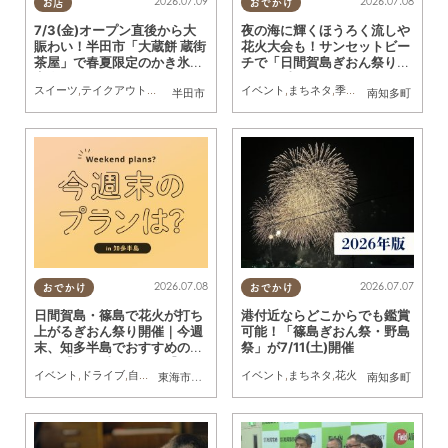
2026.07.09
2026.07.08
お店
おでかけ
7/3(金)オープン直後から大
夜の海に輝くほうろく流しや
賑わい！半田市「大蔵餅 蔵街
花火大会も！サンセットビー
茶屋」で春夏限定のかき氷を
チで「日間賀島ぎおん祭り」
実食
が7/11(土)に開催
スイーツ
,
テイクアウト
,
専門店
,
まちネタ
,
行ってみたレポ
イベント
,
まちネタ
,
季節ネタ
,
花火
半田市
南知多町
2026.07.08
2026.07.07
おでかけ
おでかけ
日間賀島・篠島で花火が打ち
港付近ならどこからでも鑑賞
上がるぎおん祭り開催｜今週
可能！「篠島ぎおん祭・野島
末、知多半島でおすすめのプ
祭」が7/11(土)開催
ラン【7/11(土)・12(日)】
イベント
,
ドライブ
,
自然
,
まちネタ
,
季節ネタ
イベント
,
親子
,
家族
,
まちネタ
,
花火
東海市
,
東浦町
,
常滑市
,
南知多町
南知多町