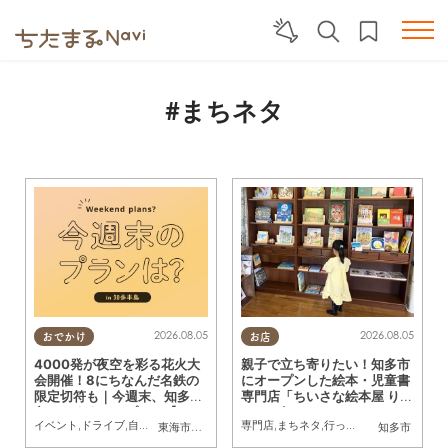
#まちネタ
2026.08.05
2026.08.05
おでかけ
お店
4000発が夜空を彩る花火大
親子で立ち寄りたい！知多市
会開催！8にちなんだ名鉄の
にオープンした絵本・児童書
限定切符も｜今週末、知多半
専門店「ちいさな絵本屋 りっ
島でおすすめのプラン【8/8
た」へ行ってみた
イベント
,
ドライブ
,
自然
,
まちネタ
,
季節ネタ
専門店
,
親子
,
家族
,
まちネタ
,
行ってみたレポ
,
親子
,
家
東海市
,
大府市
,
東浦町
,
半田市
,
美浜町
知多市
(土)・9(日)】