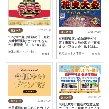
2026.07.30
地元ネタ
2026.07.30
地元ネタ
“8”が3つ並ぶ奇跡の日！名鉄
有料観覧席の追加販売が決
八幡新田駅など“8”にちなん
定！東海市大池公園で「東海
だ3駅限定「8・8・8」記念
まつり花火大会」8/8(土)に
乗車券を発売
開催｜購入方法や駐車場情報
地元企業
,
イベント
,
観光
,
まちネタ
観光
,
まちネタ
,
季節ネタ
,
親子
,
夫婦
,
家族
,
カ
東海市
東海市
は？
2026.07.29
おでかけ
2026.07.29
おでかけ
8月は東海市創造の杜交流館
半田運河にゆらめくヒカリノ
で「ジュニア映像クリエイタ