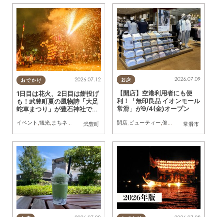
2026.07.09
2026.07.12
お店
おでかけ
【開店】空港利用者にも便
1日目は花火、2日目は餅投げ
利！「無印良品 イオンモール
も！武豊町夏の風物詩「大足
常滑」が9/4(金)オープン
蛇車まつり」が豊石神社で7/
18(土)・19(日)開催
開店
,
ビューティー
,
健康
,
住まい
,
専門店
,
雑
イベント
,
観光
,
まちネタ
,
季節ネタ
,
親子
,
家族
,
カップル
,
友人
,
花火
武豊町
常滑市