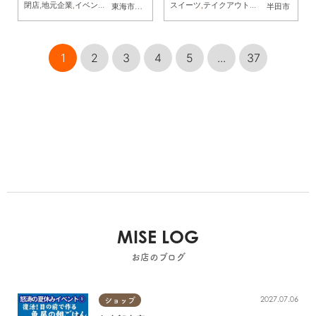
閉店
,
地元企業
,
イベント
,
ドライブ
,
自然
,
まちネタ
スイーツ
,
季節ネタ
,
テイクアウト
,
スポーツ
,
開店
,
親子
,
専門店
,
家族
,
まち
東海市
,
大府市
,
知多市
,
東浦町
,
阿久比町
,
半田市
半田市
,
常滑市
,
武豊
(土)・5(日)】
1
2
3
4
5
...
37
MISE LOG
お店のブログ
2027.07.06
ショップ