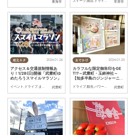
スイーツ
,
開店
,
ドライブ
,
観光
,
親子
,
友人
東海市
常滑市
2024.01.26
2024.01.25
地元ネタ
おでかけ
アクセス＆交通規制情報あ
カラフルな限定御朱印をGE
り！1/28(日)開催「武豊町ゆ
T!?～武豊町・玉鉾神社～
めたろうスマイルマラソン」
【知多半島のジンジャーニー
#10】
イベント
,
ドライブ
,
まちネタ
,
マラソン
ドライブ
,
観光
,
パワースポット
,
自然
,
行っ
武豊町
武豊町