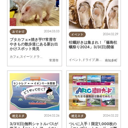
2024.03.03
おでかけ
2024.02.29
イベント
ブタカフェ×焼き芋!?常滑市
牡蠣好きは集まれ！「篠島牡
やきもの散歩道にある新お出
蠣祭り2024」3/3(日)開催
かけスポット発見
カフェ
,
スイーツ
,
ドライブ
,
観光
,
行ってみたレポ
,
親子
,
カップル
イベント
,
ドライブ
,
旅行
,
観光
,
自然
常滑市
南知多町
2024.02.26
2024.02.22
地元ネタ
地元ネタ
3/31(日)無料シャトルバスが
ついに入手！限定1,000枚の