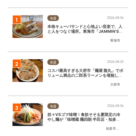
2026.08.06
お店
本格キューバサンドと心地よい音楽で、人
と人をつなぐ場所。東海市「JAMMIN'ST
ANDHOUSE」に行ってみた
東海市
2026.08.05
お店
コスパ最高すぎる大府市「麺屋 龍丸」でボ
リューム満点の二郎系ラーメンを堪能して
きた
大府市
2026.08.06
お店
担々VSゴマ味噌！食欲そそる夏限定の冷
やし麺が「味噌蔵 麺四朗 半田店・知多
店」で登場／ちたまる広告
知多市
,
半田市