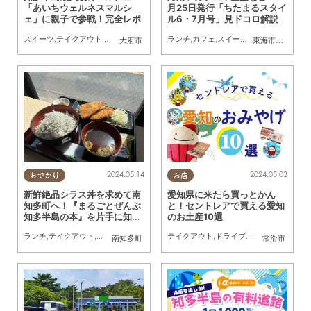
「あいちウェルネスマルシ
月25日発行「ちたまるスタイ
ェ」に親子で参戦！完全レポ
ル6・7月号」見ドコロ解説
スイーツ
,
テイクアウト
,
キッチンカー
,
イベント
ランチ
,
ドライブ
,
カフェ
,
,
スイーツ
まちネタ
,
,
ドライブ
親子
,
自然
,
ち
大府市
東海市
,
大府市
,
知
2024.05.14
2024.05.03
おでかけ
お店
新鮮絶品シラス丼を求めて南
愛知県に来たら買っとかん
知多町へ！『まるごとぜんぶ
と！セントレアで買える愛知
知多半島の本』を片手に知多
のお土産10選
半島ドライブ
ランチ
,
テイクアウト
,
ドライブ
,
観光
,
行ってみたレポ
テイクアウト
,
ドライブ
,
旅行
,
観光
,
家族
,
友
南知多町
常滑市