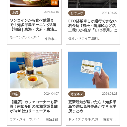
2024.04.10
お店
2024.04.09
おでかけ
ワンコインから食べ放題ま
ETC搭載車しか通行できない
で！知多半島モーニング8選
料金所!?有松・鳴海ICなど名
【前編｜東海・大府・東浦】
二環13か所が「ETC専用」に
【知多半島レポ#33】
モーニング
,
パン
,
スイーツ
,
ドライブ
,
旅行
,
観光
,
夫婦
,
家族
,
カップル
,
おひとりさま
,
友
住まい
,
ドライブ
,
旅行
,
観光
,
まちネタ
東海市
,
大府市
,
東浦町
2024.04.07
2024.03.28
お店
地元ネタ
【開店】カフェコーナーも新
更新通知が届いたら！知多半
設！南知多町の永和堂製菓舗
島で運転免許更新ができる場
が3/16(土)リニューアル
所まとめ
カフェ
,
スイーツ
,
テイクアウト
,
開店
,
リニューアル
ドライブ
,
ドライブ
,
まちネタ
,
おひとりさま
南知多町
東海市
,
大府市
,
知