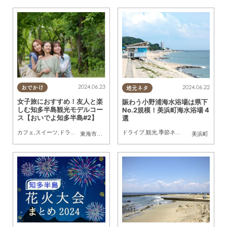
2024.06.23
2024.06.22
おでかけ
地元ネタ
女子旅におすすめ！友人と楽
賑わう小野浦海水浴場は県下
しむ知多半島観光モデルコー
No.2規模！美浜町海水浴場 4
ス【おいでよ知多半島#2】
選
カフェ
,
スイーツ
,
ドライブ
,
旅行
,
観光
,
自然
,
友人
ドライブ
,
観光
,
季節ネタ
,
家族
,
カップル
東海市
,
大府市
,
知多市
,
東浦町
,
阿久比町
,
半田市
美浜町
,
常滑市
,
武豊