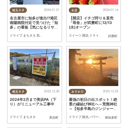
2024.01.21
2024.01.16
地元ネタ
お店
名古屋市に知多が進出!?港区
【開店】イチゴ狩り＆直売
南陽病院付近で見つけた「知
「苺舎」が武豊町に12/13
多」の看板【気になるリサー
(水)オープン
チ#9】
ドライブ
,
まちネタ
,
気になるリサーチ
スイーツ
,
開店
,
ドライブ
,
自然
,
親子
,
家族
,
い
武豊町
2023.12.30
2023.12.25
地元ネタ
おでかけ
2024年2月まで美浜PA（下
最強の初日の出スポット！絶
り）がリニューアル工事中
景の縁結び神社へ～荒熊神社
～【知多半島のジンジャーニ
ー#9】
ドライブ
,
まちネタ
ドライブ
,
観光
,
パワースポット
,
カップル
美浜町
南知多町