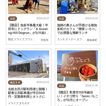
2024.02.07
2024.02.02
お店
お店
【開店】知多半島最大級！半
漁師の奥さんが手掛ける南知
田市にドッグラン「A Growi
多町のカフェ「喫茶 いそべ」
ng Hill Dogrun」が3/1(金)オ
でお洒落な海鮮ランチ
ープン
開店
,
ドライブ
,
アウトドア
,
自然
,
まちネタ
,
ペット
ランチ
,
ディナー
,
カフェ
,
スイーツ
,
ドライ
半田市
南知多町
2024.02.02
地元ネタ
2024.01.30
お店
名鉄太田川駅利用者に朗報！
【開店】常滑市155号線沿
駅東公共駐車場が半日500
い！イチゴ狩り「farmいちご
円・定期券利用とオトクに
ろ」が12月にオープン
ドライブ
,
まちネタ