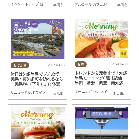
イベント
,
ドライブ
,
観光
,
親子
,
カップル
,
おひとりさま
,
友人
アルコール
,
カフェ
,
開店
,
ビューティー
,
健
半田市
半田市
2024.04.11
2024.04.13
お店
おでかけ
トレンドから定番まで！知多
休日は知多半島でプチ旅行！
半島モーニング8選【後編｜
美浜・南知多町を訪れるなら
半田・常滑・武豊・南知多】
「美浜PA（下り）」は休憩に
【知多半島レポ#33】
最適!!／ちたまる広告
モーニング
,
パン
,
スイーツ
,
ドライブ
,
旅行
,
リニューアル
,
ドライブ
,
旅行
,
観光
,
まちネタ
,
ちたまる広告
美浜町
半田市
,
常滑市
,
武