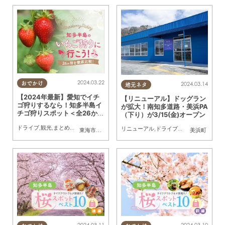
2024.03.22
2024.03.14
おでかけ
地元ネタ
【2024年最新】愛知でイチ
【リニューアル】ドッグラン
ゴ狩りするなら！知多半島イ
が拡大！南知多道路・美浜PA
チゴ狩りスポット＜全26か所
（下り）が3/15(金)オープン
＞
ドライブ
,
観光
,
まとめ記事
,
親子
,
家族
,
カップル
,
友人
,
イチゴ
リニューアル
,
ドライブ
,
旅行
,
観光
,
まちネ
東海市
,
大府市
,
知多市
,
東浦町
,
阿久比町
,
半田市
美浜町
,
常滑市
,
武豊