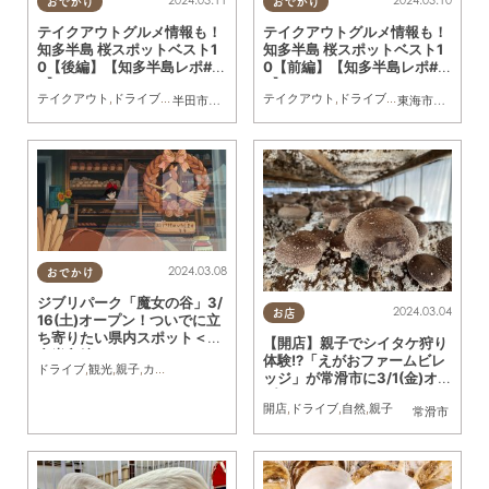
2024.03.11
2024.03.10
おでかけ
おでかけ
テイクアウトグルメ情報も！
テイクアウトグルメ情報も！
知多半島 桜スポットベスト1
知多半島 桜スポットベスト1
0【後編】【知多半島レポ#3
0【前編】【知多半島レポ#3
2】
2】
テイクアウト
,
ドライブ
,
旅行
,
観光
,
自然
,
季節ネタ
テイクアウト
,
夫婦
,
家族
,
ドライブ
,
カップル
,
旅行
,
友人
,
観光
,
ペット
,
自然
,
,
ト
季
半田市
,
常滑市
,
武豊町
,
美浜町
,
南知多町
東海市
,
大府市
,
知
2024.03.08
おでかけ
ジブリパーク「魔女の谷」3/
2024.03.04
お店
16(土)オープン！ついでに立
ち寄りたい県内スポット＜知
【開店】親子でシイタケ狩り
多半島編＞
体験!?「えがおファームビレ
ドライブ
,
観光
,
親子
,
カップル
,
おひとりさま
ッジ」が常滑市に3/1(金)オー
プン
開店
,
ドライブ
,
自然
,
親子
常滑市