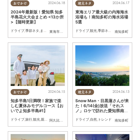
2024.06.18
2024.06.17
おでかけ
地元ネタ
2024年最新版！愛知県 知多
東海エリア最大級の内海海水
半島花火大会まとめ <13か所
浴場も！南知多町の海水浴場
>【随時更新】
5選
ドライブ
,
季節ネタ
,
まとめ記事
,
家族
,
カップル
ドライブ
,
友人
,
観光
,
季節ネタ
,
家族
,
カップル
東海市
,
大府市
,
知多市
,
東浦町
,
阿久比町
,
半田市
南知多町
,
常滑市
,
武豊
2024.06.15
2024.06.13
おでかけ
地元ネタ
知多半島1日満喫！家族で楽
Snow Man・目黒蓮さんが来
しむ夏休みモデルコース【お
た！6/14(金)放送「それス
いでよ知多半島#1】
ノ」ロケで訪れた愛知県南知
多町とは
ドライブ
,
旅行
,
観光
,
親子
,
家族
ドライブ
,
自然
,
トレンド
阿久比町
,
美浜町
,
南知多町
南知多町