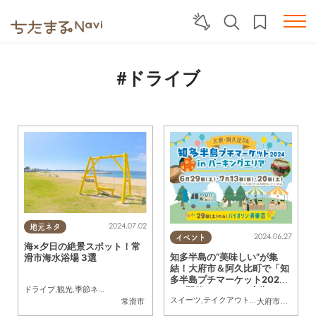
#ドライブ
2024.07.02
地元ネタ
2024.06.27
イベント
海×夕日の絶景スポット！常
知多半島の“美味しい”が集
滑市海水浴場 3選
結！大府市＆阿久比町で「知
多半島プチマーケット202
ドライブ
,
観光
,
季節ネタ
,
家族
,
カップル
4」開催／ちたまる広告
スイーツ
,
テイクアウト
,
キッチンカー
,
地元
常滑市
大府市
,
阿久比町