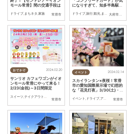
終了！【セントレア～イオン
「コンプリートカード」が気
モール常滑】間の交通手段は
になりすぎて、知多半島駆け
巡ってみた／ちたまる広告
ドライブ
,
まちネタ
,
家族
ドライブ
,
旅行
,
観光
,
まちネタ
,
ちたまる広
常滑市
大府市
,
阿久比町
,
2024.02.20
おでかけ
2024.02.14
イベント
サンリオ カフェワゴンがイオ
スカイランタン×夜桜！常滑
ンモール常滑にやって来る！
市の愛知国際展示場で幻想的
2/23(金祝)～3日間限定
な「花見灯夜」3/30(土)・3
1(日)開催
スイーツ
,
テイクアウト
,
キッチンカー
,
イベント
,
ドライブ
,
親子
,
家族
イベント
,
ドライブ
,
アウトドア
,
家族
,
カッ
常滑市
常滑市