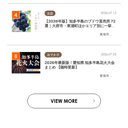
2026.07.12
お店
【2026年版】知多半島のブドウ直売所 72
選｜大府市・東浦町ほかエリア別に一挙紹
介
東海市
,
大府市
,
東浦
2026.07.03
おでかけ
2026年最新版！愛知県 知多半島花火大会
まとめ 【随時更新】
東海市
,
大府市
,
知多
VIEW MORE