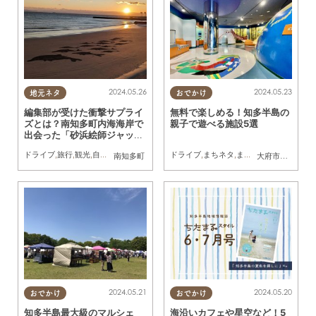
2024.05.26
2024.05.23
地元ネタ
おでかけ
編集部が受けた衝撃サプライ
無料で楽しめる！知多半島の
ズとは？南知多町内海海岸で
親子で遊べる施設5選
出会った「砂浜絵師ジャッカ
ル」
ドライブ
,
旅行
,
観光
,
自然
,
ちたまるスタイル掲載店
ドライブ
,
まちネタ
,
まとめ記事
,
親子
南知多町
大府市
,
知多市
,
半
2024.05.21
2024.05.20
おでかけ
おでかけ
知多半島最大級のマルシェ
海沿いカフェや星空など！5