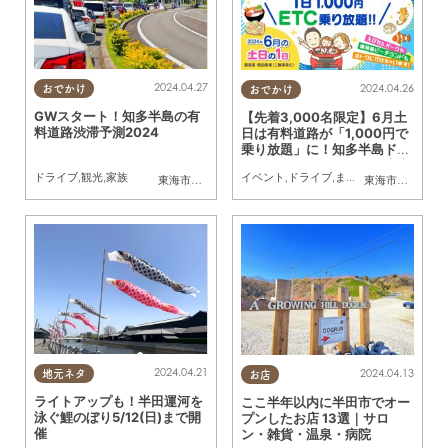
2024.04.27
2024.04.26
おでかけ
おでかけ
GWスタート！知多半島の有
【先着3,000名限定】6月土
料道路渋滞予測2024
日は有料道路が「1,000円で
乗り放題」に！知多半島ドラ
イブコースも／ちたまる広告
ドライブ
,
観光
,
家族
イベント
,
ドライブ
,
まちネタ
,
ちたまる広告
東海市
,
大府市
,
知多市
,
東浦町
,
阿久比町
,
半田市
,
常滑市
東海市
,
大府市
,
武豊
,
知
2024.04.21
2024.04.13
地元ネタ
お店
ライトアップも！半田運河を
ここ半年以内に半田市でオー
泳ぐ鯉のぼり5/12(日)まで開
プンしたお店 13選｜サロ
催
ン・雑貨・温泉・病院