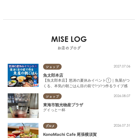
MISE LOG
お店のブログ
2027.07.06
ショップ
魚太郎本店
【魚太郎本店】怒涛の夏休みイベント①｜魚屋がつ
くる、本気の朝ごはん目の前で1つ1つ作るライブ感
2026.08.07
ショップ
東海市観光物産プラザ
グイっと一杯
2026.07.31
グルメ
KonoMachi Cafe 尾張横須賀