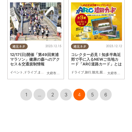
2023.12.15
2023.12.12
地元ネタ
地元ネタ
12/17(日)開催「第49回東浦
コレクター必見！知多半島近
マラソン」健康の森へのアク
郊で手に入るNEWご当地カ
セス＆交通規制情報
ード「ARC道路カード」とは
イベント
,
ドライブ
,
まちネタ
,
マラソン
ドライブ
,
旅行
,
観光
,
親子
,
トレンド
大府市
,
東浦町
大府市
,
阿久比町
,
1
...
2
3
4
5
6