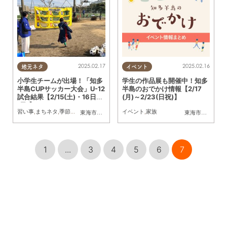
2025.02.17
2025.02.16
地元ネタ
イベント
小学生チームが出場！「知多
学生の作品展も開催中！知多
半島CUPサッカー大会」U-12
半島のおでかけ情報【2/17
試合結果【2/15(土)・16日
(月)～2/23(日祝)】
(日)】
習い事
,
まちネタ
,
季節ネタ
,
家族
イベント
,
家族
東海市
,
大府市
,
知多市
,
東浦町
,
阿久比町
,
半田市
,
常滑市
東海市
,
阿久比町
,
武豊
,
1
...
3
4
5
6
7