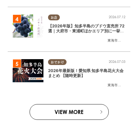
2026.07.12
お店
【2026年版】知多半島のブドウ直売所 72
選｜大府市・東浦町ほかエリア別に一挙紹
介
東海市
,
大府市
,
東浦
2026.07.03
おでかけ
2026年最新版！愛知県 知多半島花火大会
まとめ 【随時更新】
東海市
,
大府市
,
知多
VIEW MORE