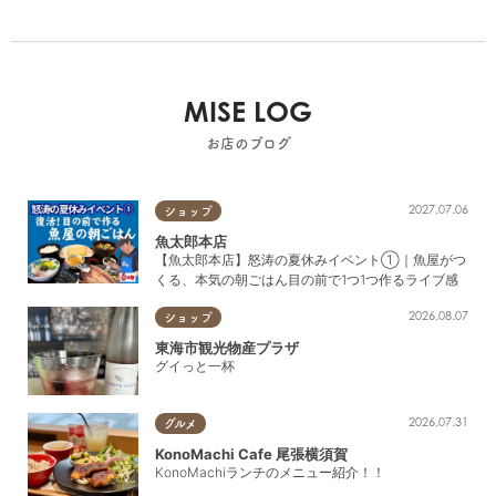
MISE LOG
お店のブログ
2027.07.06
ショップ
魚太郎本店
【魚太郎本店】怒涛の夏休みイベント①｜魚屋がつ
くる、本気の朝ごはん目の前で1つ1つ作るライブ感
2026.08.07
ショップ
東海市観光物産プラザ
グイっと一杯
2026.07.31
グルメ
KonoMachi Cafe 尾張横須賀
KonoMachiランチのメニュー紹介！！