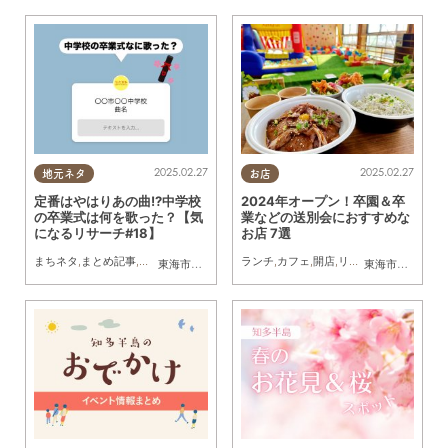
2025.02.27
2025.02.27
地元ネタ
お店
定番はやはりあの曲!?中学校
2024年オープン！卒園＆卒
の卒業式は何を歌った？【気
業などの送別会におすすめな
になるリサーチ#18】
お店 7選
まちネタ
,
まとめ記事
,
気になるリサーチ
,
親子
ランチ
,
カフェ
,
開店
,
リニューアル
,
まとめ
東海市
,
大府市
,
知多市
,
東浦町
,
阿久比町
,
半田市
,
常滑市
東海市
,
大府市
,
武豊
,
東