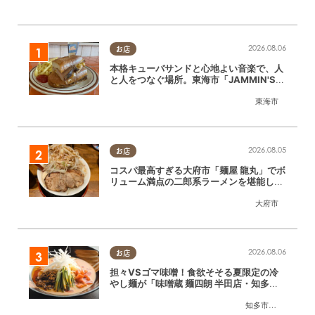
2026.08.06
お店
本格キューバサンドと心地よい音楽で、人
と人をつなぐ場所。東海市「JAMMIN'ST
ANDHOUSE」に行ってみた
東海市
2026.08.05
お店
コスパ最高すぎる大府市「麺屋 龍丸」でボ
リューム満点の二郎系ラーメンを堪能して
きた
大府市
2026.08.06
お店
担々VSゴマ味噌！食欲そそる夏限定の冷
やし麺が「味噌蔵 麺四朗 半田店・知多
店」で登場／ちたまる広告
知多市
,
半田市