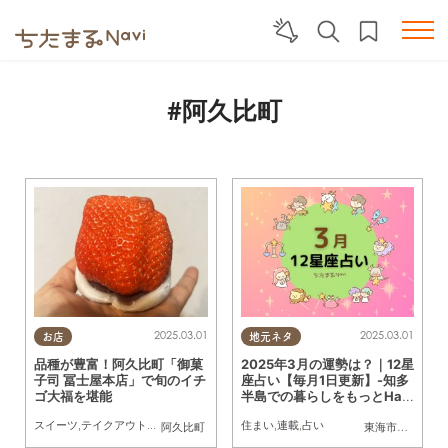
#阿久比町
2025.03.01
2025.03.01
お店
地元ネタ
品種が豊富！阿久比町「御菓
2025年3月の運勢は？｜12星
子司 冨士屋本店」で旬のイチ
座占い【毎月1日更新】-知多
ゴ大福を堪能
半島での暮らしをもっとHap
pyに！-
スイーツ
,
テイクアウト
,
行ってみたレポ
,
友人
住まい
,
連載
,
占い
阿久比町
東海市
,
大府市
,
知