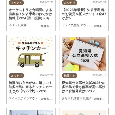
2025.02.23
2025.02.21
イベント
おでかけ
オーケストラと合唱団による
【2025年最新】知多半島 春
演奏会！知多半島のおでかけ
のお花見＆桜スポット＜全47
情報【2/24(月・振休)～3/2
か所＞
(日)】
イベント
,
家族
ドライブ
,
観光
,
アウトドア
,
自然
,
まちネタ
大府市
,
知多市
,
阿久比町
,
半田市
,
常滑市
,
武豊町
東海市
,
大府市
,
知
2025.02.21
2025.02.18
おでかけ
地元ネタ
無添加お弁当が体に嬉しい！
愛知県公立高校入試2025 知
知多半島に来るキッチンカー
多半島で最も倍率が高い高校
まとめ【2/22(土)～2/28
は？合格発表はいつ？
(金)】
スイーツ
,
テイクアウト
,
キッチンカー
,
イベント
まちネタ
,
まとめ記事
,
季節ネタ
,
親子
東海市
,
大府市
,
知多市
,
東浦町
,
阿久比町
,
半田市
,
常滑市
東海市
,
大府市
,
武豊
,
知