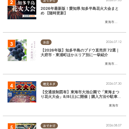
おでかけ
2026年最新版！愛知県 知多半島花火大会まと
め 【随時更新】
東海市
,
大府市
,
知
2026.07.12
お店
【2026年版】知多半島のブドウ直売所 72選｜
大府市・東浦町ほかエリア別に一挙紹介
東海市
,
大府市
,
東
2026.07.30
地元ネタ
【交通規制図有】東海市大池公園で「東海まつ
り花火大会」8/8(土)に開催｜購入方法や駐車場
情報は？
東海市
2026.08.07
おでかけ