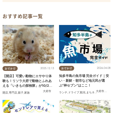
おすすめ記事一覧
2026.04.08
2025.12.13
おでかけ
おでかけ
知多半島の魚市場 完全ガイド｜安
【開店】可愛い動物にエサやり体
い・新鮮・朝市など地元民が選
験も！リソラ大府で動物とふれあ
ぶ“神セブン”はここ！
える「いきもの探検隊」が10/24
(金)オープン
大府市
,
半田
大府市
ランチ
,
ドライブ
,
観光
,
まちネタ
,
連載
,
家族
,
開店
,
専門店
,
親子
,
家族