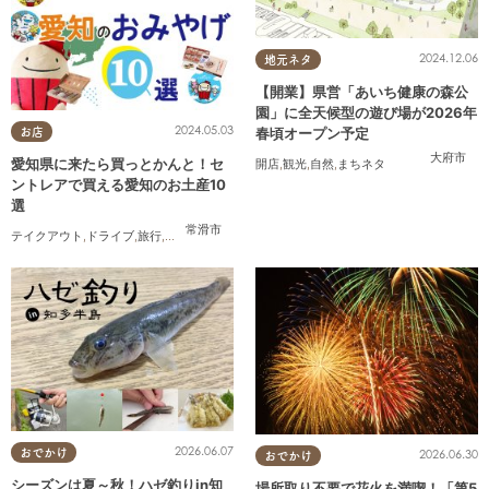
2024.12.06
地元ネタ
【開業】県営「あいち健康の森公
園」に全天候型の遊び場が2026年
2024.05.03
春頃オープン予定
お店
大府市
愛知県に来たら買っとかんと！セ
開店
,
観光
,
自然
,
まちネタ
ントレアで買える愛知のお土産10
選
常滑市
テイクアウト
,
ドライブ
,
旅行
,
観光
,
家族
,
友人
2026.06.07
おでかけ
2026.06.30
おでかけ
シーズンは夏～秋！ハゼ釣りin知
場所取り不要で花火を満喫！「第5