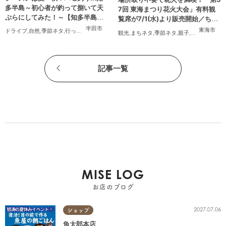
多半島～初心者が釣って捌いて天
7回 東海まつり花火大会」有料観
ぷらにしてみた！～【知多半島レ
覧席が7/1(水)より販売開始／ちた
ポ#14】
まる広告
半田市
東海市
ドライブ
,
自然
,
季節ネタ
,
行ってみたレポ
,
夫婦
,
家族
,
カップル
,
おひとりさま
,
友人
,
知多半島
観光
,
まちネタ
,
季節ネタ
,
親子
,
夫婦
,
家族
,
カ
記事一覧
MISE LOG
お店のブログ
2027.07.06
ショップ
魚太郎本店