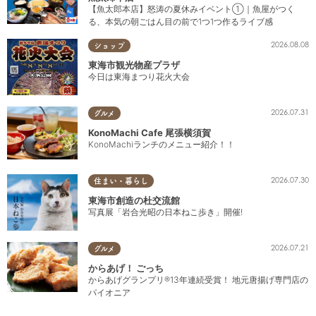
【魚太郎本店】怒涛の夏休みイベント①｜魚屋がつく
る、本気の朝ごはん目の前で1つ1つ作るライブ感
2026.08.08
ショップ
東海市観光物産プラザ
今日は東海まつり花火大会
2026.07.31
グルメ
KonoMachi Cafe 尾張横須賀
KonoMachiランチのメニュー紹介！！
2026.07.30
住まい・暮らし
東海市創造の杜交流館
写真展「岩合光昭の日本ねこ歩き」開催!
2026.07.21
グルメ
からあげ！ ごっち
からあげグランプリ®13年連続受賞！ 地元唐揚げ専門店の
パイオニア