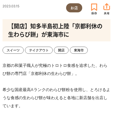
2023.03.15
お店
【開店】知多半島初上陸「京都利休の
生わらび餅」が東海市に
スイーツ
テイクアウト
開店
東海市
京都の和菓子職人が究極のトロトロ食感を追求した、わら
び餅の専門店「京都利休の生わらび餅」。
希少な国産最高Aランクのわらび餅粉を使用し、とろけるよ
うな食感の生わらび餅が味わえると
各地に新店舗を出店し
ています。