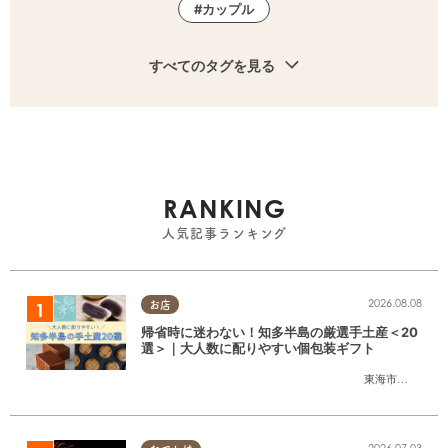
カップル
すべてのタグを見る
RANKING
人気記事ランキング
2026.08.08
お店
帰省時に迷わない！知多半島の厳選手土産＜20
選＞｜大人数に配りやすい個包装ギフト
東海市
,
大府市
,
知
2026.07.03