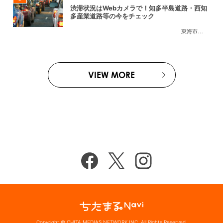
渋滞状況はWebカメラで！知多半島道路・西知
多産業道路等の今をチェック
東海市
,
大府市
,
知
VIEW MORE
Copyright © CHITA MEDIAS NETWORK INC. All Rights Reserved.