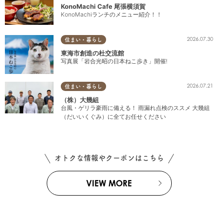
KonoMachi Cafe 尾張横須賀
KonoMachiランチのメニュー紹介！！
2026.07.30
住まい・暮らし
東海市創造の杜交流館
写真展「岩合光昭の日本ねこ歩き」開催!
2026.07.21
住まい・暮らし
（株）大幾組
台風・ゲリラ豪雨に備える！ 雨漏れ点検のススメ 大幾組
（だいいくぐみ）に全てお任せください
オトクな情報やクーポンはこちら
VIEW MORE