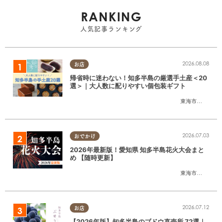
RANKING
人気記事ランキング
2026.08.08
お店
帰省時に迷わない！知多半島の厳選手土産＜20
選＞｜大人数に配りやすい個包装ギフト
東海市
,
大府市
,
知
2026.07.03
おでかけ
2026年最新版！愛知県 知多半島花火大会まと
め 【随時更新】
東海市
,
大府市
,
知
2026.07.12
お店
【2026年版】知多半島のブドウ直売所 72選｜