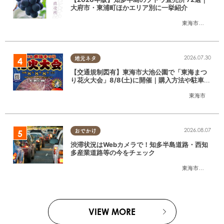
大府市・東浦町ほかエリア別に一挙紹介
東海市
,
大府市
,
東
2026.07.30
地元ネタ
【交通規制図有】東海市大池公園で「東海まつ
り花火大会」8/8(土)に開催｜購入方法や駐車場
情報は？
東海市
2026.08.07
おでかけ
渋滞状況はWebカメラで！知多半島道路・西知
多産業道路等の今をチェック
東海市
,
大府市
,
知
VIEW MORE