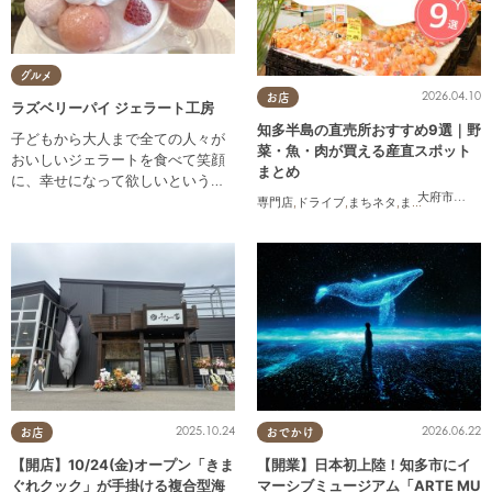
グルメ
2026.04.10
お店
ラズベリーパイ ジェラート工房
知多半島の直売所おすすめ9選｜野
子どもから大人まで全ての人々が
菜・魚・肉が買える産直スポット
おいしいジェラートを食べて笑顔
まとめ
に、幸せになって欲しいという願
大府市
,
知多
いを込めて自社製造をしていま
専門店
,
ドライブ
,
まちネタ
,
まとめ記事
,
夫婦
,
す。
2025.10.24
2026.06.22
お店
おでかけ
【開店】10/24(金)オープン「きま
【開業】日本初上陸！知多市にイ
ぐれクック」が手掛ける複合型海
マーシブミュージアム「ARTE MU