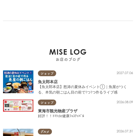
MISE LOG
お店のブログ
2027.07.06
ショップ
魚太郎本店
【魚太郎本店】怒涛の夏休みイベント①｜魚屋がつく
る、本気の朝ごはん目の前で1つ1つ作るライブ感
2026.08.09
ショップ
東海市観光物産プラザ
好評！！ﾄﾏﾄde健康ﾌｪｽﾃｨﾊﾞﾙ
2026.07.31
グルメ