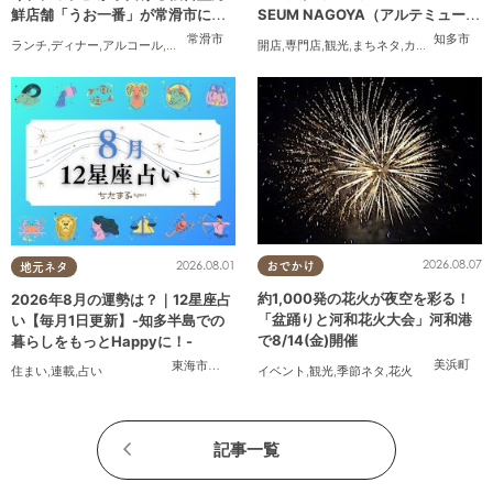
鮮店舗「うお一番」が常滑市に誕
SEUM NAGOYA（アルテミュージ
生！
アムナゴヤ）」が2026年11月下旬
常滑市
知多市
ランチ
,
ディナー
,
アルコール
,
開店
,
まちネタ
開店
,
専門店
,
観光
,
まちネタ
,
カップル
,
友人
にオープン
2026.08.07
2026.08.01
おでかけ
地元ネタ
約1,000発の花火が夜空を彩る！
2026年8月の運勢は？｜12星座占
「盆踊りと河和花火大会」河和港
い【毎月1日更新】-知多半島での
で8/14(金)開催
暮らしをもっとHappyに！-
美浜町
東海市
,
大府市
,
知多市
,
東浦町
,
阿久比町
,
半田市
,
常滑市
,
武豊
イベント
,
観光
,
季節ネタ
,
花火
住まい
,
連載
,
占い
記事一覧