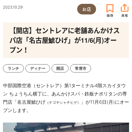
2023.10.29
お店
【開店】セントレアに老舗あんかけス
パ店「名古屋鯱ひげ」が11/6(月)オー
プン！
ランチ
ディナー
開店
常滑市
中部国際空港（セントレア）第1ターミナル4階スカイタウ
ン ちょうちん横丁に、あんかけスパ・鉄板ナポリタンの専
門店「名古屋鯱ひげ
」が11月6日(月)にオー
（ナゴヤシャチヒゲ）
プンします。