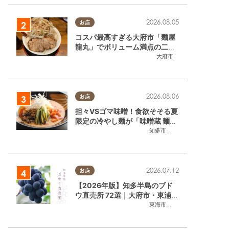
2026.08.05
お店
コスパ最高すぎる大府市「麺屋
龍丸」でボリューム満点の二郎
系ラーメンを堪能してきた
大府市
2026.08.06
お店
担々VSゴマ味噌！食欲そそる夏
限定の冷やし麺が「味噌蔵 麺四
朗 半田店・知多店」で登場／ち
知多市
,
半田市
たまる広告
2026.07.12
お店
【2026年版】知多半島のブド
ウ直売所 72選｜大府市・東浦町
ほかエリア別に一挙紹介
東海市
,
大府市
,
東浦町
,
半田市
,
美