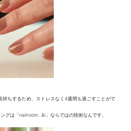
長持ちするため、ストレスなく
4
週間も過ごすことがで
ィングは「
nailroom...
&i」
ならではの技術なんです。