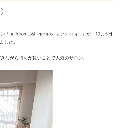
lroom...&i
」が、
10
月
5
日
（ネイルルーム アンドアイ）
ました。
づきながら持ちが良いことで人気のサロン。