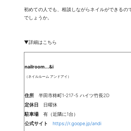
初めての人でも、相談しながらネイルができるの
でしょうか。
▼詳細はこちら
nailroom...&i
（ネイルルーム アンドアイ）
住所
半田市柊町
1-217-5
ハイツ竹長
2D
定休日
日曜休
駐車場
有（近隣に1台）
公式サイト
https://r.goope.jp/andi