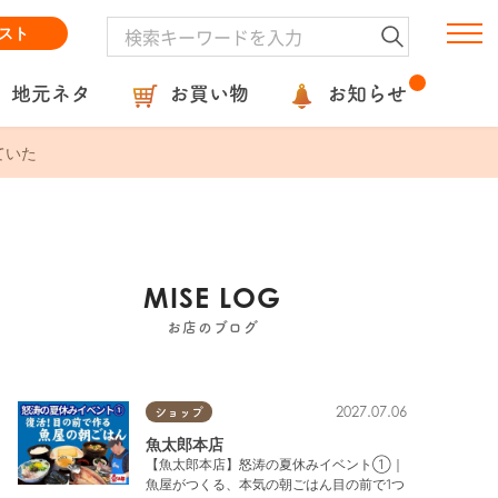
スト
地元ネタ
お買い物
お知らせ
ていた
MISE LOG
お店のブログ
2027.07.06
ショップ
魚太郎本店
【魚太郎本店】怒涛の夏休みイベント①｜
魚屋がつくる、本気の朝ごはん目の前で1つ