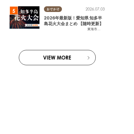
2026.07.03
おでかけ
2026年最新版！愛知県 知多半
島花火大会まとめ 【随時更新】
東海市
,
大府市
,
知多市
,
東浦町
,
阿
VIEW MORE