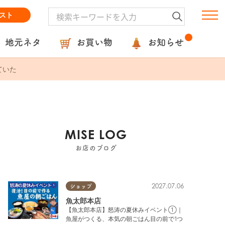
スト
地元ネタ
お買い物
お知らせ
ていた
MISE LOG
お店のブログ
2027.07.06
ショップ
魚太郎本店
【魚太郎本店】怒涛の夏休みイベント①｜
魚屋がつくる、本気の朝ごはん目の前で1つ