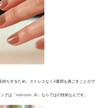
長持ちするため、ストレスなく
4
週間も過ごすことがで
ィングは「
nailroom...
&i」
ならではの技術なんです。