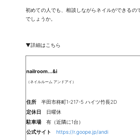
初めての人でも、相談しながらネイルができるの
でしょうか。
▼詳細はこちら
nailroom...&i
（ネイルルーム アンドアイ）
住所
半田市柊町
1-217-5
ハイツ竹長
2D
定休日
日曜休
駐車場
有（近隣に1台）
公式サイト
https://r.goope.jp/andi