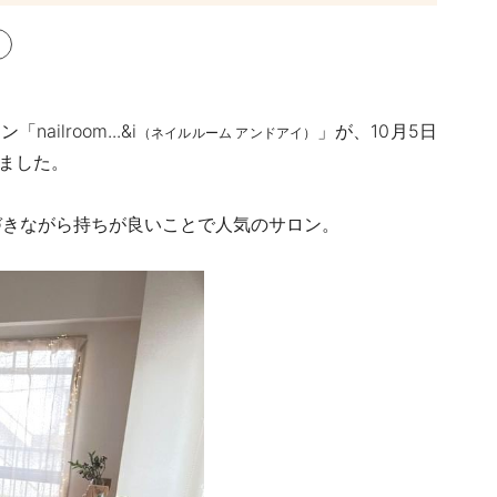
lroom...&i
」が、
10
月
5
日
（ネイルルーム アンドアイ）
ました。
づきながら持ちが良いことで人気のサロン。