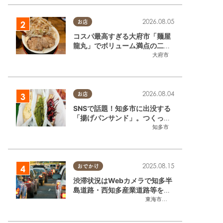
2026.08.05
お店
コスパ最高すぎる大府市「麺屋
龍丸」でボリューム満点の二郎
系ラーメンを堪能してきた
大府市
2026.08.04
お店
SNSで話題！知多市に出没する
「揚げパンサンド」。つくって
いるのはお祭りお兄さん!?【ち
知多市
たまる調査隊#55】
2025.08.15
おでかけ
渋滞状況はWebカメラで知多半
島道路・西知多産業道路等をチ
ェック
東海市
,
大府市
,
知多市
,
東浦町
,
常