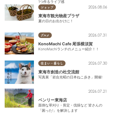
1つ作るライブ感
2026.08.06
ショップ
東海市観光物産プラザ
夏の日のお出かけに！
2026.07.31
グルメ
KonoMachi Cafe 尾張横須賀
KonoMachiランチのメニュー紹介！！
2026.07.30
住まい・暮らし
東海市創造の杜交流館
写真展「岩合光昭の日本ねこ歩き」開催!
2026.07.21
ベンリー東海店
面倒な草刈り・剪定・伐採など 皆さんの
「困った!」を解決します