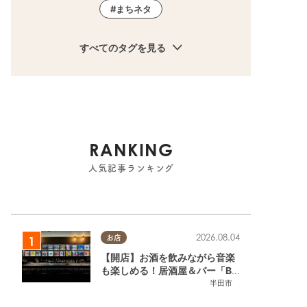
まちネタ
すべてのタグを見る
RANKING
人気記事ランキング
2026.08.04
お店
【開店】お酒を飲みながら音楽
も楽しめる！居酒屋＆バー「BL
OOMY（ブルーミー）」が7/3
半田市
(金)半田市でオープン