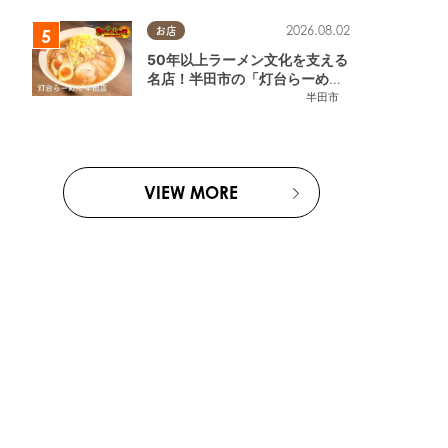
2026.08.02
お店
50年以上ラーメン文化を支える
名店！半田市の「灯台らーめん
半田店」へ【熱血ラーメン伝 8
半田市
月放送】
VIEW MORE