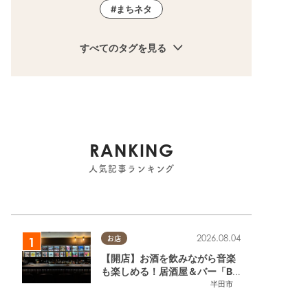
まちネタ
すべてのタグを見る
RANKING
人気記事ランキング
2026.08.04
お店
【開店】お酒を飲みながら音楽
も楽しめる！居酒屋＆バー「BL
OOMY（ブルーミー）」が7/3
半田市
(金)半田市でオープン