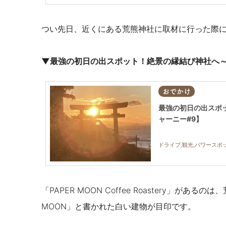
つい先日、近くにある荒熊神社に取材に行った際
▼
最強の初日の出スポット！絶景の縁結び神社へ
おでかけ
最強の初日の出スポ
ャーニー#9】
ドライブ,観光,パワースポ
「
PAPER MOON Coffee Roastery」がある
MOON」と書かれた白い建物が目印です。