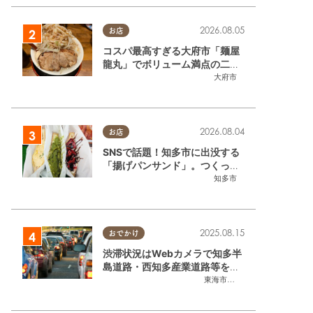
2026.08.05
お店
コスパ最高すぎる大府市「麺屋
龍丸」でボリューム満点の二郎
系ラーメンを堪能してきた
大府市
2026.08.04
お店
SNSで話題！知多市に出没する
「揚げパンサンド」。つくって
いるのはお祭りお兄さん!?【ち
知多市
たまる調査隊#55】
2025.08.15
おでかけ
渋滞状況はWebカメラで知多半
島道路・西知多産業道路等をチ
ェック
東海市
,
大府市
,
知多市
,
東浦町
,
常