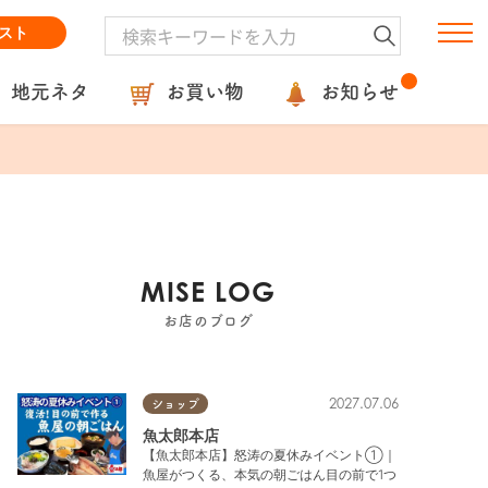
スト
地元ネタ
お買い物
お知らせ
MISE LOG
お店のブログ
2027.07.06
ショップ
魚太郎本店
【魚太郎本店】怒涛の夏休みイベント①｜
魚屋がつくる、本気の朝ごはん目の前で1つ