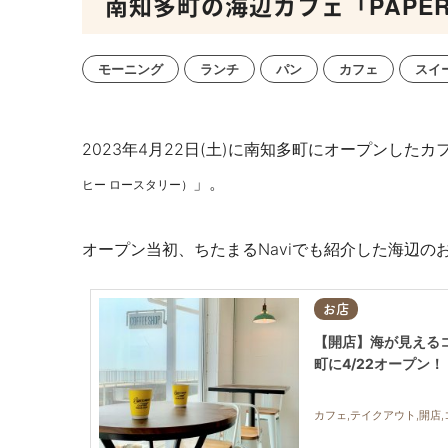
南知多町の海辺カフェ「PAPER MO
モーニング
ランチ
パン
カフェ
スイ
2023年4
月
22
日(土)に南知多町にオープンしたカ
」。
ヒー ロースタリー）
オープン当初、ちたまるNaviでも紹介した海辺の
お店
【開店】海が見えるコーヒ
町に4/22オープン！
カフェ,テイクアウト,開店