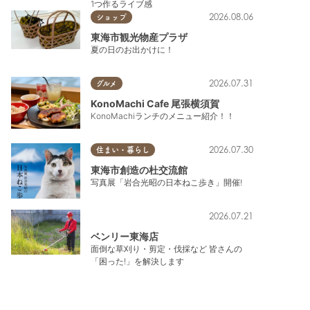
1つ作るライブ感
2026.08.06
ショップ
東海市観光物産プラザ
夏の日のお出かけに！
2026.07.31
グルメ
KonoMachi Cafe 尾張横須賀
KonoMachiランチのメニュー紹介！！
2026.07.30
住まい・暮らし
東海市創造の杜交流館
写真展「岩合光昭の日本ねこ歩き」開催!
2026.07.21
ベンリー東海店
面倒な草刈り・剪定・伐採など 皆さんの
「困った!」を解決します