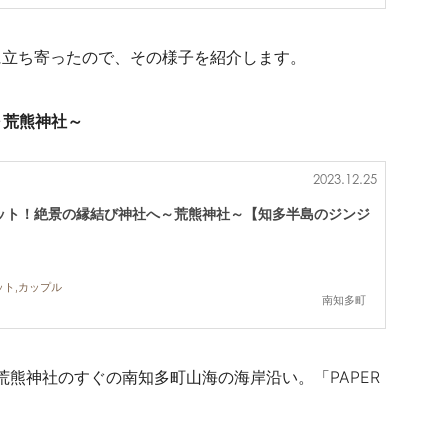
に立ち寄ったので、その様子を紹介します。
～荒熊神社～
2023.12.25
ット！絶景の縁結び神社へ～荒熊神社～【知多半島のジンジ
ット,カップル
南知多町
のは、荒熊神社のすぐの
南知多町山海の海岸沿い。「
PAPER