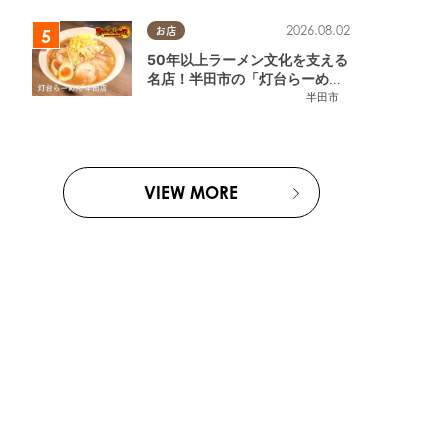
2026.08.02
お店
50年以上ラーメン文化を支える
名店！半田市の「灯台らーめん
半田店」へ【熱血ラーメン伝 8
半田市
月放送】
VIEW MORE