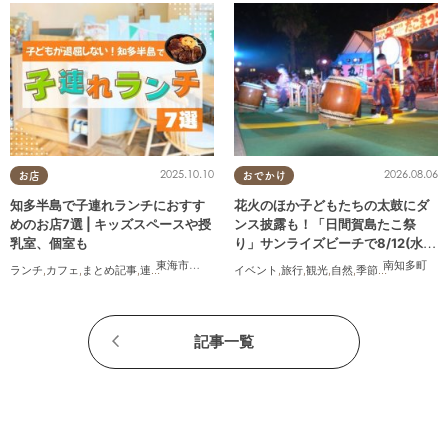
2025.10.10
2026.08.06
お店
おでかけ
知多半島で子連れランチにおすす
花火のほか子どもたちの太鼓にダ
めのお店7選 | キッズスペースや授
ンス披露も！「日間賀島たこ祭
乳室、個室も
り」サンライズビーチで8/12(水)
開催
東海市
,
大府市
,
半田市
,
常滑市
,
武豊町
南知多町
ランチ
,
カフェ
,
まとめ記事
,
連載
,
親子
,
個室
イベント
,
旅行
,
観光
,
自然
,
季節ネタ
,
花火
記事一覧