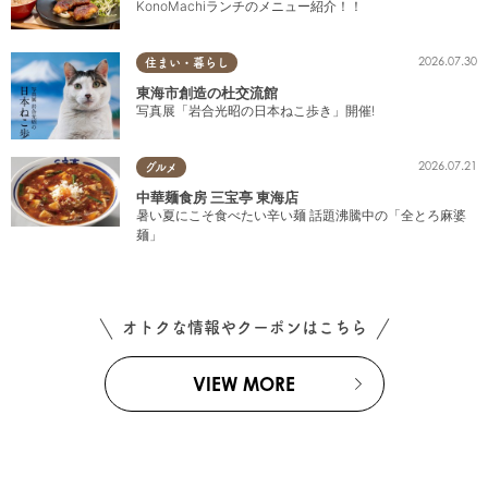
KonoMachiランチのメニュー紹介！！
2026.07.30
住まい・暮らし
東海市創造の杜交流館
写真展「岩合光昭の日本ねこ歩き」開催!
2026.07.21
グルメ
中華麺食房 三宝亭 東海店
暑い夏にこそ食べたい辛い麺 話題沸騰中の「全とろ麻婆
麺」
オトクな情報やクーポンはこちら
VIEW MORE