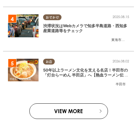
2025.08.15
おでかけ
渋滞状況はWebカメラで知多半島道路・西知多
産業道路等をチェック
東海市
,
大府市
,
知
2026.08.02
お店
50年以上ラーメン文化を支える名店！半田市の
「灯台らーめん 半田店」へ【熱血ラーメン伝 8
月放送】
半田市
VIEW MORE