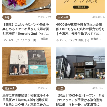
2026.07.24
2026.08.05
お店
おでかけ
【開店】こだわりのパンや軽食を
4000発が夜空を彩る花火大会開
楽しめる！ケーキ屋さん夫婦が営
催！8にちなんだ名鉄の限定切符も
む東海市「Serrurie 2nd（セリュ
｜今週末、知多半島でおすすめの
リエ セカンド）」6/29(月)テスト
プラン【8/8(土)・9(日)】
東海市
東海市
,
大府
パン
,
カフェ
,
テイクアウト
,
開店
,
専門店
,
まちネタ
イベント
,
親子
,
夫婦
,
ドライブ
,
家族
,
カップル
,
自然
,
まちネタ
,
おひとりさま
,
季節ネタ
,
,
オープン
2026.07.15
2025.10.24
地元ネタ
お店
原作に常滑市登場！松村北斗＆今
【開店】10/24(金)オープン「きま
田美桜W主演の9/4(金)公開映画
ぐれクック」が手掛ける複合型海
『白鳥とコウモリ』東野圭吾の原
鮮店舗「うお一番」が常滑市に誕