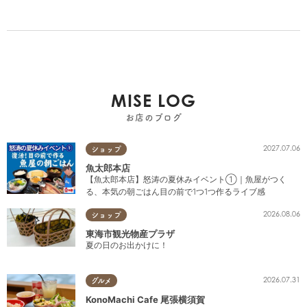
MISE LOG
お店のブログ
2027.07.06
ショップ
魚太郎本店
【魚太郎本店】怒涛の夏休みイベント①｜魚屋がつく
る、本気の朝ごはん目の前で1つ1つ作るライブ感
2026.08.06
ショップ
東海市観光物産プラザ
夏の日のお出かけに！
2026.07.31
グルメ
KonoMachi Cafe 尾張横須賀