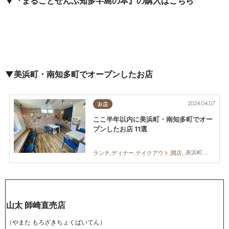
▼
『まるごとぜんぶ知多半島の本』の購入はこちら
▼美浜町・南知多町でオープンしたお店
2024.04.07
お店
ここ半年以内に美浜町・南知多町でオー
プンしたお店 11選
美浜町,南知多町
ランチ,ディナー,テイクアウト,開店,専門店,まちネタ
山太 師崎直売店
（やまた もろざきちょくばいてん）