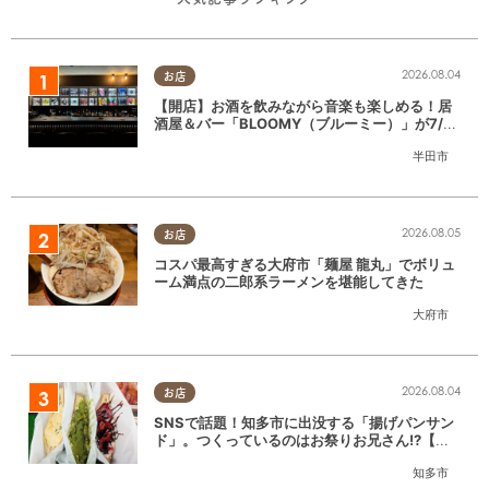
2026.08.04
お店
【開店】お酒を飲みながら音楽も楽しめる！居
酒屋＆バー「BLOOMY（ブルーミー）」が7/3
(金)半田市でオープン
半田市
2026.08.05
お店
コスパ最高すぎる大府市「麺屋 龍丸」でボリュ
ーム満点の二郎系ラーメンを堪能してきた
大府市
2026.08.04
お店
SNSで話題！知多市に出没する「揚げパンサン
ド」。つくっているのはお祭りお兄さん!?【ち
たまる調査隊#55】
知多市