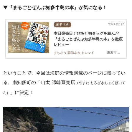
▼『まるごとぜんぶ知多半島の本』が気になる！
2024.02.17
地元ネタ
本日発売日！ぴあと初タッグを組んだ
『まるごとぜんぶ知多半島の本』を徹底
レビュー
東海市,大府市,知多市,東浦町,阿久比町,半田市,常滑市,武豊町,美浜町,南知多町
まちネタ,季節ネタ,トレンド
ということで、今回は海鮮の情報満載のページに載ってい
る、南知多町の「山太 師崎直売店
（やまた もろざきちょくばいて
」に決定！
ん）