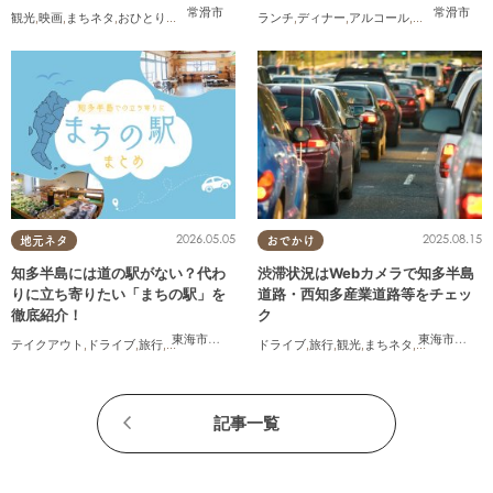
作小説を読んでみた
生！
常滑市
常滑市
観光
,
映画
,
まちネタ
,
おひとりさま
ランチ
,
ディナー
,
アルコール
,
開店
,
まちネタ
2026.05.05
2025.08.15
地元ネタ
おでかけ
知多半島には道の駅がない？代わ
渋滞状況はWebカメラで知多半島
りに立ち寄りたい「まちの駅」を
道路・西知多産業道路等をチェッ
徹底紹介！
ク
東海市
,
武豊町
,
美浜町
東海市
,
大府
テイクアウト
,
ドライブ
,
旅行
,
観光
,
自然
ドライブ
,
旅行
,
観光
,
まちネタ
,
渋滞
記事一覧