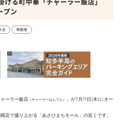
掛ける町中華「チャーラー飯店」
ープン
ネタ
半田市
チャーラー飯店
」が
7
月
11
日
(
木
)
にオー
（チャーラーはんてん）
の開店で盛り上がる「あさひまちモール」の近くです。