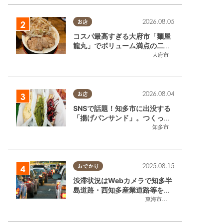
2026.08.05
お店
コスパ最高すぎる大府市「麺屋
龍丸」でボリューム満点の二郎
系ラーメンを堪能してきた
大府市
2026.08.04
お店
SNSで話題！知多市に出没する
「揚げパンサンド」。つくって
いるのはお祭りお兄さん!?【ち
知多市
たまる調査隊#55】
2025.08.15
おでかけ
渋滞状況はWebカメラで知多半
島道路・西知多産業道路等をチ
ェック
東海市
,
大府市
,
知多市
,
東浦町
,
常