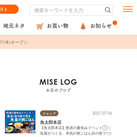
スト
地元ネタ
お買い物
お知らせ
(木)オープン
MISE LOG
お店のブログ
2027.07.06
ショップ
魚太郎本店
【魚太郎本店】怒涛の夏休みイベント①｜
魚屋がつくる、本気の朝ごはん目の前で1つ