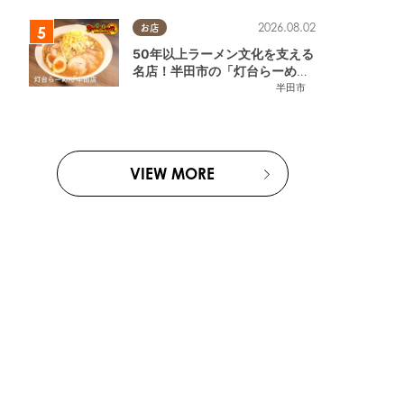
2026.08.02
お店
50年以上ラーメン文化を支える
名店！半田市の「灯台らーめん
半田店」へ【熱血ラーメン伝 8
半田市
月放送】
VIEW MORE