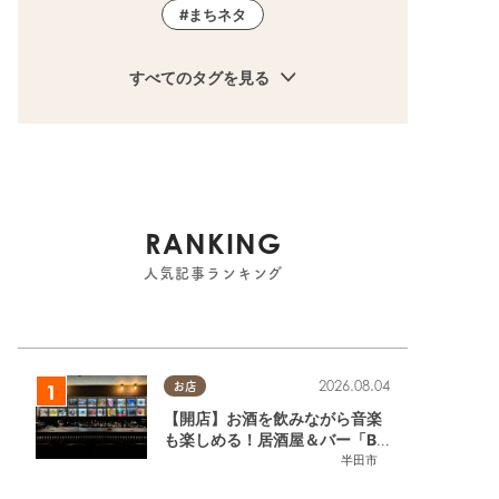
まちネタ
すべてのタグを見る
RANKING
人気記事ランキング
2026.08.04
お店
【開店】お酒を飲みながら音楽
も楽しめる！居酒屋＆バー「BL
OOMY（ブルーミー）」が7/3
半田市
(金)半田市でオープン