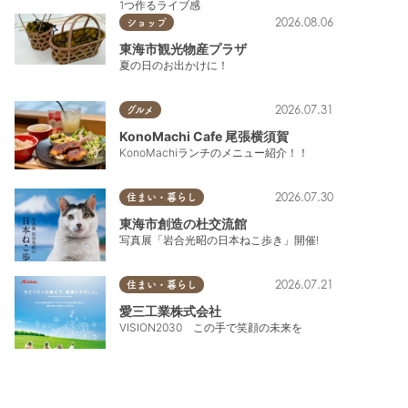
1つ作るライブ感
2026.08.06
ショップ
東海市観光物産プラザ
夏の日のお出かけに！
2026.07.31
グルメ
KonoMachi Cafe 尾張横須賀
KonoMachiランチのメニュー紹介！！
2026.07.30
住まい・暮らし
東海市創造の杜交流館
写真展「岩合光昭の日本ねこ歩き」開催!
2026.07.21
住まい・暮らし
愛三工業株式会社
VISION2030 この手で笑顔の未来を