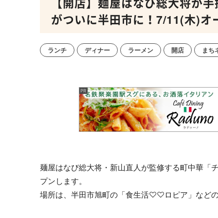
【開店】麺屋はなび総大将が手
がついに半田市に！7/11(木)オ
ランチ
ディナー
ラーメン
開店
まち
麺屋はなび総大将・新山直人が監修する町中華「
プンします。
場所は、半田市旭町の「食生活♡♡ロピア」など