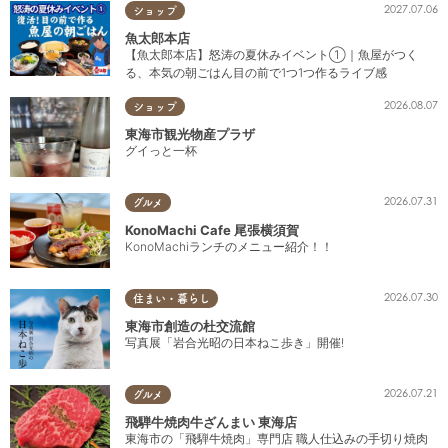
2027.07.06
ショップ
魚太郎本店
【魚太郎本店】怒涛の夏休みイベント①｜魚屋がつく
る、本気の朝ごはん目の前で1つ1つ作るライブ感
2026.08.07
ショップ
東海市観光物産プラザ
グイっと一杯
2026.07.31
グルメ
KonoMachi Cafe 尾張横須賀
KonoMachiランチのメニュー紹介！！
2026.07.30
住まい・暮らし
東海市創造の杜交流館
写真展「岩合光昭の日本ねこ歩き」開催!
2026.07.21
グルメ
飛騨牛焼肉牛ざんまい 東海店
東海市の「飛騨牛焼肉」専門店 職人仕込みの手切り焼肉