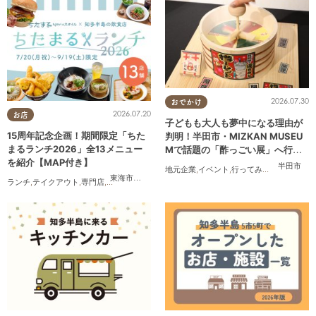
2026.07.30
おでかけ
2026.07.20
お店
子どもも大人も夢中になる理由が
15周年記念企画！期間限定「ちた
判明！半田市・MIZKAN MUSEU
まるランチ2026」全13メニュー
Mで話題の「酢っごい展」へ行っ
を紹介【MAP付き】
てみた｜7/25(土)～8/30(日)／ち
半田市
地元企業
,
イベント
,
行ってみたレポ
,
ちたま
たまる広告
東海市
,
大府市
,
知多市
,
東浦町
,
半田市
,
常滑市
,
武豊町
ランチ
,
テイクアウト
,
専門店
,
ちたまるスタイル掲載店
,
まとめ記事
,
家族
,
カップル
,
おひと