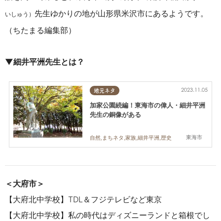
先生
ゆかりの地が山形県米沢市にあるようです。
いしゅう）
（ちたまる編集部）
▼細井平洲先生とは？
2023.11.05
地元ネタ
加家公園続編！東海市の偉人・細井平洲
先生の銅像がある
東海市
自然,まちネタ,家族,細井平洲,歴史
＜大府市＞
【大府北中学校】
TDL
＆
フジテレビなど東京
【
大府北中学校
】私の時代は
ディズニーランドと
箱根でし