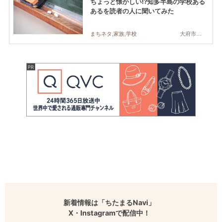
ちょっと懐かしい!?知多半島の学校ある
あるを読者の人に聞いてみた
大府市,常滑市,東浦町
まちネタ,家族,学校
新着情報は「ちたまるNavi」
X・Instagramで配信中！