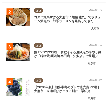
2026.08.05
お店
コスパ最高すぎる大府市「麺屋 龍丸」でボリュ
ーム満点の二郎系ラーメンを堪能してきた
大府市
2026.08.06
お店
担々VSゴマ味噌！食欲そそる夏限定の冷やし麺
が「味噌蔵 麺四朗 半田店・知多店」で登場／ち
たまる広告
知多市
,
半田市
2026.07.12
お店
【2026年版】知多半島のブドウ直売所 72選｜
大府市・東浦町ほかエリア別に一挙紹介
東海市
,
大府市
,
東