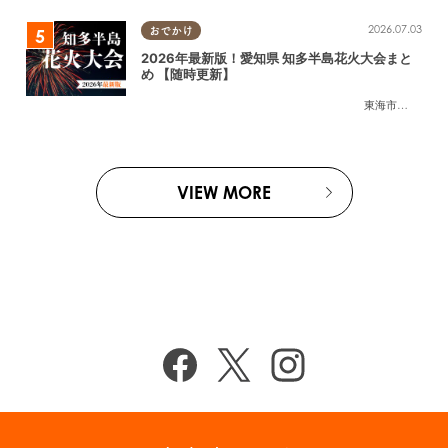
2026.07.03
おでかけ
2026年最新版！愛知県 知多半島花火大会まと
め 【随時更新】
東海市
,
大府市
,
知
VIEW MORE