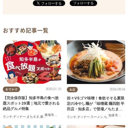
フォローする
おすすめ記事一覧
2025.01.10
2026.08.06
おでかけ
お店
【完全保存版】知多半島の食べ放
担々VSゴマ味噌！食欲そそる夏限
題スポット29選｜地元で愛される
定の冷やし麺が「味噌蔵 麺四朗 半
絶品グルメ特集
田店・知多店」で登場／ちたまる
広告
東海市
,
大府市
,
知多市
,
東浦町
,
阿久比町
,
半田市
,
常滑市
,
武豊
知多市
,
半田
ランチ
,
ディナー
,
まちネタ
,
連載
,
コスパ抜群
ランチ
,
ディナー
,
ラーメン
,
ちたまる広告