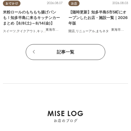
2026.08.07
2026.08.03
おでかけ
お店
米粉ロールのもちもち揚げパン
【随時更新】知多半島5市5町にオ
も！知多半島に来るキッチンカー
ープンしたお店・施設一覧｜2026
まとめ【8/8(土)～8/14(金)】
年版
東海市
,
大府市
,
知多市
,
東浦町
,
阿久比町
,
半田市
,
常滑市
東海市
,
,
大府
武豊
スイーツ
,
テイクアウト
,
キッチンカー
,
イベント
開店
,
まとめ記事
,
リニューアル
,
親子
,
まちネタ
記事一覧
MISE LOG
お店のブログ