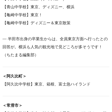
【
青山中学校
】
東京、
ディズニー
、
横浜
【
亀崎中学校
】
東京！
【
亀崎中学校
】
ディズニー＆東京散策
― 半田市出身の卒業生からは、全員東京方面へ行ったとの
回答が。横浜も人気の観光地で見どころが多そうです！
（ちたまる編集部）
＜阿久比町＞
【阿久比中学校】東京、箱根、富士急ハイランド
＜常滑市＞