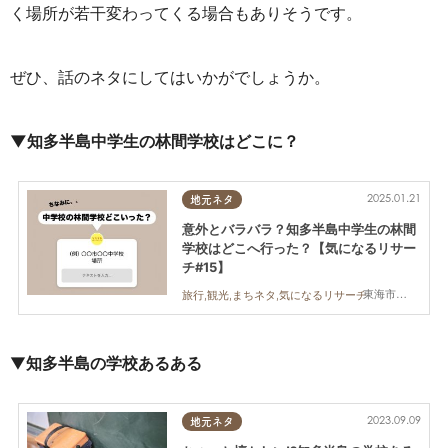
く場所が若干変わってくる場合もありそうです。
ぜひ、話のネタにしてはいかがでしょうか。
▼知多半島中学生の林間学校はどこに？
2025.01.21
地元ネタ
意外とバラバラ？知多半島中学生の林間
学校はどこへ行った？【気になるリサー
チ#15】
東海市,大府市,知多市,東浦町,阿久比町,半田市,常滑市,武豊町,美浜町,南知多町
旅行,観光,まちネタ,気になるリサーチ
▼
知多半島の学校あるある
2023.09.09
地元ネタ