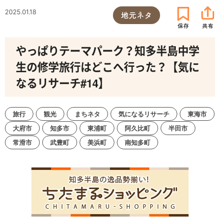
2025.01.18
地元ネタ
やっぱりテーマパーク？知多半島中学
生の修学旅行はどこへ行った？【気に
なるリサーチ#14】
旅行
観光
まちネタ
気になるリサーチ
東海市
大府市
知多市
東浦町
阿久比町
半田市
常滑市
武豊町
美浜町
南知多町