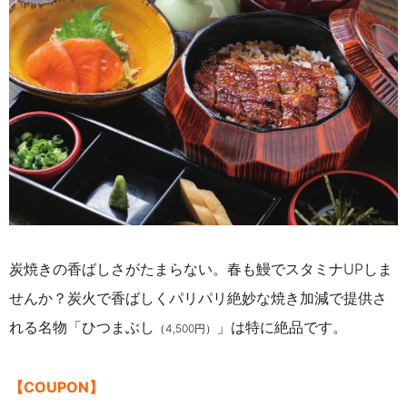
炭焼きの香ばしさがたまらない。春も鰻でスタミナUPしま
せんか？炭火で香ばしくパリパリ絶妙な焼き加減で提供さ
れる名物「ひつまぶし
」は特に絶品です。
（4,500円）
【COUPON】