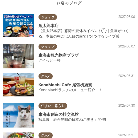
お店のブログ
2027.07.06
ショップ
魚太郎本店
【魚太郎本店】怒涛の夏休みイベント①｜魚屋がつく
る、本気の朝ごはん目の前で1つ1つ作るライブ感
2026.08.07
ショップ
東海市観光物産プラザ
グイっと一杯
2026.07.31
グルメ
KonoMachi Cafe 尾張横須賀
KonoMachiランチのメニュー紹介！！
2026.07.30
住まい・暮らし
東海市創造の杜交流館
写真展「岩合光昭の日本ねこ歩き」開催!
2026.07.21
グルメ