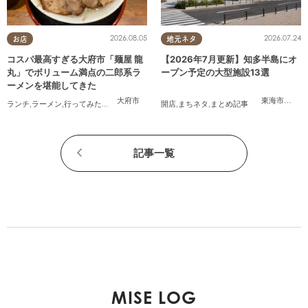
2026.08.05
2026.07.24
お店
地元ネタ
コスパ最高すぎる大府市「麺屋 龍
【2026年7月更新】知多半島にオ
丸」でボリューム満点の二郎系ラ
ープン予定の大型施設13選
ーメンを堪能してきた
大府市
東海市
,
大府
ランチ
,
ラーメン
,
行ってみたレポ
,
おひとりさま
開店
,
コスパ抜群
,
まちネタ
,
まとめ記事
記事一覧
MISE LOG