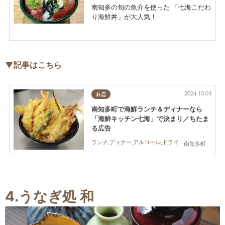
南知多の旬の魚介を使った 「七海こだわ
り海鮮丼」が大人気！
▼記事はこちら
2024.10.03
お店
南知多町で海鮮ランチ＆ディナーなら
「海鮮キッチン七海」で決まり／ちたま
る広告
ランチ,ディナー,アルコール,ドライブ,観光,ちたまる広告
南知多町
4.うなぎ処 和