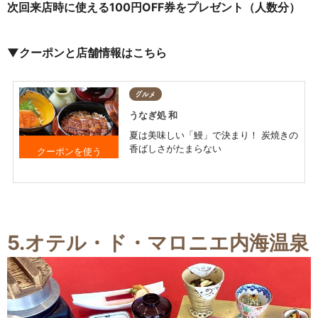
次回来店時に使える100円OFF券をプレゼント（人数分）
▼クーポンと店舗情報はこちら
グルメ
うなぎ処 和
夏は美味しい「鰻」で決まり！ 炭焼きの
香ばしさがたまらない
次回来店時に使える
100円OFF券を プレ
ゼント（人数分）
5.オテル・ド・マロニエ内海温泉