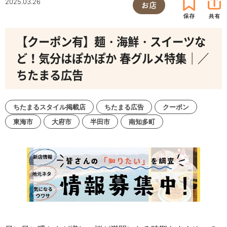
2025.03.26
お店
【クーポン有】麺・海鮮・スイーツな
ど！気分はぽかぽか 春グルメ特集｜／
ちたまる広告
ちたまるスタイル掲載店
ちたまる広告
クーポン
東海市
大府市
半田市
南知多町