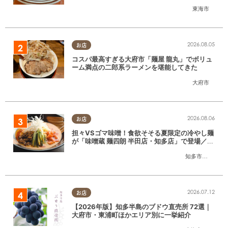
SE」に行ってみた
東海市
2026.08.05
お店
コスパ最高すぎる大府市「麺屋 龍丸」でボリュ
ーム満点の二郎系ラーメンを堪能してきた
大府市
2026.08.06
お店
担々VSゴマ味噌！食欲そそる夏限定の冷やし麺
が「味噌蔵 麺四朗 半田店・知多店」で登場／ち
たまる広告
知多市
,
半田市
2026.07.12
お店
【2026年版】知多半島のブドウ直売所 72選｜
大府市・東浦町ほかエリア別に一挙紹介