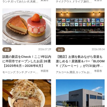
東海市
常滑市
ランチ
,
行ってみたレポ
,
夫婦
,
おひとりさま
,
友人
テイクアウト
,
ドライブ
,
旅行
,
観光
,
家族
,
友人
2026.07.29
2026.08.04
お店
お店
話題の新店をCheck！ここ1年以内
【開店】お酒を飲みながら音楽も
に半田市でオープンしたお店 26選
楽しめる！居酒屋＆バー「BLOOM
【2025年6月～2026年6月】
Y（ブルーミー）」が7/3(金)半田
市でオープン
半田市
半田市
モーニング
,
ランチ
,
ディナー
,
アルコール
,
ラーメン
アルコール
,
パン
,
カフェ
,
開店
,
,
スイーツ
カップル
,
,
テイクアウト
おひとりさま
,
,
開
友