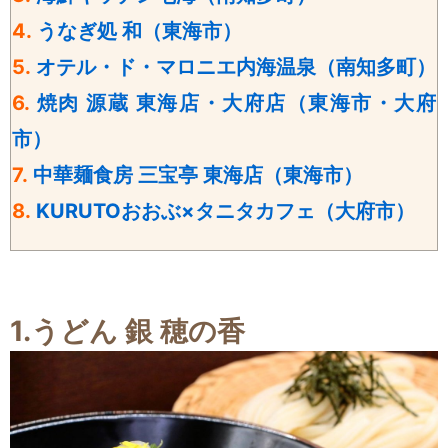
4.
うなぎ処 和（東海市）
5.
オテル・ド・マロニエ内海温泉（南知多町）
6.
焼肉 源蔵 東海店・大府店（東海市・大府
市）
7.
中華麺食房 三宝亭 東海店（東海市）
8.
KURUTOおおぶ×タニタカフェ（大府市）
1.うどん 銀 穂の香