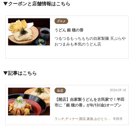
▼クーポンと店舗情報はこちら
グルメ
うどん 銀 穂の香
つるつるもっちもちの自家製麺 天ぷらや
おつまみも本気のうどん店
▼記事はこちら
2024.09.18
お店
【開店】自家製うどんを古民家で！半田
市に「銀 穂の香」が9/13(金)オープン
半田市
ランチ,ディナー,開店,家族,おひとりさま