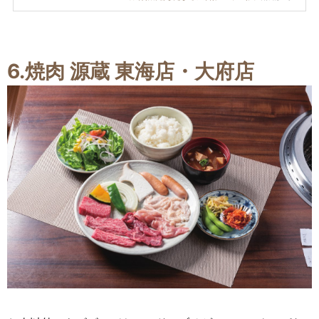
6.
焼肉 源蔵 東海店・大府店