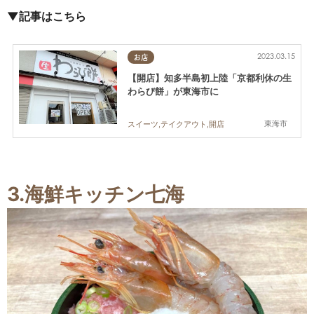
▼記事はこちら
2023.03.15
お店
【開店】知多半島初上陸「京都利休の生
わらび餅」が東海市に
東海市
スイーツ,テイクアウト,開店
3.海鮮キッチン七海