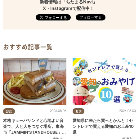
新着情報は「ちたまるNavi」
X・Instagramで配信中！
フォローする
おすすめ記事一覧
2026.08.06
2024.05.03
お店
お店
本格キューバサンドと心地よい音
愛知県に来たら買っとかんと！セ
楽で、人と人をつなぐ場所。東海
ントレアで買える愛知のお土産10
市「JAMMIN'STANDHOUSE」に
選
行ってみた