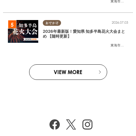
東海市
,
大府市
,
東
2026.07.03
おでかけ
2026年最新版！愛知県 知多半島花火大会まと
め 【随時更新】
東海市
,
大府市
,
知
VIEW MORE