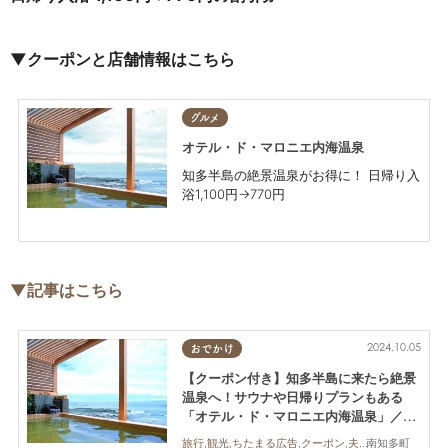
▼クーポンと
店舗情報はこちら
グルメ
オテル・ド・マロニエ内海温泉
知多半島の絶景温泉がお得に！ 日帰り入
浴1,100円→770円
▼記事はこちら
2024.10.05
おでかけ
【クーポン付き】知多半島に来たら絶景
温泉へ！サウナや日帰りプランもある
「オテル・ド・マロニエ内海温泉」／ち
たまる広告
南知多町
旅行,観光,ちたまる広告,クーポン,夫婦,家族