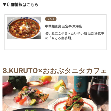
▼店舗情報はこちら
グルメ
中華麺食房 三宝亭 東海店
暑い夏にこそ食べたい辛い麺 話題沸騰中
の「全とろ麻婆麺」
8.
KURUTO×おおぶタニタカフェ