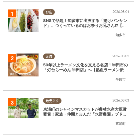
2026.08.04
お店
SNSで話題！知多市に出没する「揚げパンサン
ド」。つくっているのはお祭りお兄さん!?【ち
たまる調査隊#55】
知多市
2026.08.02
お店
50年以上ラーメン文化を支える名店！半田市の
「灯台らーめん 半田店」へ【熱血ラーメン伝 8
月放送】
半田市
2026.08.03
地元ネタ
東浦町のシャインマスカットが農林水産大臣賞
受賞！家族・仲間と歩んだ「水野農園」ブドウ
づくりの軌跡
東浦町