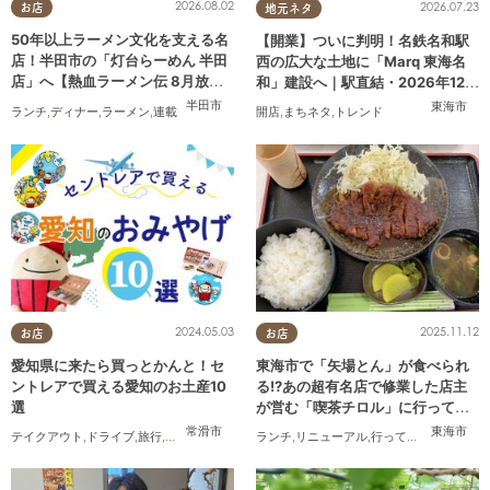
2026.08.02
2026.07.23
お店
地元ネタ
50年以上ラーメン文化を支える名
【開業】ついに判明！名鉄名和駅
店！半田市の「灯台らーめん 半田
西の広大な土地に「Marq 東海名
店」へ【熱血ラーメン伝 8月放
和」建設へ｜駅直結・2026年12月
送】
着工予定
半田市
東海市
ランチ
,
ディナー
,
ラーメン
,
連載
開店
,
まちネタ
,
トレンド
2024.05.03
2025.11.12
お店
お店
愛知県に来たら買っとかんと！セ
東海市で「矢場とん」が食べられ
ントレアで買える愛知のお土産10
る!?あの超有名店で修業した店主
選
が営む「喫茶チロル」に行ってみ
た
常滑市
東海市
テイクアウト
,
ドライブ
,
旅行
,
観光
,
家族
,
友人
ランチ
,
リニューアル
,
行ってみたレポ
,
夫婦
,