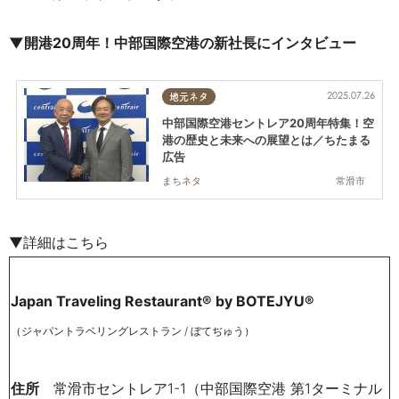
▼開港20周年！
中部国際空港の新社長にインタビュー
2025.07.26
地元ネタ
中部国際空港セントレア20周年特集！空
港の歴史と未来への展望とは／ちたまる
広告
常滑市
まちネタ
▼詳細はこちら
Japan Traveling Restaurant® by BOTEJYU®
（ジャパントラベリングレストラン
/
ぼてぢゅう）
住所
常滑市セントレア1-1（中部国際空港 第1ターミナル