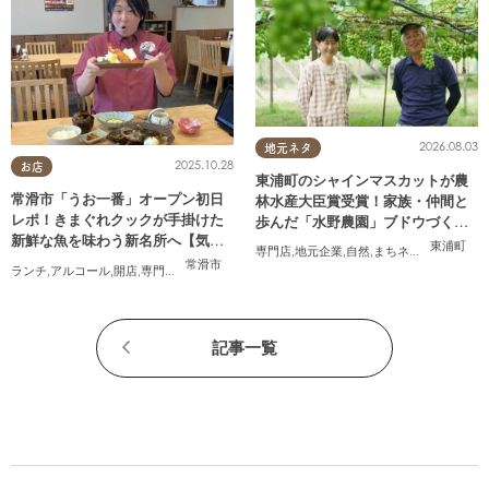
2026.08.03
地元ネタ
2025.10.28
お店
東浦町のシャインマスカットが農
常滑市「うお一番」オープン初日
林水産大臣賞受賞！家族・仲間と
レポ！きまぐれクックが手掛けた
歩んだ「水野農園」ブドウづくり
新鮮な魚を味わう新名所へ【気に
の軌跡
東浦町
専門店
,
地元企業
,
自然
,
まちネタ
,
季節ネタ
,
ち
なるリサーチ#31】
常滑市
ランチ
,
アルコール
,
開店
,
専門店
,
気になるリサーチ
,
家族
,
おひとりさま
記事一覧