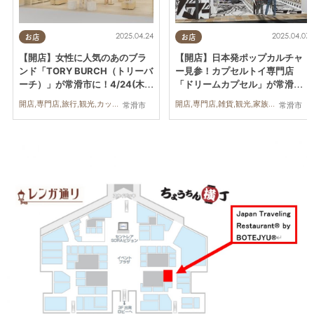
2025.04.24
2025.04.07
お店
お店
【開店】女性に人気のあのブラ
【開店】日本発ポップカルチャ
ンド「TORY BURCH（トリーバ
ー見参！カプセルトイ専門店
ーチ）」が常滑市に！4/24(木)
「ドリームカプセル」が常滑市
～2026年秋まで期間限定オープ
に4/7(月)オープン
開店,専門店,旅行,観光,カップル,おひとりさま
開店,専門店,雑貨,観光,家族,おひとりさま,友人
常滑市
常滑市
ン