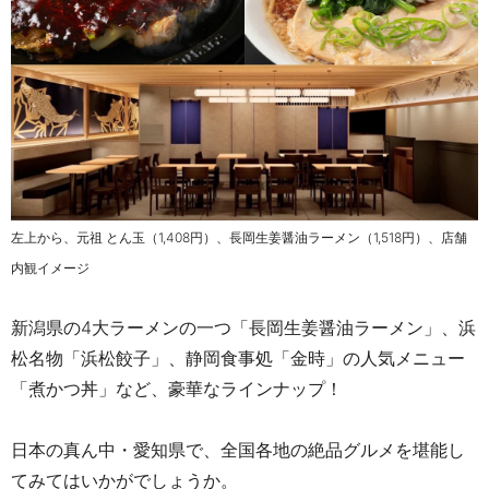
左上から、元祖 とん玉（1,408円）、長岡生姜醤油ラーメン
（1,518円）、店舗
内観イメージ
新潟県の4大ラーメンの一つ「長岡生姜醤油ラーメン」、浜
松名物「浜松餃子」、静岡食事処「金時」の人気メニュー
「煮かつ丼」など、豪華なラインナップ！
日本の真ん中・愛知県で、全国各地の絶品グルメを
堪能し
てみてはいかがでしょうか。