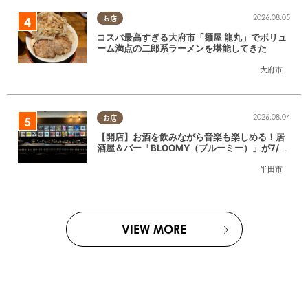
2026.08.05
お店
コスパ最高すぎる大府市「麺屋 龍丸」でボリュ
ーム満点の二郎系ラーメンを堪能してきた
大府市
2026.08.04
お店
【開店】お酒を飲みながら音楽も楽しめる！居
酒屋＆バー「BLOOMY（ブルーミー）」が7/3
(金)半田市でオープン
半田市
VIEW MORE