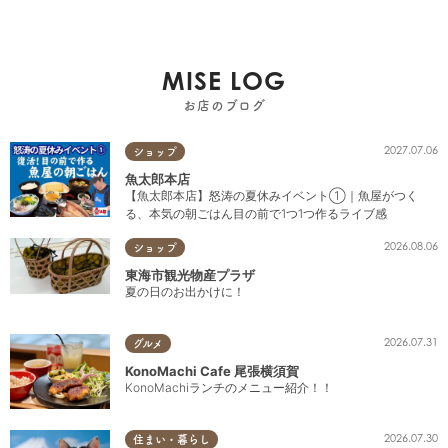
MISE LOG
お店のブログ
2027.07.06
ショップ
魚太郎本店
【魚太郎本店】怒涛の夏休みイベント①｜魚屋がつく
る、本気の朝ごはん目の前で1つ1つ作るライブ感
2026.08.06
ショップ
東海市観光物産プラザ
夏の日のお出かけに！
2026.07.31
グルメ
KonoMachi Cafe 尾張横須賀
KonoMachiランチのメニュー紹介！！
2026.07.30
住まい・暮らし