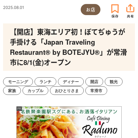
2025.08.01
お店
【開店】東海エリア初！ぼてぢゅうが
手掛ける「Japan Traveling
Restaurant® by BOTEJYU®」が常滑
市に8/1(金)オープン
モーニング
ランチ
ディナー
開店
観光
家族
カップル
おひとりさま
常滑市