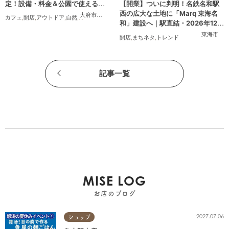
定！設備・料金＆公園で使えるレ
【開業】ついに判明！名鉄名和駅
ンタルアイテムも登場
西の広大な土地に「Marq 東海名
大府市
,
東浦町
カフェ
,
開店
,
アウトドア
,
自然
,
まちネタ
,
家族
,
友人
,
ペット
,
トレンド
,
KURUTOHP
和」建設へ｜駅直結・2026年12月
着工予定
東海市
開店
,
まちネタ
,
トレンド
記事一覧
MISE LOG
お店のブログ
2027.07.06
ショップ