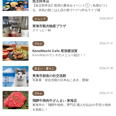
魚太郎本店
【魚太郎本店】怒涛の夏休みイベント①｜魚屋がつく
る、本気の朝ごはん目の前で1つ1つ作るライブ感
2026.08.07
ショップ
東海市観光物産プラザ
グイっと一杯
2026.07.31
グルメ
KonoMachi Cafe 尾張横須賀
KonoMachiランチのメニュー紹介！！
2026.07.30
住まい・暮らし
東海市創造の杜交流館
写真展「岩合光昭の日本ねこ歩き」開催!
2026.07.21
グルメ
飛騨牛焼肉牛ざんまい 東海店
東海市の「飛騨牛焼肉」専門店 職人仕込みの手切り焼肉
を気軽に！