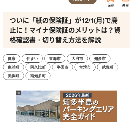
ついに「紙の保険証」が12/1(月)で廃
止に！マイナ保険証のメリットは？資
格確認書・切り替え方法を解説
健康
住まい
東海市
大府市
知多市
東浦町
阿久比町
半田市
常滑市
武豊町
美浜町
南知多町