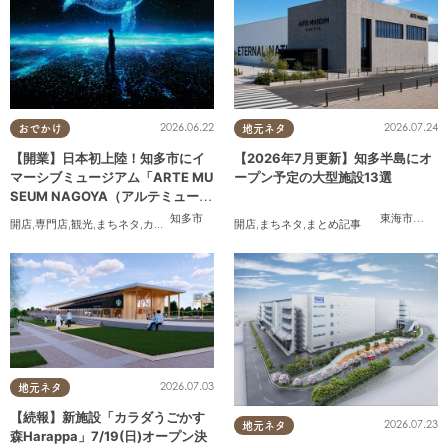
2026.06.22
2026.07.24
おでかけ
地元ネタ
【開業】日本初上陸！知多市にイ
【2026年7月更新】知多半島にオ
マーシブミュージアム「ARTE MU
ープン予定の大型施設13選
SEUM NAGOYA（アルテミュージ
アムナゴヤ）」が2026年11月下旬
知多市
東海市
,
大府
開店
,
専門店
,
観光
,
まちネタ
,
カップル
,
友人
開店
,
まちネタ
,
まとめ記事
にオープン
2026.07.03
地元ネタ
【続報】新施設「カラダうごかす
2026.07.23
地元ネタ
森Harappa」7/19(日)オープン決