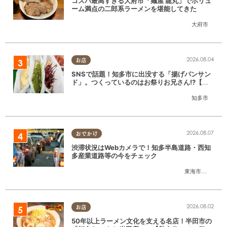
コスパ最高すぎる大府市「麺屋 龍丸」でボリュ
ーム満点の二郎系ラーメンを堪能してきた
大府市
2026.08.04
お店
SNSで話題！知多市に出没する「揚げパンサン
ド」。つくっているのはお祭りお兄さん!?【ち
たまる調査隊#55】
知多市
2026.08.07
おでかけ
渋滞状況はWebカメラで！知多半島道路・西知
多産業道路等の今をチェック
東海市
,
大府市
,
知
2026.08.02
お店
50年以上ラーメン文化を支える名店！半田市の