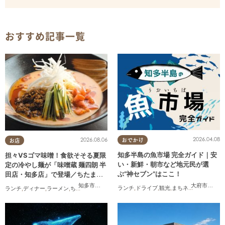
おすすめ記事一覧
2026.04.08
2026.08.06
おでかけ
お店
知多半島の魚市場 完全ガイド｜安
担々VSゴマ味噌！食欲そそる夏限
い・新鮮・朝市など地元民が選
定の冷やし麺が「味噌蔵 麺四朗 半
ぶ“神セブン”はここ！
田店・知多店」で登場／ちたまる
広告
大府市
,
半田
知多市
,
半田市
ランチ
,
ドライブ
,
観光
,
まちネタ
,
連載
,
家族
,
ランチ
,
ディナー
,
ラーメン
,
ちたまる広告