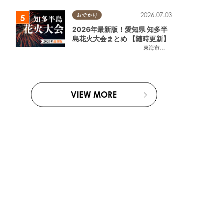
2026.07.03
おでかけ
2026年最新版！愛知県 知多半
島花火大会まとめ 【随時更新】
東海市
,
大府市
,
知多市
,
東浦町
,
阿
VIEW MORE