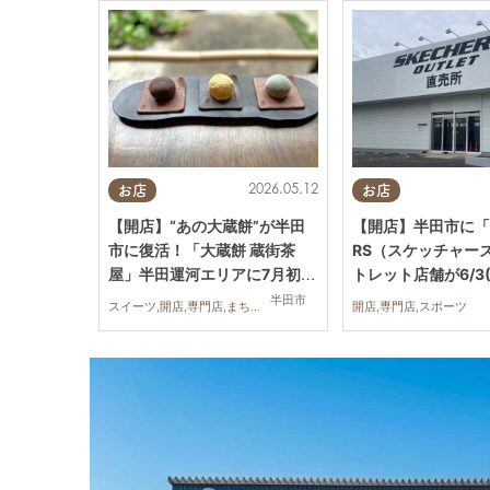
2026.05.12
お店
お店
【開店】“あの大蔵餅”が半田
【開店】半田市に「S
市に復活！「大蔵餅 蔵街茶
RS（スケッチャー
屋」半田運河エリアに7月初旬
トレット店舗が6/3
オープン予定
ン予定！出店場所や
半田市
スイーツ,開店,専門店,まちネタ
開店,専門店,スポーツ
子は？