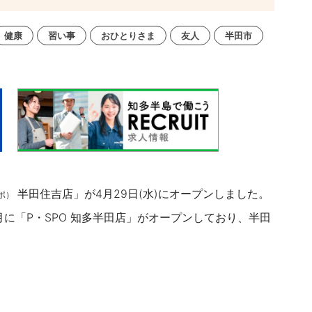
健康
習い事
おひとりさま
友人
半田市
半田住吉店」が4月29日(水)にオープンしました。
ポ）
月に
「P・SPO 知多半田
店」がオープンしており、
半田