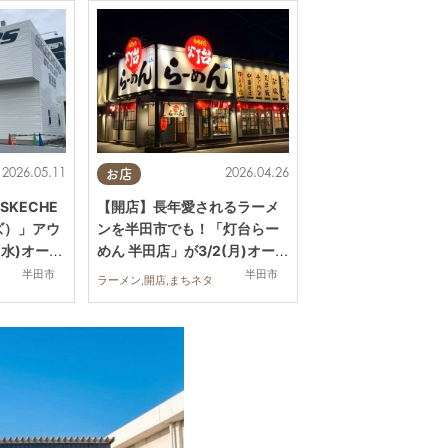
2026.05.11
2026.04.26
お店
KECHE
【開店】長年愛されるラーメ
ズ）」アウ
ンを半田市でも！「灯台らー
(水)オープ
めん 半田店」が3/2(月)オープ
現在の様
ン
半田市
半田市
ラーメン,開店,まちネタ