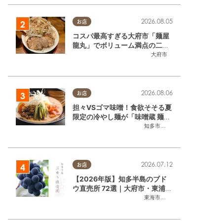
2026.08.05
お店
コスパ最高すぎる大府市「麺屋
龍丸」でボリューム満点の二郎
系ラーメンを堪能してきた
大府市
2026.08.06
お店
担々VSゴマ味噌！食欲そそる夏
限定の冷やし麺が「味噌蔵 麺四
朗 半田店・知多店」で登場／ち
知多市
,
半田市
たまる広告
2026.07.12
お店
【2026年版】知多半島のブド
ウ直売所 72選｜大府市・東浦町
ほかエリア別に一挙紹介
東海市
,
大府市
,
東浦町
,
半田市
,
美