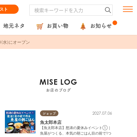
スト
地元ネタ
お買い物
お知らせ
(水)にオープン
MISE LOG
お店のブログ
2027.07.06
ショップ
魚太郎本店
【魚太郎本店】怒涛の夏休みイベント①｜
魚屋がつくる、本気の朝ごはん目の前で1つ