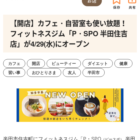
お店
【開店】カフェ・自習室も使い放題！
フィットネスジム「P・SPO 半田住吉
店」が4/29(水)にオープン
カフェ
開店
ビューティー
ダイエット
健康
習い事
おひとりさま
友人
半田市
半田市住吉町にフィットネスジム「P・SPO
半田
（ピースポ）