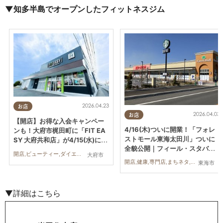
▼知多半島でオープンしたフィットネスジム
2026.04.23
お店
2026.04.03
お店
【開店】お得な入会キャンペー
4/16(木)ついに開業！「フォレ
ンも！大府市梶田町に「FIT EA
ストモール東海太田川」ついに
SY 大府共和店」が4/15(水)にオ
全貌公開｜フィール・スタバ・
ープン
開店,ビューティー,ダイエット,健康,KURUTOHP
大府市
ケーズデンキほか／ちたまる広
開店,健康,専門店,まちネタ,ちたまる広告
東海市
告
▼詳細はこちら