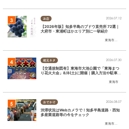
2026.07.12
お店
【2026年版】知多半島のブドウ直売所 72選｜
大府市・東浦町ほかエリア別に一挙紹介
東海市
,
大府市
,
東
2026.07.30
地元ネタ
【交通規制図有】東海市大池公園で「東海まつ
り花火大会」8/8(土)に開催｜購入方法や駐車場
情報は？
東海市
2026.08.07
おでかけ
渋滞状況はWebカメラで！知多半島道路・西知
多産業道路等の今をチェック
東海市
,
大府市
,
知