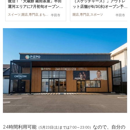
復活！「大蔵餅 蔵街茶屋」半田
（スケッチャーズ）」アウトレ
運河エリアに7月初旬オープン予
ット店舗が6/3(水)オープン予
定
定！出店場所や現在の様子は？
スイーツ,開店,専門店,まちネタ
開店,専門店,スポーツ
半田市
半田市
24時間利用可能
なので、自分の
（5月23日(土)までは7:00～23:00）