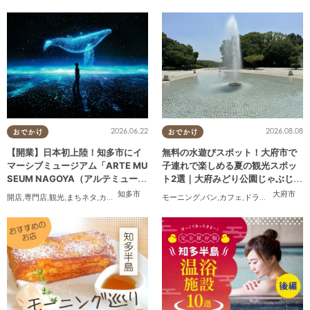
2026.06.22
2026.08.08
おでかけ
おでかけ
【開業】日本初上陸！知多市にイ
無料の水遊びスポット！大府市で
マーシブミュージアム「ARTE MU
子連れで楽しめる夏の観光スポッ
SEUM NAGOYA（アルテミュージ
ト2選｜大府みどり公園じゃぶじゃ
アムナゴヤ）」が2026年11月下旬
ぶ池、ぱんやSUNとえふ
知多市
大府市
開店
,
専門店
,
観光
,
まちネタ
,
カップル
,
友人
モーニング
,
パン
,
カフェ
,
ドライブ
,
観光
,
行っ
にオープン