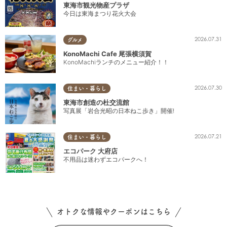
東海市観光物産プラザ
今日は東海まつり花火大会
2026.07.31
グルメ
KonoMachi Cafe 尾張横須賀
KonoMachiランチのメニュー紹介！！
2026.07.30
住まい・暮らし
東海市創造の杜交流館
写真展「岩合光昭の日本ねこ歩き」開催!
2026.07.21
住まい・暮らし
エコパーク 大府店
不用品は迷わずエコパークへ！
オトクな情報やクーポンはこちら