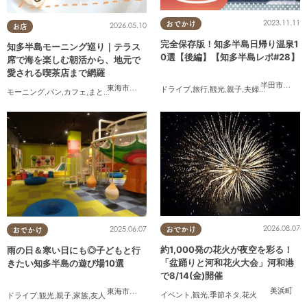
2023.11.11
おでかけ
2026.05.10
お店
完全保存版！知多半島日帰り温泉1
知多半島モーニング巡り｜テラス
0選【後編】【知多半島レポ#28】
席で海を楽しむ朝活から、地元で
愛される喫茶店まで網羅
半田市
,
常滑
東海市
,
知多市
,
阿久比町
,
半田市
,
常滑市
,
美浜町
ドライブ
,
旅行
,
観光
,
親子
,
夫婦
,
家族
,
知多半
モーニング
,
パン
,
カフェ
,
まとめ記事
,
コスパ抜群
2026.08.07
2025.06.07
おでかけ
おでかけ
約1,000発の花火が夜空を彩る！
雨の日＆寒い日にも◎子どもと行
「盆踊りと河和花火大会」河和港
きたい知多半島の遊び場10選
で8/14(金)開催
美浜町
東海市
,
大府市
,
知多市
,
東浦町
,
半田市
,
常滑市
,
美浜町
イベント
,
観光
,
季節ネタ
,
花火
ドライブ
,
観光
,
親子
,
家族
,
友人