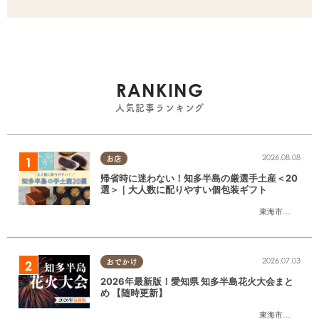
RANKING
人気記事ランキング
2026.08.08
お店
帰省時に迷わない！知多半島の厳選手土産＜20
選＞｜大人数に配りやすい個包装ギフト
東海市
,
大府市
,
知
2026.07.03
おでかけ
2026年最新版！愛知県 知多半島花火大会まと
め 【随時更新】
東海市
,
大府市
,
知