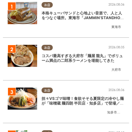
2026.08.06
お店
本格キューバサンドと心地よい音楽で、人と人
をつなぐ場所。東海市「JAMMIN'STANDHOU
SE」に行ってみた
東海市
2026.08.05
お店
コスパ最高すぎる大府市「麺屋 龍丸」でボリュ
ーム満点の二郎系ラーメンを堪能してきた
大府市
2026.08.06
お店
担々VSゴマ味噌！食欲そそる夏限定の冷やし麺
が「味噌蔵 麺四朗 半田店・知多店」で登場／ち
たまる広告
知多市
,
半田市