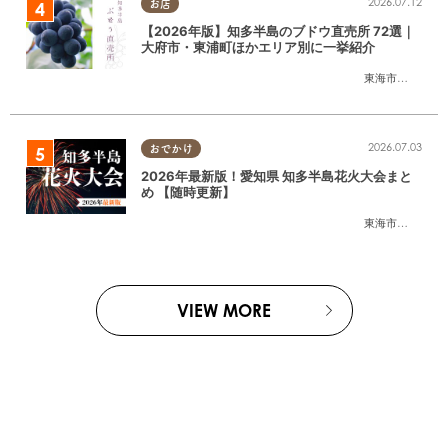
2026.07.12
お店
【2026年版】知多半島のブドウ直売所 72選｜
大府市・東浦町ほかエリア別に一挙紹介
東海市
,
大府市
,
東
2026.07.03
おでかけ
2026年最新版！愛知県 知多半島花火大会まと
め 【随時更新】
東海市
,
大府市
,
知
VIEW MORE