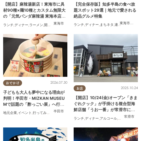
【完全保存版】知多半島の食べ放
【開店】麻辣湯新店！東海市に具
題スポット29選｜地元で愛される
材90種×麺10種とカスタム無限大
絶品グルメ特集
の「元気パンダ麻辣湯 東海本店」
が6/12(金)オープン
東海市
,
大府
東海市
ランチ
,
ディナー
,
まちネタ
,
連載
,
コスパ抜群
ランチ
,
ディナー
,
ラーメン
,
開店
,
夫婦
,
カップル
,
おひとりさま
,
友人
,
トレンド
2026.07.30
おでかけ
2025.10.24
お店
子どもも大人も夢中になる理由が
【開店】10/24(金)オープン「きま
判明！半田市・MIZKAN MUSEU
ぐれクック」が手掛ける複合型海
Mで話題の「酢っごい展」へ行っ
鮮店舗「うお一番」が常滑市に誕
てみた｜7/25(土)～8/30(日)／ち
半田市
地元企業
,
イベント
,
行ってみたレポ
,
ちたまる広告
,
親子
,
家族
,
友人
生！
たまる広告
常滑市
ランチ
,
ディナー
,
アルコール
,
開店
,
まちネタ