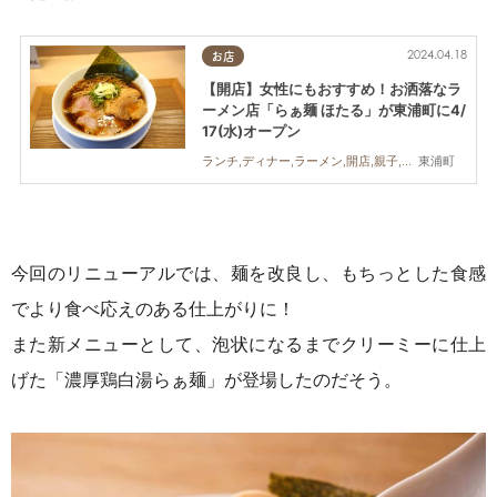
2024.04.18
お店
【開店】女性にもおすすめ！お洒落なラ
ーメン店「らぁ麺 ほたる」が東浦町に4/
17(水)オープン
東浦町
ランチ,ディナー,ラーメン,開店,親子,おひとりさま
今回のリニューアルでは、麺を改良し、もちっとした食感
でより食べ応えのある仕上がりに！
また新メニューとして、泡状になるまでクリーミーに仕上
げた「濃厚鶏白湯らぁ麺」が登場したのだそう。