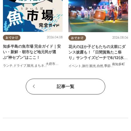
2026.04.08
2026.08.06
おでかけ
おでかけ
知多半島の魚市場 完全ガイド｜安
花火のほか子どもたちの太鼓にダ
い・新鮮・朝市など地元民が選
ンス披露も！「日間賀島たこ祭
ぶ“神セブン”はここ！
り」サンライズビーチで8/12(水)
開催
大府市
,
半田市
,
常滑市
,
美浜町
,
南知多町
南知多町
ランチ
,
ドライブ
,
観光
,
まちネタ
,
連載
,
家族
,
カップル
,
友人
イベント
,
旅行
,
観光
,
自然
,
季節ネタ
,
花火
記事一覧