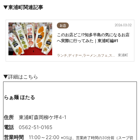
▼
東浦町関連記事
2026.03.02
お店
このお店どこ!?知多半島の気になるお店
へ実際に行ってみた｜東浦町編#1
東浦町
ランチ,ディナー,ラーメン,カフェ,スイーツ,テイクアウト,専門店,雑貨,アウトドア,自然,まちネタ,まとめ記事,行ってみたレポ,コスパ抜群
▼詳細はこちら
らぁ麺 ほたる
住所
東浦町森岡柳ケ坪4-1
電話
0562-51-0165
営業時間
11:00～22:00
※OSは、営業終了時間の30分前（スープ切