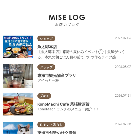
MISE LOG
お店のブログ
2027.07.06
ショップ
魚太郎本店
【魚太郎本店】怒涛の夏休みイベント①｜魚屋がつく
る、本気の朝ごはん目の前で1つ1つ作るライブ感
2026.08.07
ショップ
東海市観光物産プラザ
グイっと一杯
2026.07.31
グルメ
KonoMachi Cafe 尾張横須賀
KonoMachiランチのメニュー紹介！！
2026.07.30
住まい・暮らし
東海市創造の杜交流館