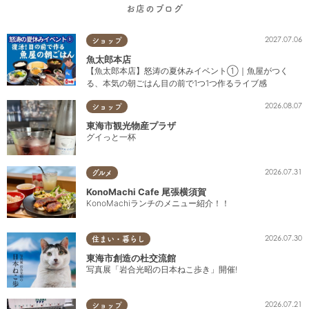
お店のブログ
2027.07.06
ショップ
魚太郎本店
【魚太郎本店】怒涛の夏休みイベント①｜魚屋がつく
る、本気の朝ごはん目の前で1つ1つ作るライブ感
2026.08.07
ショップ
東海市観光物産プラザ
グイっと一杯
2026.07.31
グルメ
KonoMachi Cafe 尾張横須賀
KonoMachiランチのメニュー紹介！！
2026.07.30
住まい・暮らし
東海市創造の杜交流館
写真展「岩合光昭の日本ねこ歩き」開催!
2026.07.21
ショップ