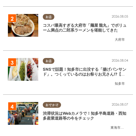
2026.08.05
お店
コスパ最高すぎる大府市「麺屋 龍丸」でボリュ
ーム満点の二郎系ラーメンを堪能してきた
大府市
2026.08.04
お店
SNSで話題！知多市に出没する「揚げパンサン
ド」。つくっているのはお祭りお兄さん!?【ち
たまる調査隊#55】
知多市
2026.08.07
おでかけ
渋滞状況はWebカメラで！知多半島道路・西知
多産業道路等の今をチェック
東海市
,
大府市
,
知