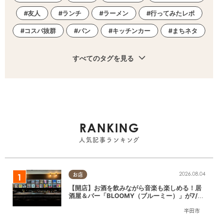
友人
ランチ
ラーメン
行ってみたレポ
コスパ抜群
パン
キッチンカー
まちネタ
すべてのタグを見る
RANKING
人気記事ランキング
2026.08.04
お店
【開店】お酒を飲みながら音楽も楽しめる！居
酒屋＆バー「BLOOMY（ブルーミー）」が7/3
(金)半田市でオープン
半田市