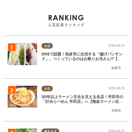
RANKING
人気記事ランキング
2026.08.04
お店
SNSで話題！知多市に出没する「揚げパンサン
ド」。つくっているのはお祭りお兄さん!?【ち
たまる調査隊#55】
知多市
2026.08.02
お店
50年以上ラーメン文化を支える名店！半田市の
「灯台らーめん 半田店」へ【熱血ラーメン伝 8
月放送】
半田市
2026.08.03
地元ネタ