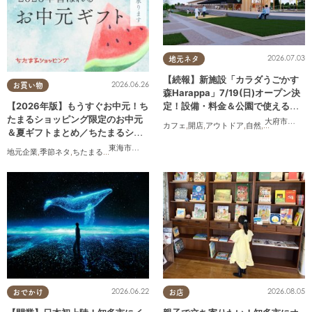
2026.07.03
地元ネタ
【続報】新施設「カラダうごかす
2026.06.26
お買い物
森Harappa」7/19(日)オープン決
定！設備・料金＆公園で使えるレ
【2026年版】もうすぐお中元！ち
ンタルアイテムも登場
たまるショッピング限定のお中元
大府市
,
東浦
カフェ
,
開店
,
アウトドア
,
自然
,
まちネタ
,
家族
＆夏ギフトまとめ／ちたまるショ
ッピング
東海市
,
大府市
,
知多市
,
東浦町
,
阿久比町
,
半田市
,
常滑市
,
武豊
地元企業
,
季節ネタ
,
ちたまるショッピング
,
家族
,
おうち時間
2026.06.22
2026.08.05
おでかけ
お店