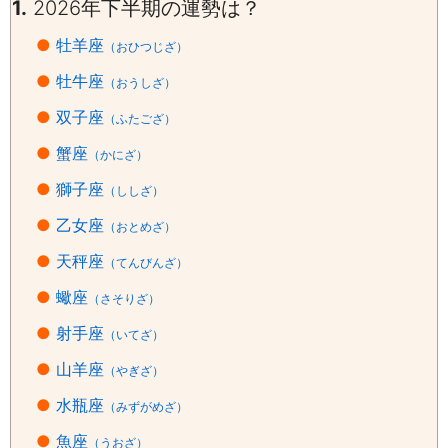
1.
2026年下半期の運勢は？
●
牡羊座
（おひつじざ）
●
牡牛座
（おうしざ）
●
双子座
（ふたござ）
●
蟹座
（かにざ）
●
獅子座
（ししざ）
●
乙女座
（おとめざ）
●
天秤座
（てんびんざ）
●
蠍座
（さそりざ）
●
射手座
（いてざ）
●
山羊座
（やぎざ）
●
水瓶座
（みずがめざ）
●
魚座
（うおざ）