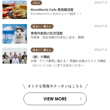
2026.07.31
グルメ
KonoMachi Cafe 尾張横須賀
KonoMachiランチのメニュー紹介！！
2026.07.30
住まい・暮らし
東海市創造の杜交流館
写真展「岩合光昭の日本ねこ歩き」開催!
2026.07.21
住まい・暮らし
（株）大幾組
台風・ゲリラ豪雨に備える！ 雨漏れ点検のススメ 大幾組
（だいいくぐみ）に全てお任せください
オトクな情報やクーポンはこちら
VIEW MORE