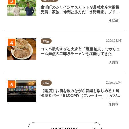
東浦町のシャインマスカットが農林水産大臣賞
受賞！家族・仲間と歩んだ「水野農園」ブドウ
づくりの軌跡
東浦町
2026.08.05
お店
コスパ最高すぎる大府市「麺屋 龍丸」でボリュ
ーム満点の二郎系ラーメンを堪能してきた
大府市
2026.08.04
お店
【開店】お酒を飲みながら音楽も楽しめる！居
酒屋＆バー「BLOOMY（ブルーミー）」が7/3
(金)半田市でオープン
半田市