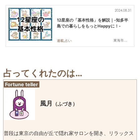
2024.08.31
12星座の「基本性格」を解説｜-知多半
島での暮らしをもっとHappyに！-
東海市,大府市,知多市,東浦町,阿久比町,半田市,常滑市,武豊町,美浜町,南知多町
連載,占い
占ってくれたのは…
Fortune teller
風月
（ふづき）
普段は東京の自由が丘で隠れ家サロンを開き、リラックス