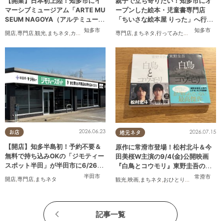
【開業】日本初上陸！知多市にイ
親子で立ち寄りたい！知多市にオ
マーシブミュージアム「ARTE MU
ープンした絵本・児童書専門店
SEUM NAGOYA（アルテミュージ
「ちいさな絵本屋 りった」へ行っ
アムナゴヤ）」が2026年11月下旬
てみた
知多市
知多市
開店
,
専門店
,
観光
,
まちネタ
,
カップル
,
友人
専門店
,
まちネタ
,
行ってみたレポ
,
親子
,
家族
,
にオープン
2026.06.23
2026.07.15
お店
地元ネタ
【開店】知多半島初！予約不要＆
原作に常滑市登場！松村北斗＆今
無料で持ち込みOKの「ジモティー
田美桜W主演の9/4(金)公開映画
スポット半田」が半田市に6/26
『白鳥とコウモリ』東野圭吾の原
(金)オープン
作小説を読んでみた
半田市
常滑市
開店
,
専門店
,
まちネタ
観光
,
映画
,
まちネタ
,
おひとりさま
記事一覧