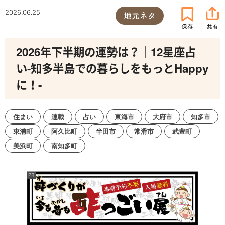
2026.06.25
地元ネタ
2026年下半期の運勢は？｜12星座占
い-知多半島での暮らしをもっとHappy
に！-
住まい
連載
占い
東海市
大府市
知多市
東浦町
阿久比町
半田市
常滑市
武豊町
美浜町
南知多町