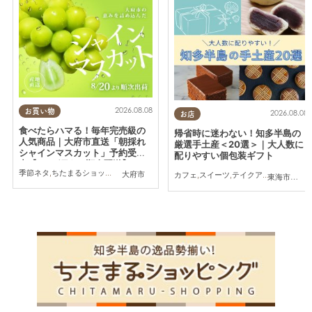
2026.08.08
お買い物
2026.08.08
お店
食べたらハマる！毎年完売級の
帰省時に迷わない！知多半島の
人気商品｜大府市直送「朝採れ
厳選手土産＜20選＞｜大人数に
シャインマスカット」予約受付
配りやすい個包装ギフト
中【8/20頃より順次配送】／ち
季節ネタ
,
ちたまるショッピング
,
夫婦
,
家族
,
トレンド
,
KURUTOHP
大府市
たまるショッピング
カフェ
,
スイーツ
,
テイクアウト
,
まとめ記
東海市
,
大府