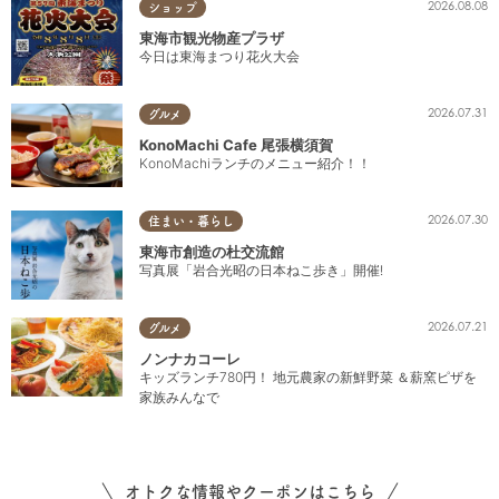
2026.08.08
ショップ
東海市観光物産プラザ
今日は東海まつり花火大会
2026.07.31
グルメ
KonoMachi Cafe 尾張横須賀
KonoMachiランチのメニュー紹介！！
2026.07.30
住まい・暮らし
東海市創造の杜交流館
写真展「岩合光昭の日本ねこ歩き」開催!
2026.07.21
グルメ
ノンナカコーレ
キッズランチ780円！ 地元農家の新鮮野菜 ＆薪窯ピザを
家族みんなで
オトクな情報やクーポンはこちら