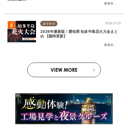
東海市
,
大府市
,
東
2026.07.03
おでかけ
2026年最新版！愛知県 知多半島花火大会まと
め 【随時更新】
東海市
,
大府市
,
知
VIEW MORE