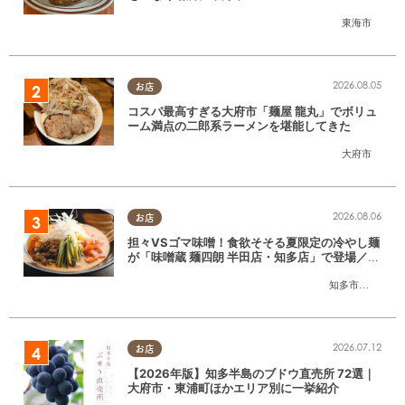
SE」に行ってみた
東海市
2026.08.05
お店
コスパ最高すぎる大府市「麺屋 龍丸」でボリュ
ーム満点の二郎系ラーメンを堪能してきた
大府市
2026.08.06
お店
担々VSゴマ味噌！食欲そそる夏限定の冷やし麺
が「味噌蔵 麺四朗 半田店・知多店」で登場／ち
たまる広告
知多市
,
半田市
2026.07.12
お店
【2026年版】知多半島のブドウ直売所 72選｜
大府市・東浦町ほかエリア別に一挙紹介