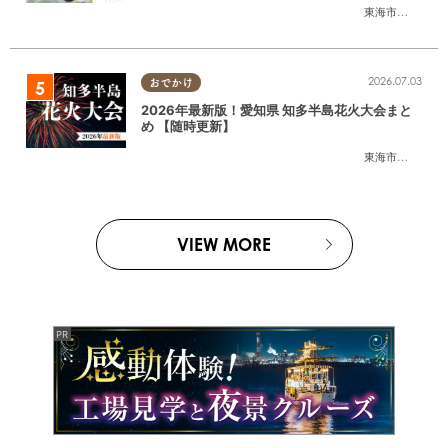
東海市
,
大府市
,
東
2026.07.03
おでかけ
2026年最新版！愛知県 知多半島花火大会まと
め 【随時更新】
東海市
,
大府市
,
知
VIEW MORE