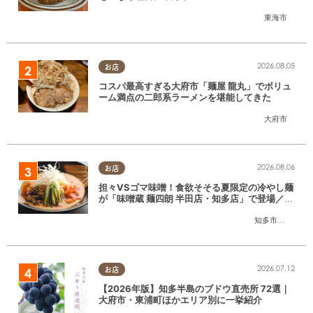
SE」に行ってみた
東海市
2026.08.05
お店
コスパ最高すぎる大府市「麺屋 龍丸」でボリュ
ーム満点の二郎系ラーメンを堪能してきた
大府市
2026.08.06
お店
担々VSゴマ味噌！食欲そそる夏限定の冷やし麺
が「味噌蔵 麺四朗 半田店・知多店」で登場／ち
たまる広告
知多市
,
半田市
2026.07.12
お店
【2026年版】知多半島のブドウ直売所 72選｜
大府市・東浦町ほかエリア別に一挙紹介