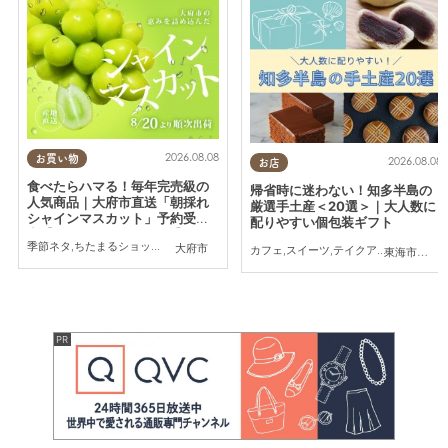
2026.08.08
お買い物
2026.08.08
お店
食べたらハマる！毎年完売級の
帰省時に迷わない！知多半島の
人気商品｜大府市直送「朝採れ
厳選手土産＜20選＞｜大人数に
シャインマスカット」予約受付
配りやすい個包装ギフト
中【8/20頃より順次配送】／ち
季節ネタ
,
ちたまるショッピング
,
夫婦
,
家族
,
トレンド
,
KURUTOHP
大府市
たまるショッピング
カフェ
,
スイーツ
,
テイクアウト
,
まとめ記
東海市
,
大府