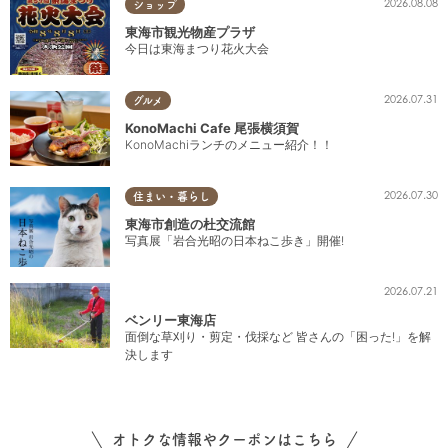
2026.08.08
ショップ
東海市観光物産プラザ
今日は東海まつり花火大会
2026.07.31
グルメ
KonoMachi Cafe 尾張横須賀
KonoMachiランチのメニュー紹介！！
2026.07.30
住まい・暮らし
東海市創造の杜交流館
写真展「岩合光昭の日本ねこ歩き」開催!
2026.07.21
ベンリー東海店
面倒な草刈り・剪定・伐採など 皆さんの「困った!」を解
決します
オトクな情報やクーポンはこちら