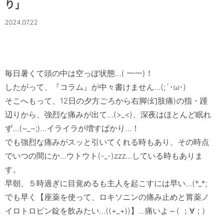
り」
2024.07.22
毎日暑くて頭の中は空っぽ状態…( 一一)！

したがって、『コラム』が中々書けません…(;´･ω･)

そこへもって、12日の夕方ごろから右脚(幻肢痛)の指・踵
辺りから、強烈な痛みが出て…(>_<)、深夜はほとんど眠れ
ず…(~_~;)…イライラが増すばかり…！

でも強烈な痛みがスッと引いてくれる時もあり、その時点
でいつの間にか…ウトウト(-_-)zzz…している時もありま
す。

早朝、５時過ぎに目覚めるも主人を起こすには早い…(*_*;

でも早く【座薬を使って、ロキソニンの痛み止めと胃薬ノ
イロトロピン錠を飲みたい…((+_+))】…痛いよ～( ；∀；)
