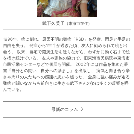
武下久美子
東海市在住
1996年、病に倒れ、原因不明の難病「RSD」を発症。両足と手足の
自由を失う。 発症から1年半が過ぎた頃、友人に勧められて絵と出
会う。 以来、自宅で闘病生活を送りながら、わずかに動く右手で絵
を描き続けている。 友人や家族の協力で、旧東海市民病院や東海市
市民活動センターなどで個展も開催。 2002年には作品を集めた著
書『自分との闘い 自分への励まし』を出版し、 病気と向き合う辛
さや周りの人たちへの感謝の思いを綴った。 全身に強い痛みが走る
難病と闘いながらも前向きに生きる武下さんの姿は多くの反響を呼
んでいる。
最新のコラム