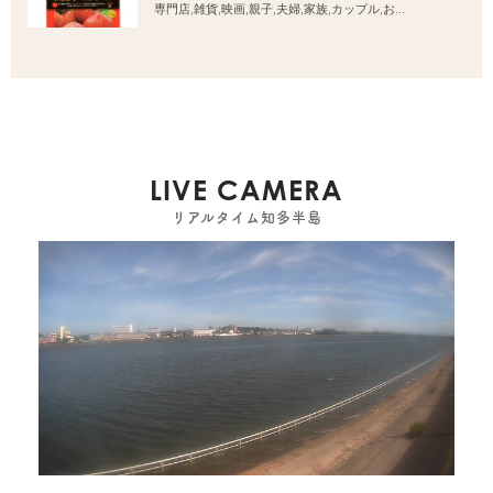
専門店
,
雑貨
,
映画
,
親子
,
夫婦
,
家族
,
カップル
,
おひとりさま
,
友人
LIVE CAMERA
リアルタイム知多半島