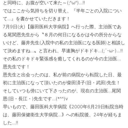
と同時に、お腹が空いて来た～(;^ω^)…‼

ではここから気持ちを切り替え、『半年ごとの入院につい
て…』を書かせていただきます！

7月9日(火)【藤田医科大学病院】へ行った際、主治医であ
る尾関恩先生から〝８月の何日になるかは今の所分からな
いけど、藤井先生(入院中の私の主治医になる医師)と相談し
て決めますね…〟と言われ、早速胸がドキドキ…(;´･ω･)…‼

その私のドキドキ緊張感を癒してくれるのが今の主治医…
恩先生です！

恩先生と出会ったのは、私が前の病院から転院した日、最
初に主治医になって頂いたのが柴田済子(旧・武田)先生！

そしていつも傍にいて下さったのが、現在の主治医…尾関
恩(旧・長江・)先生です…(*^^)v

早いもので、藤田医科大学病院｟2000年6月29日転院当時
は、藤田保健衛生大学病院…｠への転院後、24年が経ちま
した…‼
