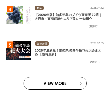
2026.07.12
お店
【2026年版】知多半島のブドウ直売所 72選｜
大府市・東浦町ほかエリア別に一挙紹介
東海市
,
大府市
,
東
2026.07.03
おでかけ
2026年最新版！愛知県 知多半島花火大会まと
め 【随時更新】
東海市
,
大府市
,
知
VIEW MORE