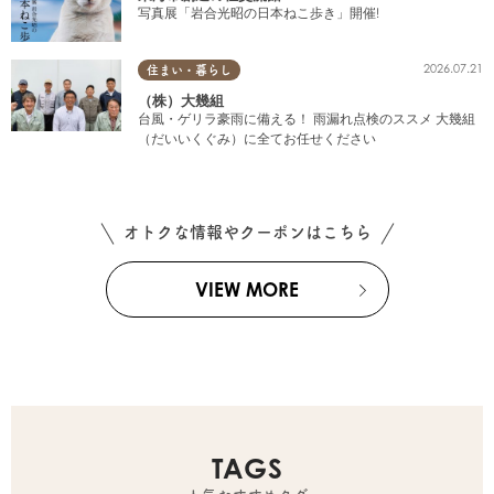
写真展「岩合光昭の日本ねこ歩き」開催!
2026.07.21
住まい・暮らし
（株）大幾組
台風・ゲリラ豪雨に備える！ 雨漏れ点検のススメ 大幾組
（だいいくぐみ）に全てお任せください
オトクな情報やクーポンはこちら
VIEW MORE
TAGS