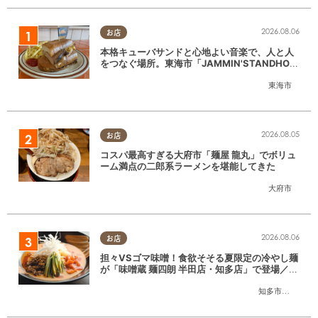
2026.08.06
お店
本格キューバサンドと心地よい音楽で、人と人
をつなぐ場所。東海市「JAMMIN'STANDHOU
SE」に行ってみた
東海市
2026.08.05
お店
コスパ最高すぎる大府市「麺屋 龍丸」でボリュ
ーム満点の二郎系ラーメンを堪能してきた
大府市
2026.08.06
お店
担々VSゴマ味噌！食欲そそる夏限定の冷やし麺
が「味噌蔵 麺四朗 半田店・知多店」で登場／ち
たまる広告
知多市
,
半田市