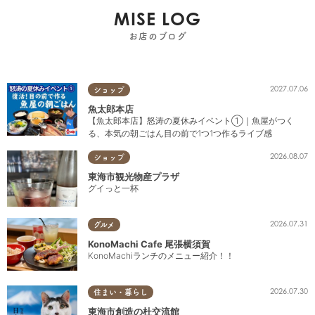
MISE LOG
お店のブログ
2027.07.06
ショップ
魚太郎本店
【魚太郎本店】怒涛の夏休みイベント①｜魚屋がつく
る、本気の朝ごはん目の前で1つ1つ作るライブ感
2026.08.07
ショップ
東海市観光物産プラザ
グイっと一杯
2026.07.31
グルメ
KonoMachi Cafe 尾張横須賀
KonoMachiランチのメニュー紹介！！
2026.07.30
住まい・暮らし
東海市創造の杜交流館