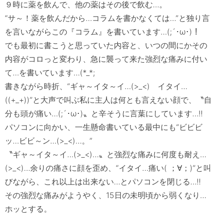
９時に薬を飲んで、他の薬はその後で飲む…。

“サ～！薬を飲んだから…コラムを書かなくては…”と独り言
を言いながらこの『コラム』を書いています…(;´･ω･)！

でも最初に書こうと思っていた内容と、いつの間にかその
内容がコロっと変わり、急に襲って来た強烈な痛みに付い
て…を書いています…(*_*;

書きながら時折、“ギャ～イタ～イ…(>_<)　イタイ…
((+_+))”と大声で叫ぶ私に主人は何とも言えない顔で、〝自
分も頭が痛い…(;´･ω･)〟と辛そうに言葉にしています…‼

パソコンに向かい、一生懸命書いている最中にも“ビビビ
ッ…ビビ～ン…(>_<)…。”

〝ギャ～イタ～イ…(>_<)…〟と強烈な痛みに何度も耐え…
(>_<)…余りの痛さに顔を歪め、“イタイ…痛い( ；∀；)”と叫
びながら、これ以上は出来ない…とパソコンを閉じる…‼

その強烈な痛みがようやく、15日の未明頃から弱くなり…
ホッとする。
