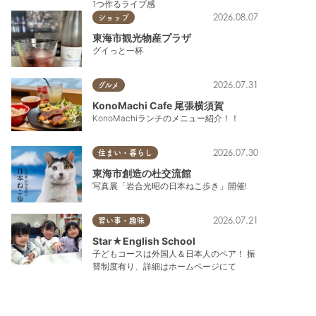
1つ作るライブ感
2026.08.07
ショップ
東海市観光物産プラザ
グイっと一杯
2026.07.31
グルメ
KonoMachi Cafe 尾張横須賀
KonoMachiランチのメニュー紹介！！
2026.07.30
住まい・暮らし
東海市創造の杜交流館
写真展「岩合光昭の日本ねこ歩き」開催!
2026.07.21
習い事・趣味
Star★English School
子どもコースは外国人＆日本人のペア！ 振
替制度有り、詳細はホームページにて