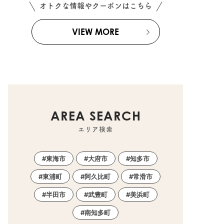
オトクな情報やクーポンはこちら
VIEW MORE
AREA SEARCH
エリア検索
東海市
大府市
知多市
東浦町
阿久比町
常滑市
半田市
武豊町
美浜町
南知多町