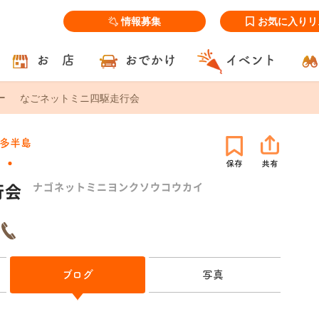
情報募集
お気に入りリ
お 店
おでかけ
イベント
なごネットミニ四駆走行会
多半島
行会
ナゴネットミニヨンクソウコウカイ
ブログ
写真