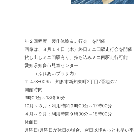
年２回程度　製作体験＆走行会　を開催

画像は、８月１４日（木）終日ミニ四駆走行会を開催

貸し出しミニ四駆有り、持ち込みミニ四駆走行可能

愛知県知多市児童センター

　　（ふれあいプラザ内）

〒 478-0065　知多市新知東町2丁目7番地の2

開館時間

9時00分～18時00分

10月～３月：利用時間９時00分～17時00分

４月～９月：利用時間９時00分～18時00分

休館日

月曜日(月曜日が休日の場合、翌日以降もっとも早い平