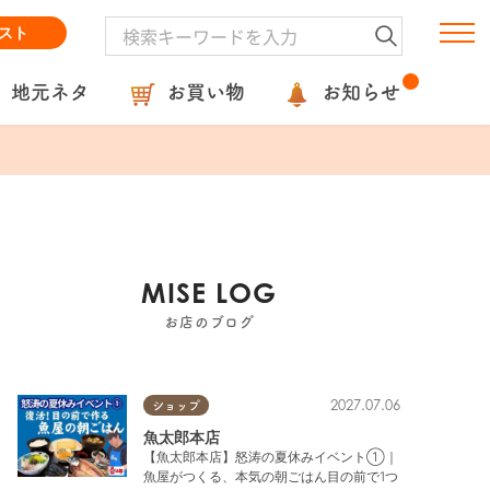
スト
地元ネタ
お買い物
お知らせ
MISE LOG
お店のブログ
2027.07.06
ショップ
魚太郎本店
【魚太郎本店】怒涛の夏休みイベント①｜
魚屋がつくる、本気の朝ごはん目の前で1つ