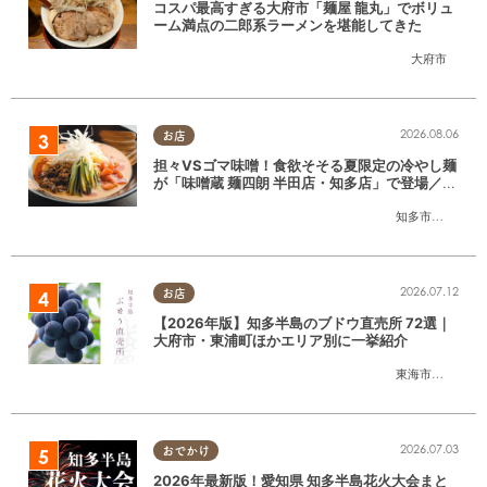
コスパ最高すぎる大府市「麺屋 龍丸」でボリュ
ーム満点の二郎系ラーメンを堪能してきた
大府市
2026.08.06
お店
担々VSゴマ味噌！食欲そそる夏限定の冷やし麺
が「味噌蔵 麺四朗 半田店・知多店」で登場／ち
たまる広告
知多市
,
半田市
2026.07.12
お店
【2026年版】知多半島のブドウ直売所 72選｜
大府市・東浦町ほかエリア別に一挙紹介
東海市
,
大府市
,
東
2026.07.03
おでかけ
2026年最新版！愛知県 知多半島花火大会まと