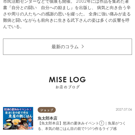
市民活動センターなどで個展も開催。 2002年には作品を集めた著
書『自分との闘い 自分への励まし』を出版し、 病気と向き合う辛
さや周りの人たちへの感謝の思いを綴った。 全身に強い痛みが走る
難病と闘いながらも前向きに生きる武下さんの姿は多くの反響を呼
んでいる。
最新のコラム
MISE LOG
お店のブログ
2027.07.06
ショップ
魚太郎本店
【魚太郎本店】怒涛の夏休みイベント①｜魚屋がつく
る、本気の朝ごはん目の前で1つ1つ作るライブ感