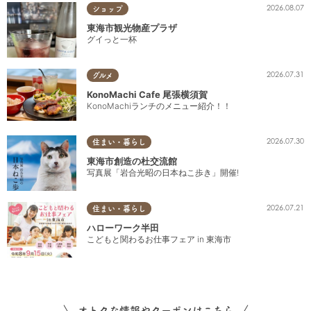
2026.08.07
ショップ
東海市観光物産プラザ
グイっと一杯
2026.07.31
グルメ
KonoMachi Cafe 尾張横須賀
KonoMachiランチのメニュー紹介！！
2026.07.30
住まい・暮らし
東海市創造の杜交流館
写真展「岩合光昭の日本ねこ歩き」開催!
2026.07.21
住まい・暮らし
ハローワーク半田
こどもと関わるお仕事フェア in 東海市
オトクな情報やクーポンはこちら