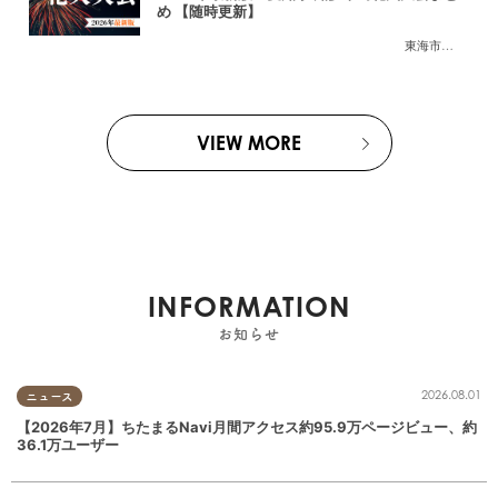
め 【随時更新】
東海市
,
大府市
,
知
VIEW MORE
INFORMATION
お知らせ
2026.08.01
ニュース
【2026年7月】ちたまるNavi月間アクセス約95.9万ページビュー、約
36.1万ユーザー