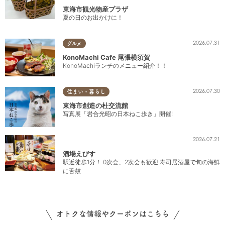
東海市観光物産プラザ
夏の日のお出かけに！
2026.07.31
グルメ
KonoMachi Cafe 尾張横須賀
KonoMachiランチのメニュー紹介！！
2026.07.30
住まい・暮らし
東海市創造の杜交流館
写真展「岩合光昭の日本ねこ歩き」開催!
2026.07.21
酒場えびす
駅近徒歩1分！ 0次会、2次会も歓迎 寿司居酒屋で旬の海鮮
に舌鼓
オトクな情報やクーポンはこちら