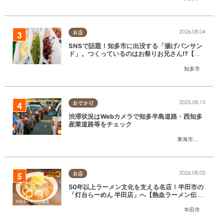
2026.08.04
お店
SNSで話題！知多市に出没する「揚げパンサン
ド」。つくっているのはお祭りお兄さん!?【ち
たまる調査隊#55】
知多市
2025.08.15
おでかけ
渋滞状況はWebカメラで知多半島道路・西知多
産業道路等をチェック
東海市
,
大府市
,
知
2026.08.02
お店
50年以上ラーメン文化を支える名店！半田市の
「灯台らーめん 半田店」へ【熱血ラーメン伝 8
月放送】
半田市