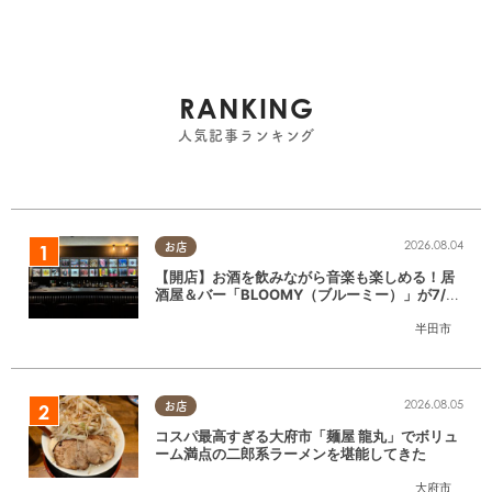
RANKING
人気記事ランキング
2026.08.04
お店
【開店】お酒を飲みながら音楽も楽しめる！居
酒屋＆バー「BLOOMY（ブルーミー）」が7/3
(金)半田市でオープン
半田市
2026.08.05
お店
コスパ最高すぎる大府市「麺屋 龍丸」でボリュ
ーム満点の二郎系ラーメンを堪能してきた
大府市