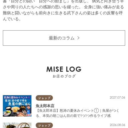
書『自分との闘い 自分への励まし』を出版し、 病気と向き合う辛
さや周りの人たちへの感謝の思いを綴った。 全身に強い痛みが走る
難病と闘いながらも前向きに生きる武下さんの姿は多くの反響を呼
んでいる。
最新のコラム
MISE LOG
お店のブログ
2027.07.06
ショップ
魚太郎本店
【魚太郎本店】怒涛の夏休みイベント①｜魚屋がつく
る、本気の朝ごはん目の前で1つ1つ作るライブ感
2026.08.06
ショップ