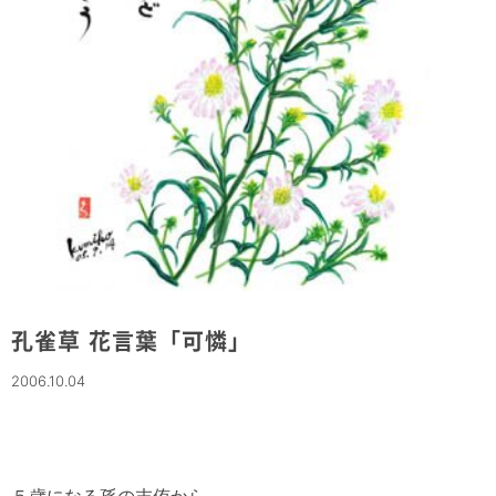
孔雀草 花言葉「可憐」
2006.10.04
５歳になる孫の末侑から
