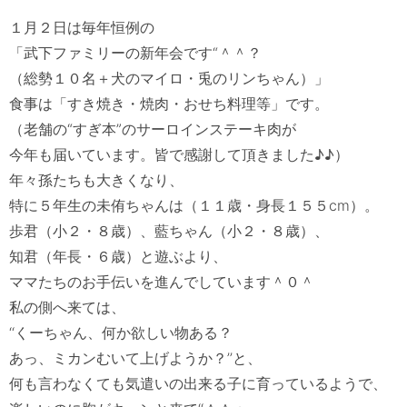
１月２日は毎年恒例の

「武下ファミリーの新年会です“＾＾？

（総勢１０名＋犬のマイロ・兎のリンちゃん）」

食事は「すき焼き・焼肉・おせち料理等」です。

（老舗の“すぎ本”のサーロインステーキ肉が

今年も届いています。皆で感謝して頂きました♪♪）

年々孫たちも大きくなり、

特に５年生の未侑ちゃんは（１１歳・身長１５５cm）。

歩君（小２・８歳）、藍ちゃん（小２・８歳）、

知君（年長・６歳）と遊ぶより、

ママたちのお手伝いを進んでしています＾０＾

私の側へ来ては、

‘‘くーちゃん、何か欲しい物ある？

あっ、ミカンむいて上げようか？’’と、

何も言わなくても気遣いの出来る子に育っているようで、
