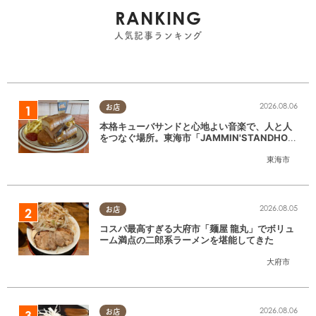
RANKING
人気記事ランキング
2026.08.06
お店
本格キューバサンドと心地よい音楽で、人と人
をつなぐ場所。東海市「JAMMIN'STANDHOU
SE」に行ってみた
東海市
2026.08.05
お店
コスパ最高すぎる大府市「麺屋 龍丸」でボリュ
ーム満点の二郎系ラーメンを堪能してきた
大府市
2026.08.06
お店