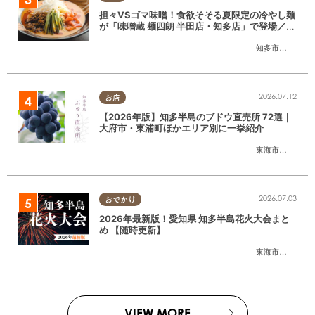
担々VSゴマ味噌！食欲そそる夏限定の冷やし麺
が「味噌蔵 麺四朗 半田店・知多店」で登場／ち
たまる広告
知多市
,
半田市
2026.07.12
お店
【2026年版】知多半島のブドウ直売所 72選｜
大府市・東浦町ほかエリア別に一挙紹介
東海市
,
大府市
,
東
2026.07.03
おでかけ
2026年最新版！愛知県 知多半島花火大会まと
め 【随時更新】
東海市
,
大府市
,
知
VIEW MORE