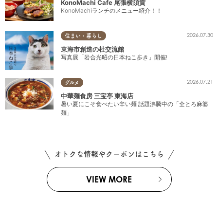
KonoMachi Cafe 尾張横須賀
KonoMachiランチのメニュー紹介！！
2026.07.30
住まい・暮らし
東海市創造の杜交流館
写真展「岩合光昭の日本ねこ歩き」開催!
2026.07.21
グルメ
中華麺食房 三宝亭 東海店
暑い夏にこそ食べたい辛い麺 話題沸騰中の「全とろ麻婆
麺」
オトクな情報やクーポンはこちら
VIEW MORE