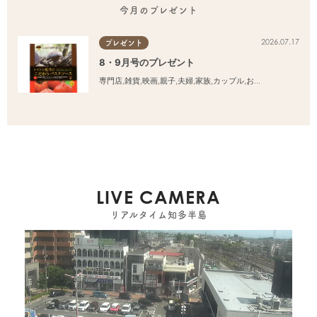
今月のプレゼント
2026.07.17
プレゼント
8・9月号のプレゼント
専門店
,
雑貨
,
映画
,
親子
,
夫婦
,
家族
,
カップル
,
おひとりさま
,
友人
LIVE CAMERA
リアルタイム知多半島