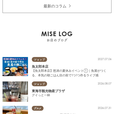
最新のコラム
MISE LOG
お店のブログ
2027.07.06
ショップ
魚太郎本店
【魚太郎本店】怒涛の夏休みイベント①｜魚屋がつく
る、本気の朝ごはん目の前で1つ1つ作るライブ感
2026.08.07
ショップ
東海市観光物産プラザ
グイっと一杯
2026.07.31
グルメ