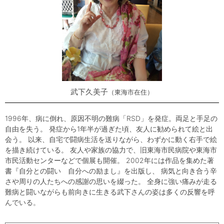
武下久美子
東海市在住
1996年、病に倒れ、原因不明の難病「RSD」を発症。両足と手足の
自由を失う。 発症から1年半が過ぎた頃、友人に勧められて絵と出
会う。 以来、自宅で闘病生活を送りながら、わずかに動く右手で絵
を描き続けている。 友人や家族の協力で、旧東海市民病院や東海市
市民活動センターなどで個展も開催。 2002年には作品を集めた著
書『自分との闘い 自分への励まし』を出版し、 病気と向き合う辛
さや周りの人たちへの感謝の思いを綴った。 全身に強い痛みが走る
難病と闘いながらも前向きに生きる武下さんの姿は多くの反響を呼
んでいる。