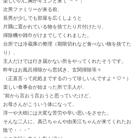
楽しいのに胸がキュンと来て‘‘＾＾；

次男ファミリーが来る前、

長男が少しでも部屋を広くしようと

片隅に置かれている物を捨てたり片付けたり、

掃除機や雑巾がけまでしてくれました。

台所では冷蔵庫の整理（期限切れなど食べない物を捨てた
り）、

主人だけでは行き届かない所をやってくれたそうです。

昨年はお風呂掃除から窓拭き、玄関掃除等々

（正直言って此処までするのって珍しいんですよ＾♡＾）

楽しい食事会が始まった所で主人が、

‘‘前から言おう言おうと思っていたけど、

お母さんがこういう体になって、

淳一や大樹には大変な苦労や辛い思いをさせた。

そんな二人に、真己ちゃんや由美江ちゃんが来てくれたお
陰で・・・’’
