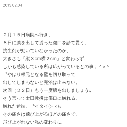
2013.02.04
２月１５日病院へ行き、

８日に膿を出して貰った傷口を診て貰う。

抗生剤が効いていなかったのか、

大きさも「縦３cm横２cm」と変わらず、

しかも感染している所は広がっているとの事；＾×＾

〝やはり根元となる壁を切り取って

出してしまわないと完治は出来ない。

次回（２２日）もう一度膿を出しましょう〟

そう言って太田教授は傷口に触れる。

触れた途端、〝イタイ(>_<)〟

その痛さは飛び上がるほどの痛さで、

飛び上がれない私の変わりに
