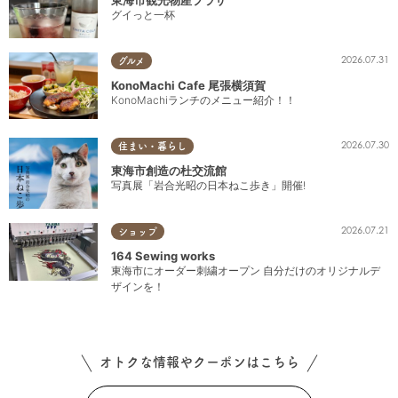
東海市観光物産プラザ
グイっと一杯
2026.07.31
グルメ
KonoMachi Cafe 尾張横須賀
KonoMachiランチのメニュー紹介！！
2026.07.30
住まい・暮らし
東海市創造の杜交流館
写真展「岩合光昭の日本ねこ歩き」開催!
2026.07.21
ショップ
164 Sewing works
東海市にオーダー刺繍オープン 自分だけのオリジナルデ
ザインを！
オトクな情報やクーポンはこちら