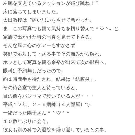
左腕を支えているクッションが飛び跳ね！？

床に落ちてしまいました。

太田教授は〝痛い思いをさせて悪かった。

ま、この写真でも観て気持ちを切り替えて＾♡＾〟と、

家族で出かけた時の写真を見せて下さる。

そんな風に心のケアーもすかさず

笑顔で応対して下さる事でその痛みから解れ、

ホッとして写真を観る余裕が出来て次の眼科へ。

眼科は予約無しだったので、

約１時間半も待たされ、結果は「結膜炎」。

その待合室で主人と待っていると、

目の前をパジャマで歩いている人が・・・　

平成１２年、２－６病棟（４人部屋）で

一緒だった陽子さん＊＾♡＾＊

１０数年ぶりに会う。

彼女も別の科で入退院を繰り返しているとの事。
