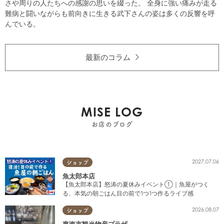
さや周りの人たちへの感謝の思いを綴った。 全身に強い痛みが走る
難病と闘いながらも前向きに生きる武下さんの姿は多くの反響を呼
んでいる。
最新のコラム
MISE LOG
お店のブログ
2027.07.06
ショップ
魚太郎本店
【魚太郎本店】怒涛の夏休みイベント①｜魚屋がつく
る、本気の朝ごはん目の前で1つ1つ作るライブ感
2026.08.07
ショップ