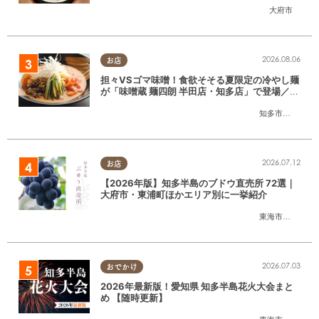
大府市
2026.08.06
お店
担々VSゴマ味噌！食欲そそる夏限定の冷やし麺
が「味噌蔵 麺四朗 半田店・知多店」で登場／ち
たまる広告
知多市
,
半田市
2026.07.12
お店
【2026年版】知多半島のブドウ直売所 72選｜
大府市・東浦町ほかエリア別に一挙紹介
東海市
,
大府市
,
東
2026.07.03
おでかけ
2026年最新版！愛知県 知多半島花火大会まと
め 【随時更新】