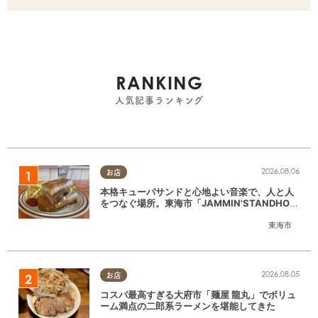
RANKING
人気記事ランキング
2026.08.06
お店
本格キューバサンドと心地よい音楽で、人と人
をつなぐ場所。東海市「JAMMIN'STANDHOU
SE」に行ってみた
東海市
2026.08.05
お店
コスパ最高すぎる大府市「麺屋 龍丸」でボリュ
ーム満点の二郎系ラーメンを堪能してきた