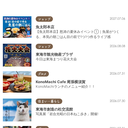
2027.07.06
ショップ
魚太郎本店
【魚太郎本店】怒涛の夏休みイベント①｜魚屋がつく
る、本気の朝ごはん目の前で1つ1つ作るライブ感
2026.08.08
ショップ
東海市観光物産プラザ
今日は東海まつり花火大会
2026.07.31
グルメ
KonoMachi Cafe 尾張横須賀
KonoMachiランチのメニュー紹介！！
2026.07.30
住まい・暮らし
東海市創造の杜交流館
写真展「岩合光昭の日本ねこ歩き」開催!