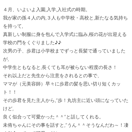
４月、いよいよ入園,入学,入社式の時期。

我が家の孫４人の内,３人も中学校・高校と,新たなる気持ち
を持って,

真新しい制服に身を包んで入学式に臨み,桜の花が出迎える
学校の門をくぐりました♪♪

次男の子、歩君は小学校までずっと長髪で通っていました
が,

中学生ともなると,長くても耳が被らない程度の長さ！

それ以上だと先生から注意をされるとの事で、

ママが（元美容師）早々に歩君の髪を思い切り短くカッ
ト！！

その歩君を見た主人から,“歩！丸坊主に近い頭になっていた
けど,

良く似合って可愛かった＾＾”と話してくれる。

未侑ちゃんにその事を話すと,“うん＾＾そうなんだわ～！凄