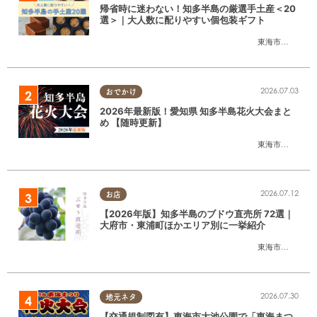
帰省時に迷わない！知多半島の厳選手土産＜20
選＞｜大人数に配りやすい個包装ギフト
東海市
,
大府市
,
知
2026.07.03
おでかけ
2026年最新版！愛知県 知多半島花火大会まと
め 【随時更新】
東海市
,
大府市
,
知
2026.07.12
お店
【2026年版】知多半島のブドウ直売所 72選｜
大府市・東浦町ほかエリア別に一挙紹介
東海市
,
大府市
,
東
2026.07.30
地元ネタ
【交通規制図有】東海市大池公園で「東海まつ