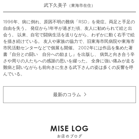
武下久美子
東海市在住
1996年、病に倒れ、原因不明の難病「RSD」を発症。両足と手足の
自由を失う。 発症から1年半が過ぎた頃、友人に勧められて絵と出
会う。 以来、自宅で闘病生活を送りながら、わずかに動く右手で絵
を描き続けている。 友人や家族の協力で、旧東海市民病院や東海市
市民活動センターなどで個展も開催。 2002年には作品を集めた著
書『自分との闘い 自分への励まし』を出版し、 病気と向き合う辛
さや周りの人たちへの感謝の思いを綴った。 全身に強い痛みが走る
難病と闘いながらも前向きに生きる武下さんの姿は多くの反響を呼
んでいる。
最新のコラム
MISE LOG
お店のブログ