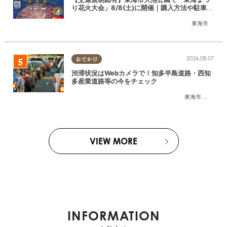
り花火大会」8/8(土)に開催｜購入方法や駐車場
情報は？
東海市
2026.08.07
おでかけ
渋滞状況はWebカメラで！知多半島道路・西知
多産業道路等の今をチェック
東海市
,
大府市
,
知
VIEW MORE
INFORMATION