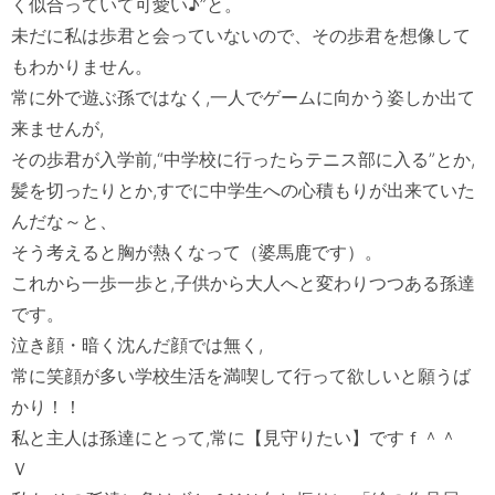
く似合っていて可愛い♪”と。

未だに私は歩君と会っていないので、その歩君を想像して
もわかりません。

常に外で遊ぶ孫ではなく,一人でゲームに向かう姿しか出て
来ませんが,

その歩君が入学前,“中学校に行ったらテニス部に入る”とか,

髪を切ったりとか,すでに中学生への心積もりが出来ていた
んだな～と、

そう考えると胸が熱くなって（婆馬鹿です）。

これから一歩一歩と,子供から大人へと変わりつつある孫達
です。

泣き顔・暗く沈んだ顔では無く,

常に笑顔が多い学校生活を満喫して行って欲しいと願うば
かり！！

私と主人は孫達にとって,常に【見守りたい】ですｆ＾＾
Ｖ　
