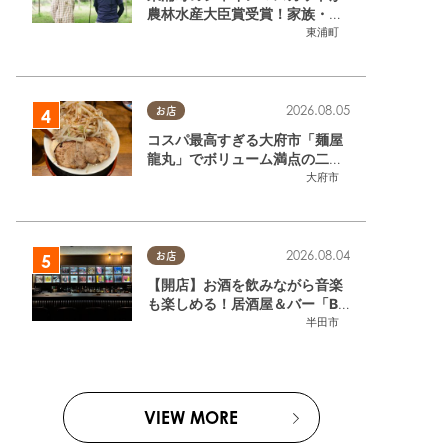
農林水産大臣賞受賞！家族・仲
間と歩んだ「水野農園」ブドウ
東浦町
づくりの軌跡
2026.08.05
お店
コスパ最高すぎる大府市「麺屋
龍丸」でボリューム満点の二郎
系ラーメンを堪能してきた
大府市
2026.08.04
お店
【開店】お酒を飲みながら音楽
も楽しめる！居酒屋＆バー「BL
OOMY (ブルーミー)」が7/3
半田市
(金)半田市でオープン
VIEW MORE