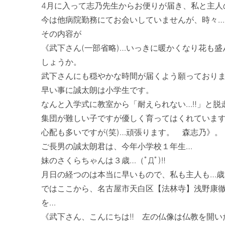
4月に入って志乃先生からお便りが届き、私と主人の顔に
今は他病院勤務にてお会いしていませんが、時々…
その内容が

《武下さん(一部省略)…いっきに暖かくなり花も
しょうか。

武下さんにも穏やかな時間が届くよう願っておりま
早い事に誠太朗は小学生です。

なんと入学式に教室から「耐えられない…‼」と脱走しま
集団が難しい子ですが優しく育ってはくれています
心配も多いですが(笑)…頑張ります。　森志乃》。　
ご長男の誠太朗君は、今年小学校１年生…

妹のさくらちゃんは３歳…（ﾟДﾟ)‼　　

月日の経つのは本当に早いもので、私も主人も…歳を
ではここから、名古屋市天白区【法林寺】浅野康徹
を…

《武下さん、こんにちは‼　左の仏像は仏教を開い