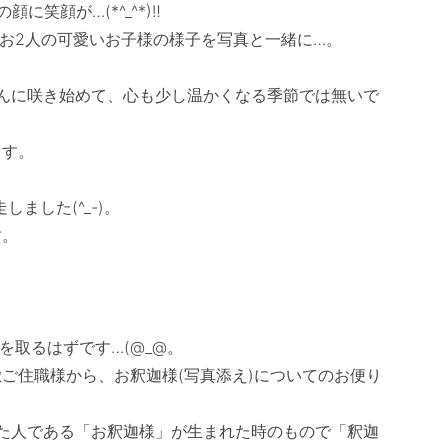
笑顔が…(*^_^*)‼　

お2人の可愛いお子様の様子を写真と一緒に…。

盛んに咲き始めて、心も少し温かくなる季節では無いで
す。

した(^_-)。

。

　

取るはずです…(@_@。

ご住職様から、お釈迦様(写真添え)についてのお便り
た人である「お釈迦様」が生まれた時のもので「釈迦