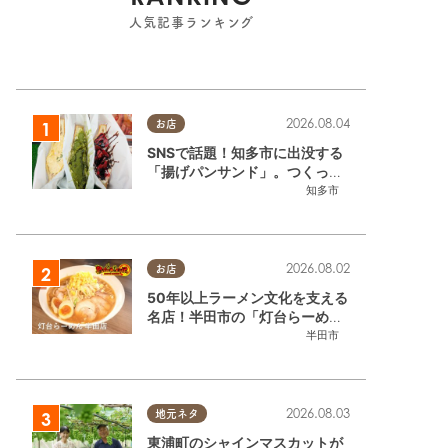
人気記事ランキング
2026.08.04
お店
SNSで話題！知多市に出没する
「揚げパンサンド」。つくって
いるのはお祭りお兄さん!?【ち
知多市
たまる調査隊#55】
2026.08.02
お店
50年以上ラーメン文化を支える
名店！半田市の「灯台らーめん
半田店」へ【熱血ラーメン伝 8
半田市
月放送】
2026.08.03
地元ネタ
東浦町のシャインマスカットが