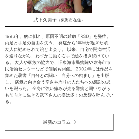
武下久美子
東海市在住
1996年、病に倒れ、原因不明の難病「RSD」を発症。
両足と手足の自由を失う。 発症から1年半が過ぎた頃、
友人に勧められて絵と出会う。 以来、自宅で闘病生活
を送りながら、わずかに動く右手で絵を描き続けてい
る。 友人や家族の協力で、旧東海市民病院や東海市市
民活動センターなどで個展も開催。 2002年には作品を
集めた著書『自分との闘い 自分への励まし』を出版
し、 病気と向き合う辛さや周りの人たちへの感謝の思
いを綴った。 全身に強い痛みが走る難病と闘いながら
も前向きに生きる武下さんの姿は多くの反響を呼んでい
る。
最新のコラム