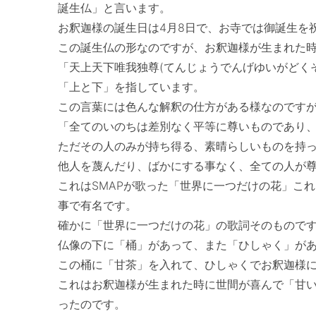
誕生仏」と言います。

お釈迦様の誕生日は4月8日で、お寺では御誕生を
この誕生仏の形なのですが、お釈迦様が生まれた時
「天上天下唯我独尊(てんじょうでんげゆいがどくそ
「上と下」を指しています。

この言葉には色んな解釈の仕方がある様なのですが
「全てのいのちは差別なく平等に尊いものであり、
ただその人のみが持ち得る、素晴らしいものを持っ
他人を蔑んだり、ばかにする事なく、全ての人が尊
これはSMAPが歌った「世界に一つだけの花」こ
事で有名です。

確かに「世界に一つだけの花」の歌詞そのものですよね(
仏像の下に「桶」があって、また「ひしゃく」があ
この桶に「甘茶」を入れて、ひしゃくでお釈迦様に
これはお釈迦様が生まれた時に世間が喜んで「甘
ったのです。
