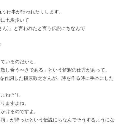
祝う行事が行われたりします。

に七歩歩いて

ん)」と言われたと言う伝説にちなんで





ているのだから、

敬し合うべきである」という解釈の仕方があって、

れを作詞した槇原敬之さんが、詩を作る時に手本にした
^.^)。

りますよね。

かけるのですよ。

い雨」が降ったという伝説にちなんでそうするようにな