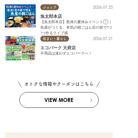
2026.07.25
ショップ
魚太郎本店
【魚太郎本店】怒涛の夏休みイベント①｜
魚屋がつくる、本気の朝ごはん目の前で1つ
1つ作るライブ感
2026.07.21
住まい・暮らし
エコパーク 大府店
不用品は迷わずエコパークへ！
オトクな情報やクーポンはこちら
VIEW MORE