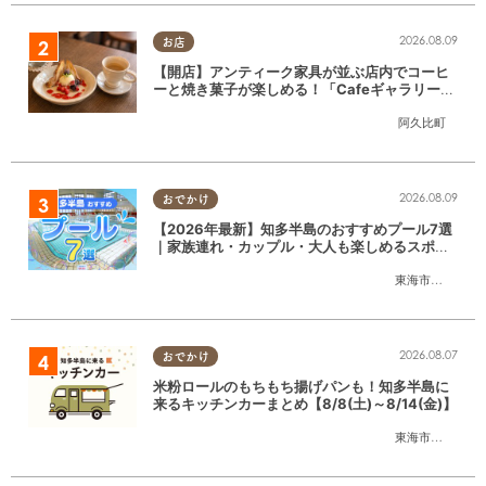
2026.08.09
お店
【開店】アンティーク家具が並ぶ店内でコーヒ
ーと焼き菓子が楽しめる！「CafeギャラリーA
gui」が6/1(月)阿久比町でリニューアルオープ
阿久比町
ン
2026.08.09
おでかけ
【2026年最新】知多半島のおすすめプール7選
｜家族連れ・カップル・大人も楽しめるスポッ
ト徹底ガイド
東海市
,
大府市
,
知
2026.08.07
おでかけ
米粉ロールのもちもち揚げパンも！知多半島に
来るキッチンカーまとめ【8/8(土)～8/14(金)】
東海市
,
大府市
,
知