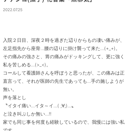
2022.07.25
入院２日目、深夜２時を過ぎた辺りからもの凄い痛みが、
左足指先から座骨…腰の辺りに掛け襲って来た…(+_+)。

その痛みの強さと、胃の痛みがドッキングして、更に強く
私を苦しめる…(>_<)。

コールして看護師さんを呼ぼうと思ったが、この痛みは正
直言って、それが医師の先生であっても…手の施しようが
無い。

声を落とし

〝イタイ痛い…イタ～イ…( ;∀;)…〟

と泣き叫ぶしか無い…‼　

家でも同じ事を何度も経験しているので、我慢には強い私
です…。
