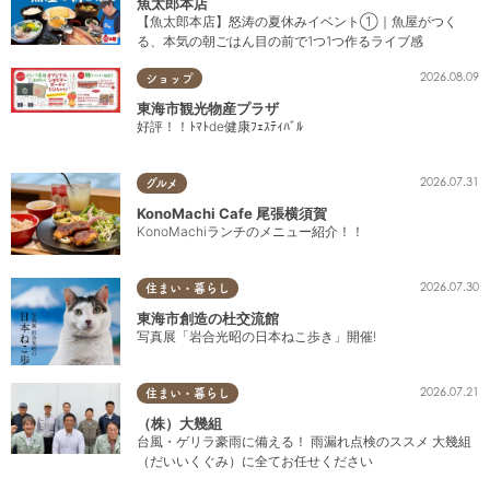
魚太郎本店
【魚太郎本店】怒涛の夏休みイベント①｜魚屋がつく
る、本気の朝ごはん目の前で1つ1つ作るライブ感
2026.08.09
ショップ
東海市観光物産プラザ
好評！！ﾄﾏﾄde健康ﾌｪｽﾃｨﾊﾞﾙ
2026.07.31
グルメ
KonoMachi Cafe 尾張横須賀
KonoMachiランチのメニュー紹介！！
2026.07.30
住まい・暮らし
東海市創造の杜交流館
写真展「岩合光昭の日本ねこ歩き」開催!
2026.07.21
住まい・暮らし
（株）大幾組
台風・ゲリラ豪雨に備える！ 雨漏れ点検のススメ 大幾組
（だいいくぐみ）に全てお任せください