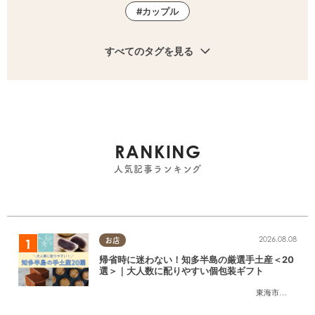
カップル
すべてのタグを見る
RANKING
人気記事ランキング
2026.08.08
お店
帰省時に迷わない！知多半島の厳選手土産＜20
選＞｜大人数に配りやすい個包装ギフト
東海市
,
大府市
,
知