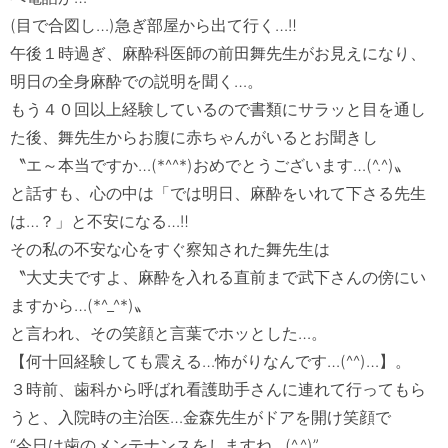
(目で合図し…)急ぎ部屋から出て行く…‼　

午後１時過ぎ、麻酔科医師の前田舞先生がお見えになり、
明日の全身麻酔での説明を聞く…。

もう４０回以上経験しているので書類にサラッと目を通し
た後、舞先生からお腹に赤ちゃんがいるとお聞きし

〝エ～本当ですか…(*^^*)おめでとうございます…(^.^)〟

と話すも、心の中は「では明日、麻酔をいれて下さる先生
は…？」と不安になる…‼　

その私の不安な心をすぐ察知された舞先生は

〝大丈夫ですよ、麻酔を入れる直前まで武下さんの傍にい
ますから…(*^_^*)〟

と言われ、その笑顔と言葉でホッとした…。

【何十回経験しても震える…怖がりなんです…(^^)…】。

３時前、歯科から呼ばれ看護助手さんに連れて行ってもら
うと、入院時の主治医…金森先生がドアを開け笑顔で

“今日は歯のメンテナンスをしますね…(^.^)”。
