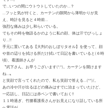
で…いつの間にウトウトしていたのか…？

…フッと気が付くと、カーテンの隙間から薄明かりが見
え、時計を見ると４時前…

強烈な痛みは少し和らいでいる。

でもその時を物語るかのように私の顔、体は汗でびっしょ
り…‼　

手元に置いてある【大判のおしぼりタオル】を使って、顔
や首の辺りを拭ける所だけ拭いて日記を書いていると(６時
頃)、看護師さんが

〝武下さん、お早うございます(^.^)。カーテンを開けます
ね…〟

と笑顔で言ってくれたので、私も笑顔で答える…(^^)/。

あの冷や汗が出るほどの痛みはすでに治まっていたけど、
一応話し、日記には赤ペンで書いておく‼　

１１時過ぎ、竹腰看護長さんがお見えになり話している所
へ電話が…
