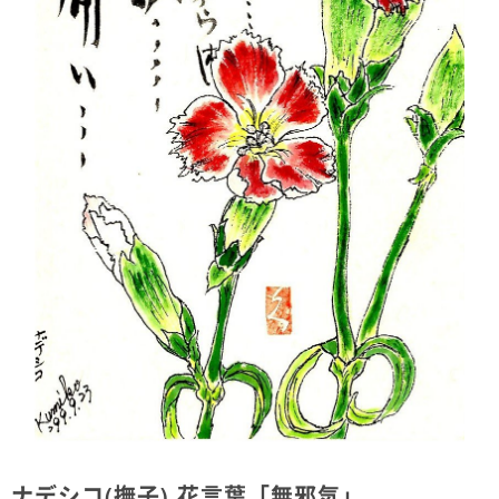
ナデシコ(撫子) 花言葉「無邪気」