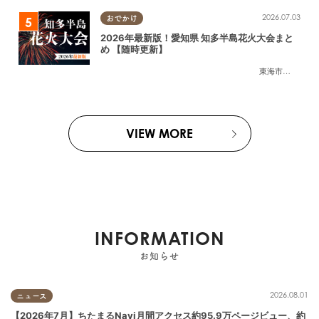
2026.07.03
おでかけ
2026年最新版！愛知県 知多半島花火大会まと
め 【随時更新】
東海市
,
大府市
,
知
VIEW MORE
INFORMATION
お知らせ
2026.08.01
ニュース
【2026年7月】ちたまるNavi月間アクセス約95.9万ページビュー、約