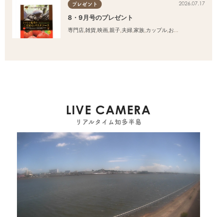
2026.07.17
プレゼント
8・9月号のプレゼント
専門店
,
雑貨
,
映画
,
親子
,
夫婦
,
家族
,
カップル
,
おひとりさま
,
友人
LIVE CAMERA
リアルタイム知多半島