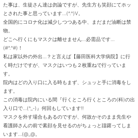
た事は、生徒さん達は勿論ですが、先生方も笑顔にてホッ
とされた事と思っています…(^.^)Ⅴ。

全国的にコロナ化は減少しつつある中、まだまだ油断は禁
物。

どこへ行くにもマスクは離せません…必需品です…
(#^.^#)！　

私は家以外の外出…？と言えば【藤田医科大学病院】に行
く時だけですが、マスクはいつも２枚重ねで行っていま
す。

院内はどの入り口に入る時もまず、シュッと手に消毒をし
ます。

この消毒は院内にいる間『行くところ行くところの(科)の出
入り口で…(^_-)』何回もしています‼　

マスクを外す場合もあるのですが、何故かそのまま先生や
看護師さんの前で素顔を見せるのがちょっと躊躇ってしま
います…(@_@。
