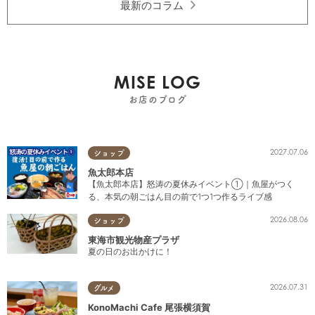
最新のコラム
MISE LOG
お店のブログ
2027.07.06
ショップ
魚太郎本店
【魚太郎本店】怒涛の夏休みイベント①｜魚屋がつく
る、本気の朝ごはん目の前で1つ1つ作るライブ感
2026.08.06
ショップ
東海市観光物産プラザ
夏の日のお出かけに！
2026.07.31
グルメ
KonoMachi Cafe 尾張横須賀