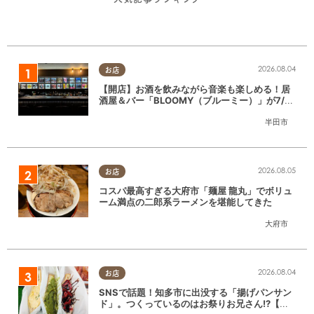
2026.08.04
お店
【開店】お酒を飲みながら音楽も楽しめる！居
酒屋＆バー「BLOOMY（ブルーミー）」が7/3
(金)半田市でオープン
半田市
2026.08.05
お店
コスパ最高すぎる大府市「麺屋 龍丸」でボリュ
ーム満点の二郎系ラーメンを堪能してきた
大府市
2026.08.04
お店
SNSで話題！知多市に出没する「揚げパンサン
ド」。つくっているのはお祭りお兄さん!?【ち