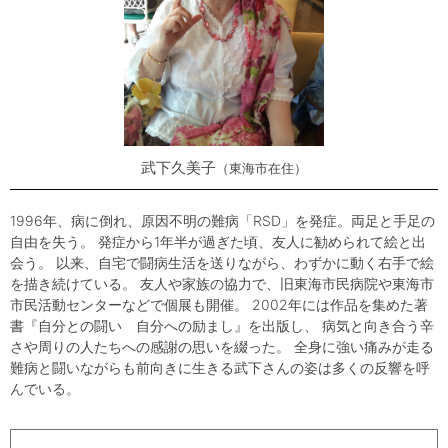
武下久美子
東海市在住
1996年、病に倒れ、原因不明の難病「RSD」を発症。両足と手足の
自由を失う。 発症から1年半が過ぎた頃、友人に勧められて絵と出
会う。 以来、自宅で闘病生活を送りながら、わずかに動く右手で絵
を描き続けている。 友人や家族の協力で、旧東海市民病院や東海市
市民活動センターなどで個展も開催。 2002年には作品を集めた著
書『自分との闘い 自分への励まし』を出版し、 病気と向き合う辛
さや周りの人たちへの感謝の思いを綴った。 全身に強い痛みが走る
難病と闘いながらも前向きに生きる武下さんの姿は多くの反響を呼
んでいる。