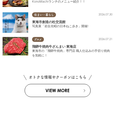
KonoMachiランチのメニュー紹介！！
2026.07.30
住まい・暮らし
東海市創造の杜交流館
写真展「岩合光昭の日本ねこ歩き」開催!
2026.07.21
グルメ
飛騨牛焼肉牛ざんまい 東海店
東海市の「飛騨牛焼肉」専門店 職人仕込みの手切り焼肉
を気軽に！
オトクな情報やクーポンはこちら
VIEW MORE