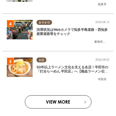
たまる調査隊#55】
知多市
2025.08.15
おでかけ
渋滞状況はWebカメラで知多半島道路・西知多
産業道路等をチェック
東海市
,
大府市
,
知
2026.08.02
お店
50年以上ラーメン文化を支える名店！半田市の
「灯台らーめん 半田店」へ【熱血ラーメン伝 8
月放送】
半田市
VIEW MORE