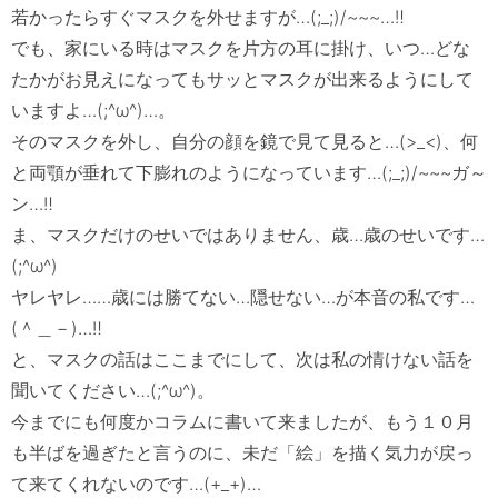
若かったらすぐマスクを外せますが…(;_;)/~~~…‼　

でも、家にいる時はマスクを片方の耳に掛け、いつ…どな
たかがお見えになってもサッとマスクが出来るようにして
いますよ…(;^ω^)…。

そのマスクを外し、自分の顔を鏡で見て見ると…(>_<)、何
と両顎が垂れて下膨れのようになっています…(;_;)/~~~ガ～
ン…‼　

ま、マスクだけのせいではありません、歳…歳のせいです…
(;^ω^)

ヤレヤレ……歳には勝てない…隠せない…が本音の私です…
(＾＿－)…‼　

と、マスクの話はここまでにして、次は私の情けない話を
聞いてください…(;^ω^)。

今までにも何度かコラムに書いて来ましたが、もう１０月
も半ばを過ぎたと言うのに、未だ「絵」を描く気力が戻っ
て来てくれないのです…(+_+)…
