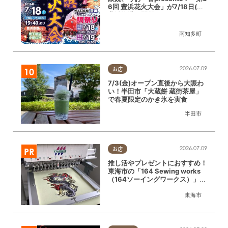
6回 豊浜花火大会」が7/18日(土)
豊浜漁港で開催
南知多町
2026.07.09
お店
7/3(金)オープン直後から大賑わ
い！半田市「大蔵餅 蔵街茶屋」
で春夏限定のかき氷を実食
半田市
2026.07.09
お店
推し活やプレゼントにおすすめ！
東海市の「164 Sewing works
（164ソーイングワークス）」で
オリジナル刺繍ができる新サービ
ス開始／ちたまる広告
東海市