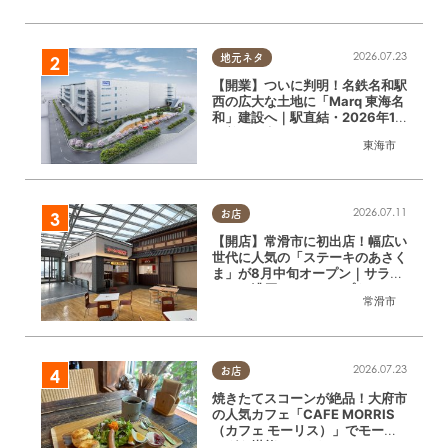
2026.07.23
地元ネタ
【開業】ついに判明！名鉄名和駅
西の広大な土地に「Marq 東海名
和」建設へ｜駅直結・2026年12
月着工予定
東海市
2026.07.11
お店
【開店】常滑市に初出店！幅広い
世代に人気の「ステーキのあさく
ま」が8月中旬オープン｜サラダ
バーや濃厚コーンスープも
常滑市
2026.07.23
お店
焼きたてスコーンが絶品！大府市
の人気カフェ「CAFE MORRIS
（カフェ モーリス）」でモーニ
ングを堪能してきた