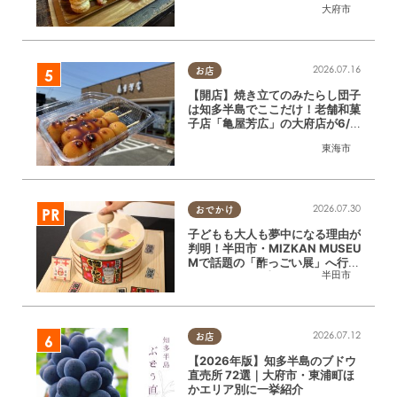
大府市
2026.07.16
お店
【開店】焼き立てのみたらし団子
は知多半島でここだけ！老舗和菓
子店「亀屋芳広」の大府店が6/1
(月)リニューアル
東海市
2026.07.30
おでかけ
子どもも大人も夢中になる理由が
判明！半田市・MIZKAN MUSEU
Mで話題の「酢っごい展」へ行っ
半田市
てみた｜7/25(土)～8/30(日)／
ちたまる広告
2026.07.12
お店
【2026年版】知多半島のブドウ
直売所 72選｜大府市・東浦町ほ
かエリア別に一挙紹介