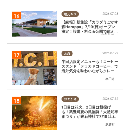
2026.07.03
地元ネタ
【続報】新施設「カラダうごかす
森Harappa」7/19(日)オープン
決定！設備・料金＆公園で使える
大府市
,
東浦町
レンタルアイテムも登場
2026.07.22
お店
半田店限定メニューも！コーヒー
スタンド「テラカドコーヒー」で
海外気分を味わいながらクレープ
を堪能してきた
半田市
2026.07.12
おでかけ
1日目は花火、2日目は餅投げ
も！武豊町夏の風物詩「大足蛇車
まつり」が豊石神社で7/18(土)・
19(日)開催
武豊町