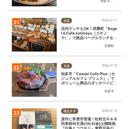
知多市
,
半田市
2026.07.11
お店
店内ランチもOK！武豊町「Bage
l＆Cafe kotinoya（コチノ
ヤ）」で絶品ベーグルランチを味
わってきた
武豊町
2026.07.12
お店
知多市「Casual Cafe Plus（カ
ジュアルカフェ プリュス）」で
ボリューム満点のダッチベイビー
ランチを堪能！
知多市
2026.07.15
地元ネタ
原作に常滑市登場！松村北斗＆今
田美桜W主演の9/4(金)公開映画
『白鳥とコウモリ』東野圭吾の原