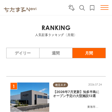
RANKING
人気記事ランキング（月間）
デイリー
週間
月間
2026.07.24
地元ネタ
【2026年7月更新】知多半島に
オープン予定の大型施設13選
東海市
,
大府市
,
知多