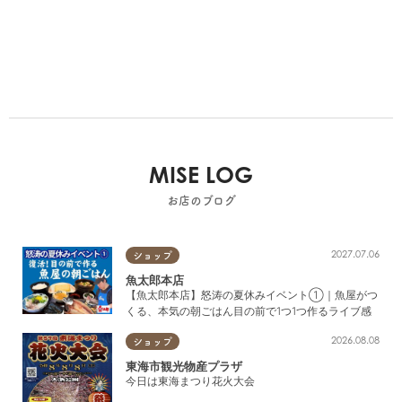
MISE LOG
お店のブログ
2027.07.06
ショップ
魚太郎本店
【魚太郎本店】怒涛の夏休みイベント①｜魚屋がつ
くる、本気の朝ごはん目の前で1つ1つ作るライブ感
2026.08.08
ショップ
東海市観光物産プラザ
今日は東海まつり花火大会