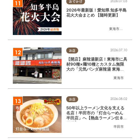
2026.07.03
おでかけ
2026年最新版！愛知県 知多半島
花火大会まとめ 【随時更新】
東海市
,
大府市
,
知多
2026.07.10
お店
【開店】麻辣湯新店！東海市に具
材90種×麺10種とカスタム無限
大の「元気パンダ麻辣湯 東海本
店」が6/12(金)オープン
東海市
2026.08.02
お店
50年以上ラーメン文化を支える
名店！半田市の「灯台らーめん
半田店」へ【熱血ラーメン伝 8月
放送】
半田市