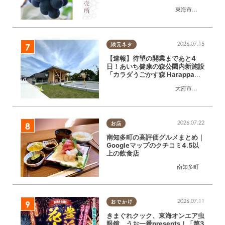
東海市
,
大府市
,
東浦
2026.07.15
地元ネタ
【速報】待望の開業まであと4
日！あいち健康の森公園内新施設
「カラダうごかす森 Harappa」
を一足先に調査
大府市
,
東浦町
2026.07.22
お店
南知多町の高評価グルメまとめ｜
Googleマップのクチコミ4.5以
上の飲食店
南知多町
2026.07.11
おでかけ
きまぐれクック、東海オンエア虫
眼鏡、うお一番presents！「第3