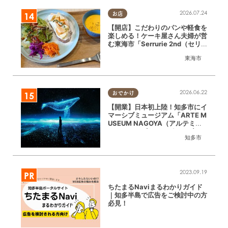
2026.07.24
お店
【開店】こだわりのパンや軽食を
楽しめる！ケーキ屋さん夫婦が営
む東海市「Serrurie 2nd（セリ
ュリエ セカンド）」6/29(月)テ
東海市
ストオープン
2026.06.22
おでかけ
【開業】日本初上陸！知多市にイ
マーシブミュージアム「ARTE M
USEUM NAGOYA（アルテミュ
ージアムナゴヤ）」が2026年11
知多市
月下旬にオープン
2023.09.19
ちたまるNaviまるわかりガイド
｜知多半島で広告をご検討中の方
必見！