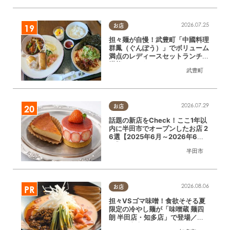
2026.07.25
お店
担々麺が自慢！武豊町「中國料理
群鳳（ぐんぽう）」でボリューム
満点のレディースセットランチを
堪能してきた
武豊町
2026.07.29
お店
話題の新店をCheck！ここ1年以
内に半田市でオープンしたお店 2
6選【2025年6月～2026年6
月】
半田市
2026.08.06
お店
担々VSゴマ味噌！食欲そそる夏
限定の冷やし麺が「味噌蔵 麺四
朗 半田店・知多店」で登場／ち
たまる広告