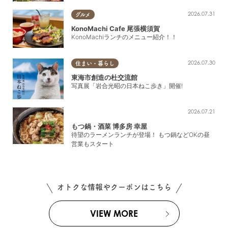
2026.07.31
グルメ
KonoMachi Cafe 尾張横須賀
KonoMachiランチのメニュー紹介！！
2026.07.30
住まい・暮らし
東海市創造の杜交流館
写真展「岩合光昭の日本ねこ歩き」開催!
2026.07.21
もつ鍋・酒菜 博多房 幸屋
待望のラーメンランチが登場！ もつ鍋などOKの昼
営業もスタート
オトクな情報やクーポンはこちら
VIEW MORE