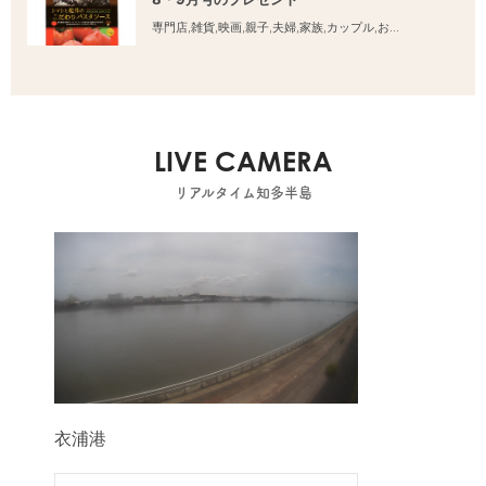
専門店
,
雑貨
,
映画
,
親子
,
夫婦
,
家族
,
カップル
,
おひとりさま
,
友人
LIVE CAMERA
リアルタイム知多半島
衣浦港