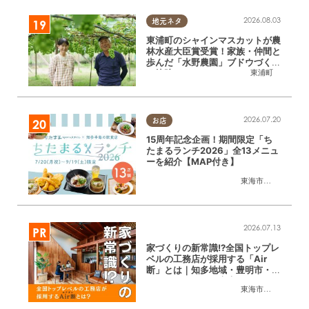
2026.08.03
地元ネタ
東浦町のシャインマスカットが農
林水産大臣賞受賞！家族・仲間と
歩んだ「水野農園」ブドウづくり
東浦町
の軌跡
2026.07.20
お店
15周年記念企画！期間限定「ち
たまるランチ2026」全13メニュ
ーを紹介【MAP付き】
東海市
,
大府市
,
知多
2026.07.13
家づくりの新常識!?全国トップレ
ベルの工務店が採用する「Air
断」とは｜知多地域・豊明市・緑
区ほか／ちたまる広告
東海市
,
大府市
,
知多