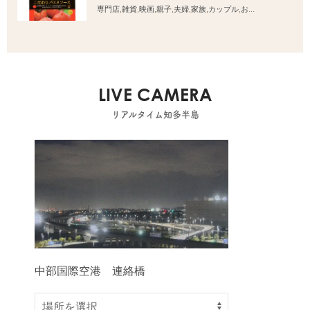
専門店
,
雑貨
,
映画
,
親子
,
夫婦
,
家族
,
カップル
,
おひとりさま
,
友人
LIVE CAMERA
リアルタイム知多半島
中部国際空港 連絡橋