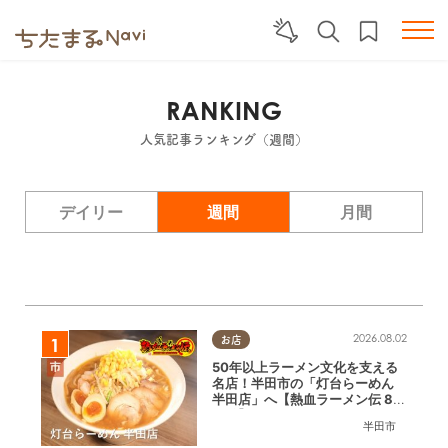
RANKING
人気記事ランキング（週間）
デイリー
週間
月間
2026.08.02
お店
50年以上ラーメン文化を支える
名店！半田市の「灯台らーめん
半田店」へ【熱血ラーメン伝 8月
放送】
半田市