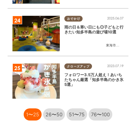
2025.06.07
おでかけ
雨の日＆寒い日にも◎子どもと行
きたい知多半島の遊び場10選
東海市
,
大府市
,
知多
2023.07.19
クローズアップ
フォロワー3.5万人超え！あいち
たちゃん厳選「知多半島のかき氷
5選」
1〜25
26〜50
51〜75
76〜100