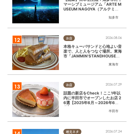
マーシブミュージアム「ARTE M
USEUM NAGOYA（アルテミュ
ージアムナゴヤ）」が2026年11
知多市
月下旬にオープン
2026.08.06
お店
本格キューバサンドと心地よい音
楽で、人と人をつなぐ場所。東海
市「JAMMIN'STANDHOUSE」
に行ってみた
東海市
2026.07.29
お店
話題の新店をCheck！ここ1年以
内に半田市でオープンしたお店 2
6選【2025年6月～2026年6
月】
半田市
2026.07.24
地元ネタ