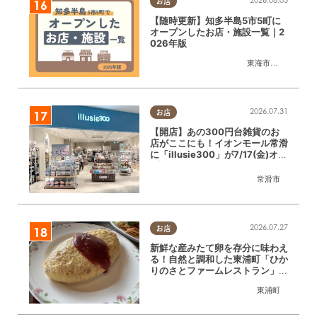
お店
【随時更新】知多半島5市5町に
オープンしたお店・施設一覧｜2
026年版
東海市
,
大府市
,
知多
2026.07.31
お店
【開店】あの300円台雑貨のお
店がここにも！イオンモール常滑
に「illusie300」が7/17(金)オー
プン
常滑市
2026.07.27
お店
新鮮な産みたて卵を存分に味わえ
る！自然と調和した東浦町「ひか
りのさとファームレストラン」に
行ってみた
東浦町