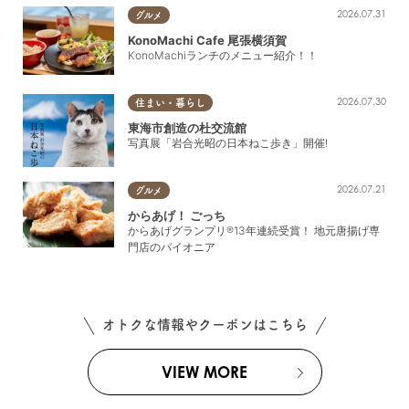
2026.07.31
グルメ
KonoMachi Cafe 尾張横須賀
KonoMachiランチのメニュー紹介！！
2026.07.30
住まい・暮らし
東海市創造の杜交流館
写真展「岩合光昭の日本ねこ歩き」開催!
2026.07.21
グルメ
からあげ！ ごっち
からあげグランプリ®13年連続受賞！ 地元唐揚げ専
門店のパイオニア
オトクな情報やクーポンはこちら
VIEW MORE