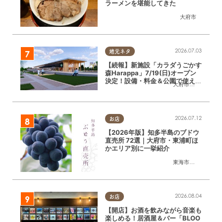
ラーメンを堪能してきた
大府市
2026.07.03
地元ネタ
【続報】新施設「カラダうごかす
森Harappa」7/19(日)オープン
決定！設備・料金＆公園で使える
大府市
,
東浦町
レンタルアイテムも登場
2026.07.12
お店
【2026年版】知多半島のブドウ
直売所 72選｜大府市・東浦町ほ
かエリア別に一挙紹介
東海市
,
大府市
,
東浦
2026.08.04
お店
【開店】お酒を飲みながら音楽も
楽しめる！居酒屋＆バー「BLOO