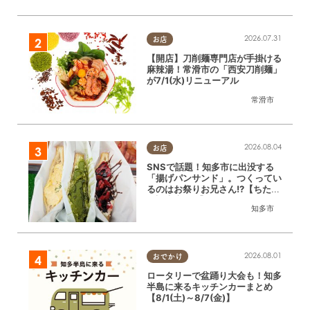
2026.07.31
お店
【開店】刀削麺専門店が手掛ける
麻辣湯！常滑市の「西安刀削麺」
が7/1(水)リニューアル
常滑市
2026.08.04
お店
SNSで話題！知多市に出没する
「揚げパンサンド」。つくってい
るのはお祭りお兄さん!?【ちたま
る調査隊#55】
知多市
2026.08.01
おでかけ
ロータリーで盆踊り大会も！知多
半島に来るキッチンカーまとめ
【8/1(土)～8/7(金)】