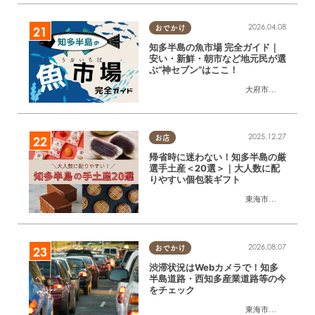
2026.04.08
おでかけ
知多半島の魚市場 完全ガイド｜
安い・新鮮・朝市など地元民が選
ぶ“神セブン”はここ！
大府市
,
半田市
,
常滑
2025.12.27
お店
帰省時に迷わない！知多半島の厳
選手土産＜20選＞｜大人数に配
りやすい個包装ギフト
東海市
,
大府市
,
知多
2026.08.07
おでかけ
渋滞状況はWebカメラで！知多
半島道路・西知多産業道路等の今
をチェック
東海市
,
大府市
,
知多