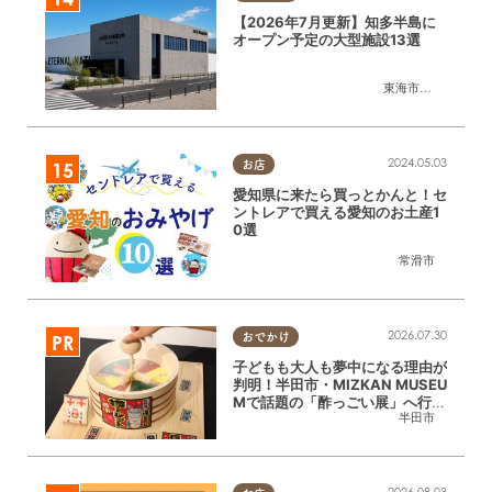
【2026年7月更新】知多半島に
オープン予定の大型施設13選
東海市
,
大府市
,
知多
2024.05.03
お店
愛知県に来たら買っとかんと！セ
ントレアで買える愛知のお土産1
0選
常滑市
2026.07.30
おでかけ
子どもも大人も夢中になる理由が
判明！半田市・MIZKAN MUSEU
Mで話題の「酢っごい展」へ行っ
半田市
てみた｜7/25(土)～8/30(日)／
ちたまる広告
2026.08.03