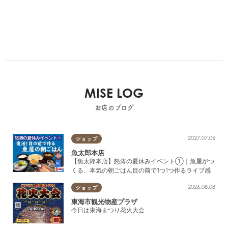
MISE LOG
お店のブログ
2027.07.06
ショップ
魚太郎本店
【魚太郎本店】怒涛の夏休みイベント①｜魚屋がつ
くる、本気の朝ごはん目の前で1つ1つ作るライブ感
2026.08.08
ショップ
東海市観光物産プラザ
今日は東海まつり花火大会