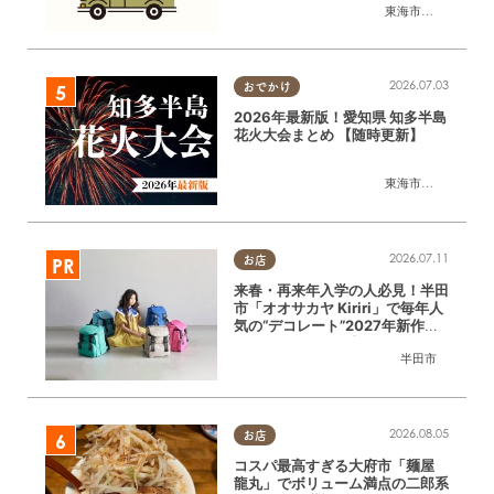
東海市
,
大府市
,
知多
2026.07.03
おでかけ
2026年最新版！愛知県 知多半島
花火大会まとめ 【随時更新】
東海市
,
大府市
,
知多
2026.07.11
お店
来春・再来年入学の人必見！半田
市「オオサカヤ Kiriri」で毎年人
気の“デコレート”2027年新作予
約＆体験会｜8/1(土)～9(日)開催
半田市
／ちたまる広告
2026.08.05
お店
コスパ最高すぎる大府市「麺屋
龍丸」でボリューム満点の二郎系