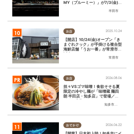
MY（ブルーミー）」が7/3(金)
半田市でオープン
半田市
2025.10.24
お店
【開店】10/24(金)オープン「き
まぐれクック」が手掛ける複合型
海鮮店舗「うお一番」が常滑市に
誕生！
常滑市
2026.08.06
お店
担々VSゴマ味噌！食欲そそる夏
限定の冷やし麺が「味噌蔵 麺四
朗 半田店・知多店」で登場／ち
たまる広告
知多市
,
半田市
2026.06.22
おでかけ
【開業】日本初上陸！知多市にイ