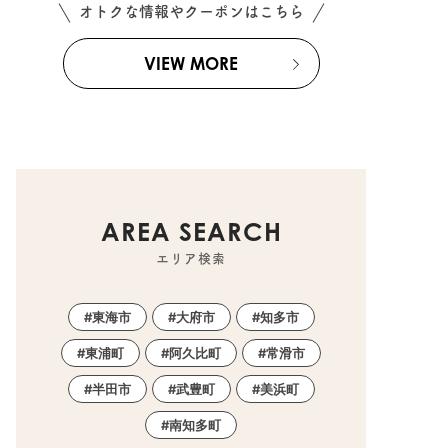
オトクな情報やクーポンはこちら
VIEW MORE
AREA SEARCH
エリア検索
東海市
大府市
知多市
東浦町
阿久比町
常滑市
半田市
武豊町
美浜町
南知多町