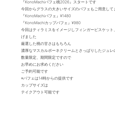
『KonoMachiパフェ桃2026』スタートです

今回からグラスの大きいサイズのパフェもご用意してま
『KonoMachiパフェ』¥1480

『KonoMachiカップパフェ』¥980

今回はティラミスをイメージしフィンガービスケット
げました

厳選した桃の甘さはもちろん

濃厚なマスカルポーネクリームとさっぱりしたジュレの
数量限定、期間限定ですので

お早めにお求めください

ご予約可能です

※パフェは14時からの提供です

カップサイズは
