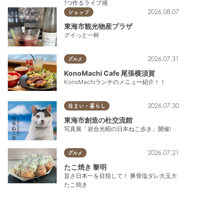
1つ作るライブ感
2026.08.07
ショップ
東海市観光物産プラザ
グイっと一杯
2026.07.31
グルメ
KonoMachi Cafe 尾張横須賀
KonoMachiランチのメニュー紹介！！
2026.07.30
住まい・暮らし
東海市創造の杜交流館
写真展「岩合光昭の日本ねこ歩き」開催!
2026.07.21
グルメ
たこ焼き 黎明
旨さ日本一を目指して！ 豚骨塩ダレ大玉大
たこ焼き