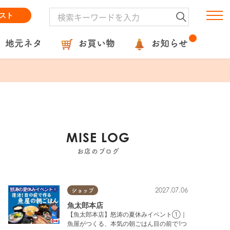
スト
地元ネタ
お買い物
お知らせ
MISE LOG
お店のブログ
2027.07.06
ショップ
魚太郎本店
【魚太郎本店】怒涛の夏休みイベント①｜
魚屋がつくる、本気の朝ごはん目の前で1つ