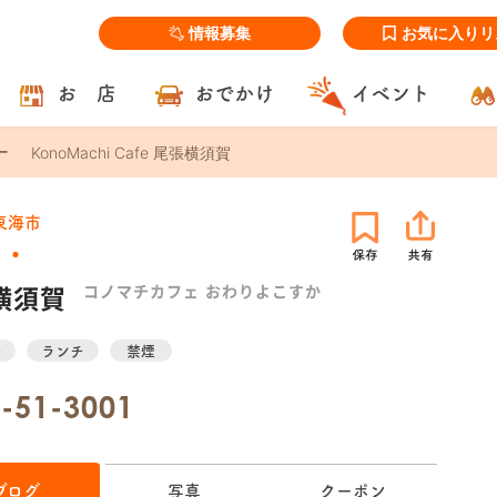
情報募集
お気に入りリ
お 店
おでかけ
イベント
KonoMachi Cafe 尾張横須賀
東海市
張横須賀
コノマチカフェ おわりよこすか
場
ランチ
禁煙
-51-3001
ブログ
写真
クーポン