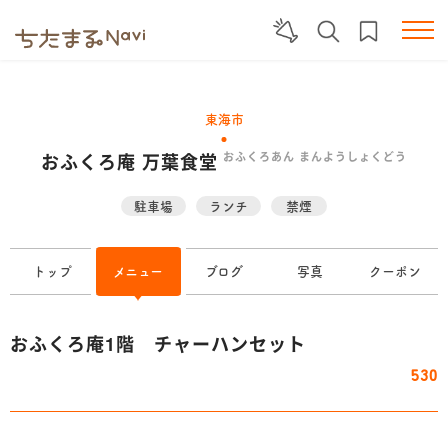
東海市
おふくろ庵 万葉食堂
おふくろあん まんようしょくどう
駐車場
ランチ
禁煙
トップ
メニュー
ブログ
写真
クーポン
おふくろ庵1階 チャーハンセット
530