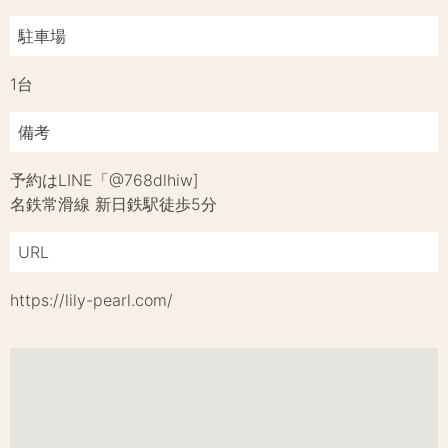
駐車場
1台
備考
予約はLINE「@768dlhiw]
名鉄常滑線 新日鉄駅徒歩5分
URL
https://lily-pearl.com/