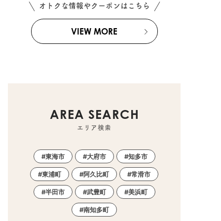
オトクな情報やクーポンはこちら
VIEW MORE
AREA SEARCH
エリア検索
東海市
大府市
知多市
東浦町
阿久比町
常滑市
半田市
武豊町
美浜町
南知多町