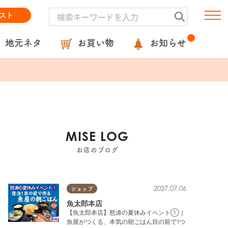
スト
地元ネタ
お買い物
お知らせ
MISE LOG
お店のブログ
2027.07.06
ショップ
魚太郎本店
【魚太郎本店】怒涛の夏休みイベント①｜
魚屋がつくる、本気の朝ごはん目の前で1つ