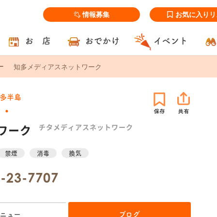
情報募集
お気に入りリ
お 店
おでかけ
イベント
知多メディアスネットワーク
多半島
ワーク
チタメディアスネットワーク
禁煙
消毒
換気
-23-7707
ニュー
ブログ