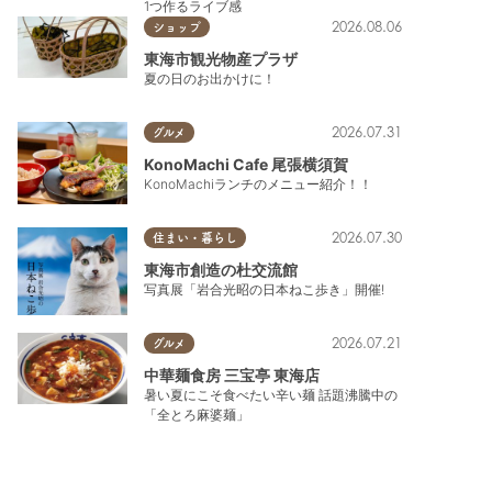
1つ作るライブ感
2026.08.06
ショップ
東海市観光物産プラザ
夏の日のお出かけに！
2026.07.31
グルメ
KonoMachi Cafe 尾張横須賀
KonoMachiランチのメニュー紹介！！
2026.07.30
住まい・暮らし
東海市創造の杜交流館
写真展「岩合光昭の日本ねこ歩き」開催!
2026.07.21
グルメ
中華麺食房 三宝亭 東海店
暑い夏にこそ食べたい辛い麺 話題沸騰中の
「全とろ麻婆麺」