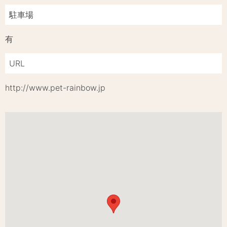
駐車場
有
URL
http://www.pet-rainbow.jp