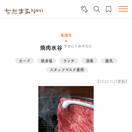
東海市
焼肉水谷
やきにくみずたに
カード
駐車場
ランチ
消毒
換気
スタッフマスク着用
【2022.11.21更新】