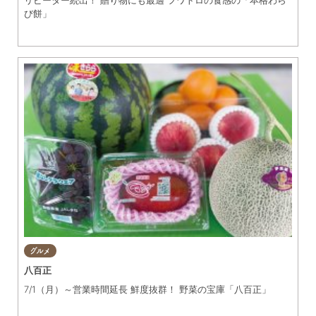
び餅」
グルメ
八百正
7/1（月）～営業時間延長 鮮度抜群！ 野菜の宝庫「八百正」