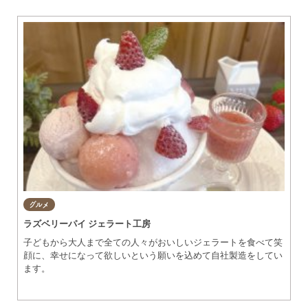
グルメ
知多市
東浦町
美容・健康
阿久比町
常滑市
ショップ
半田市
住まい・暮らし
武豊町
美浜町
習い事・趣味
南知多町
宿泊
グルメ
ラズベリーパイ ジェラート工房
観光・自然
子どもから大人まで全ての人々がおいしいジェラートを食べて笑
顔に、幸せになって欲しいという願いを込めて自社製造をしてい
遊ぶ・楽しむ
ます。