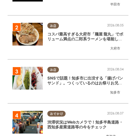
半田市
2026.08.05
お店
コスパ最高すぎる大府市「麺屋 龍丸」でボ
リューム満点の二郎系ラーメンを堪能して
きた
大府市
2026.08.04
お店
SNSで話題！知多市に出没する「揚げパン
サンド」。つくっているのはお祭りお兄さ
ん!?【ちたまる調査隊#55】
知多市
2026.08.07
おでかけ
渋滞状況はWebカメラで！知多半島道路・
西知多産業道路等の今をチェック