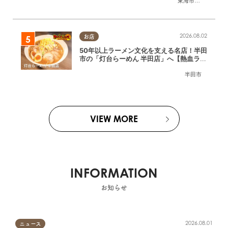
東海市
,
大府市
,
知多
2026.08.02
お店
50年以上ラーメン文化を支える名店！半田
市の「灯台らーめん 半田店」へ【熱血ラー
メン伝 8月放送】
半田市
VIEW MORE
INFORMATION
お知らせ
2026.08.01
ニュース