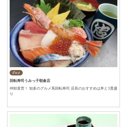
グルメ
回転寿司うみっ子朝倉店
仲卸直営！ 知多のグルメ系回転寿司 店長のおすすめは丼と3貫盛
り