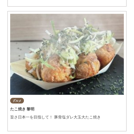
してご来店していただいており、 くつろぎの空間としてお席は
個室3・座敷3・テーブル席5・カウンターがございます。 また、
お席の予約も可能です。 当店では本わらび粉を使用し、独自の
配合をした「極上わらびもち」を看板MENU一押し商品としてど
の時間帯でもお召し上がり いただけるようにメニューを作って
います。 料理をよりおいしく頂けるよう愛知県の常滑焼など陶
器にもこだわり見た目から楽しめるのも当店の特徴です。 また
お持ち帰り用の特製わらびもちは個人のお客様・自治会・子供
会・企業様まで注文を承ります。 お気軽にお電話下さい。駐車
場20台完備。
グルメ
たこ焼き 黎明
旨さ日本一を目指して！ 豚骨塩ダレ大玉大たこ焼き