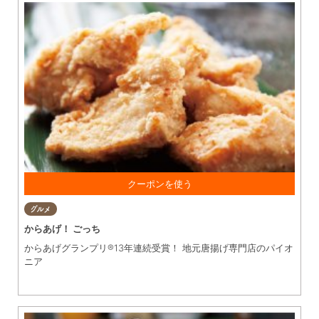
1,000円以上 お買い上げで お会計より5％OFF ※他券・他サー
グルメ
ビスとの併用不可
からあげ！ ごっち
からあげグランプリ®13年連続受賞！ 地元唐揚げ専門店のパイオ
ニア