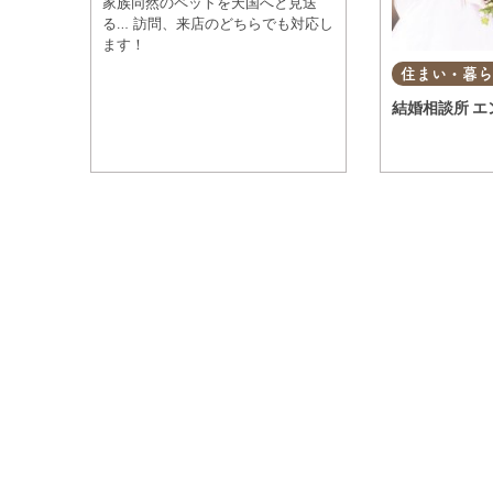
家族同然のペットを天国へと見送
る… 訪問、来店のどちらでも対応し
ます！
観光・自然
住まい・暮
結婚相談所 エ
遊ぶ・楽しむ