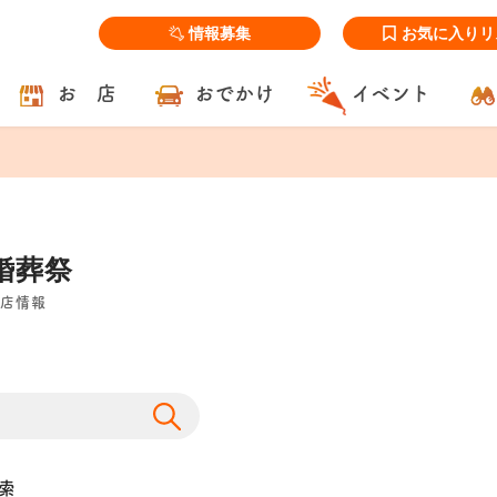
情報募集
お気に入りリ
お 店
おでかけ
イベント
婚葬祭
店情報
索