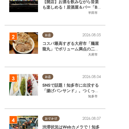
【開店】お酒を飲みながら音楽
も楽しめる！居酒屋＆バー「BL
OOMY（ブルーミー）」が7/3
半田市
(金)半田市でオープン
2026.08.05
お店
コスパ最高すぎる大府市「麺屋
龍丸」でボリューム満点の二郎
系ラーメンを堪能してきた
大府市
2026.08.04
お店
SNSで話題！知多市に出没する
「揚げパンサンド」。つくって
いるのはお祭りお兄さん!?【ち
知多市
たまる調査隊#55】
2026.08.07
おでかけ
渋滞状況はWebカメラで！知多