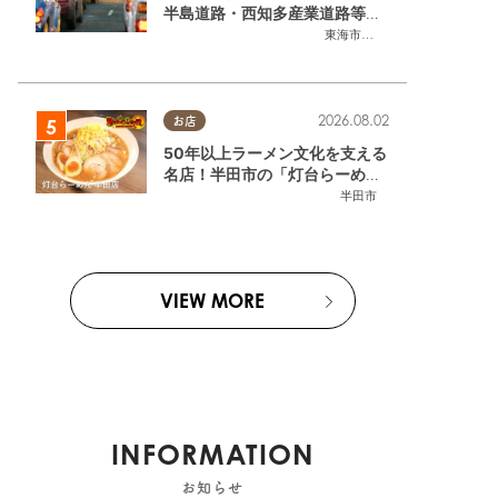
半島道路・西知多産業道路等の
今をチェック
東海市
,
大府市
,
知多市
,
東浦町
,
常
2026.08.02
お店
50年以上ラーメン文化を支える
名店！半田市の「灯台らーめん
半田店」へ【熱血ラーメン伝 8
半田市
月放送】
VIEW MORE
INFORMATION
お知らせ