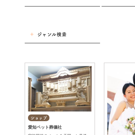
東海市
大府市
ジャンル検索
知多市
東浦町
グルメ
阿久比町
美容・健康
常滑市
ショップ
半田市
武豊町
住まい・暮らし
美浜町
ショップ
習い事・趣味
南知多町
愛知ペット葬儀社
宿泊