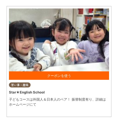
グルメ
知多市
東浦町
美容・健康
阿久比町
常滑市
ショップ
半田市
住まい・暮らし
武豊町
美浜町
習い事・趣味
南知多町
宿泊
①入学金0円！ ②体験レッスン無料！ ※①②の併用OK
習い事・趣味
観光・自然
Star★English School
子どもコースは外国人＆日本人のペア！ 振替制度有り、詳細は
遊ぶ・楽しむ
ホームページにて