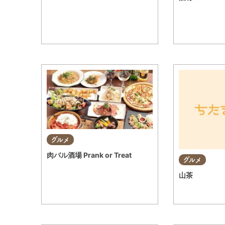
グルメ
肉バル酒場 Prank or Treat
グルメ
山茶