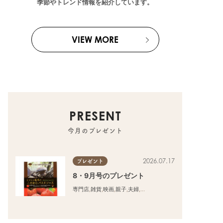
季節やトレンド情報を紹介しています。
VIEW MORE
PRESENT
今月のプレゼント
2026.07.17
プレゼント
8・9月号のプレゼント
専門店
,
雑貨
,
映画
,
親子
,
夫婦
,
家族
,
カップル
,
おひとりさま
,
友人