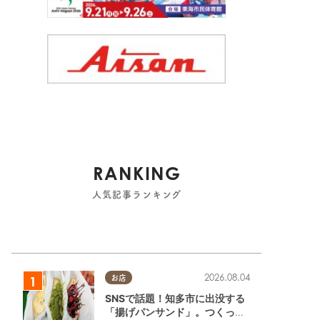
RANKING
人気記事ランキング
2026.08.04
お店
SNSで話題！知多市に出没する
「揚げパンサンド」。つくって