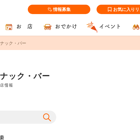
情報募集
お気に入りリ
お 店
おでかけ
イベント
ナック・バー
スナック・バー
店情報
索