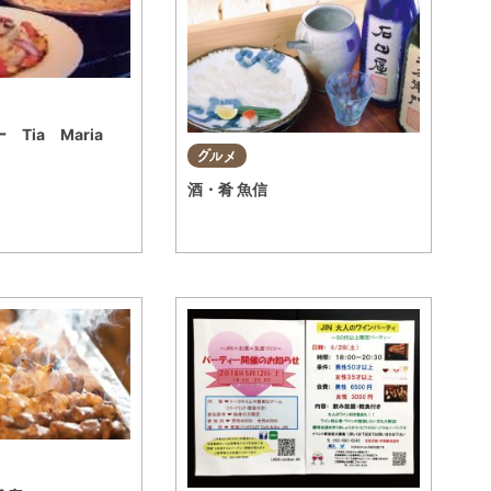
Tia Maria
グルメ
酒・肴 魚信