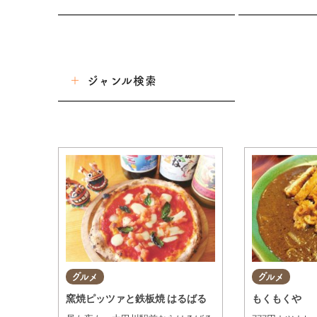
東海市
大府市
ジャンル検索
知多市
東浦町
グルメ
阿久比町
美容・健康
常滑市
ショップ
半田市
武豊町
住まい・暮らし
美浜町
グルメ
グルメ
習い事・趣味
南知多町
窯焼ピッツァと鉄板焼 はるばる
もくもくや
宿泊