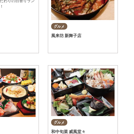
だわりの日替りラン
食！
グルメ
風来坊 新舞子店
グルメ
和中旬菜 威風堂々