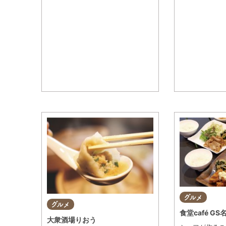
グルメ
グルメ
食堂café GS
大衆酒場りおう