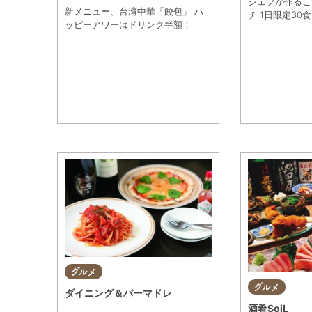
シェフが作るこ
新メニュー、台湾中華「餃包」 ハ
チ 1日限定30
ッピーアワーはドリンク半額！
グルメ
グルメ
ダイニング＆バーマドレ
酒肴SoiL