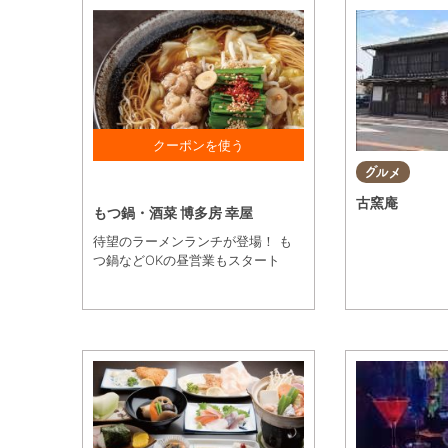
17時以降にご飲食で アイスクリ
グルメ
ームを サービス！ ※1枚に付き1
古窯庵
グループ利用OK
もつ鍋・酒菜 博多房 幸屋
待望のラーメンランチが登場！ も
つ鍋などOKの昼営業もスタート