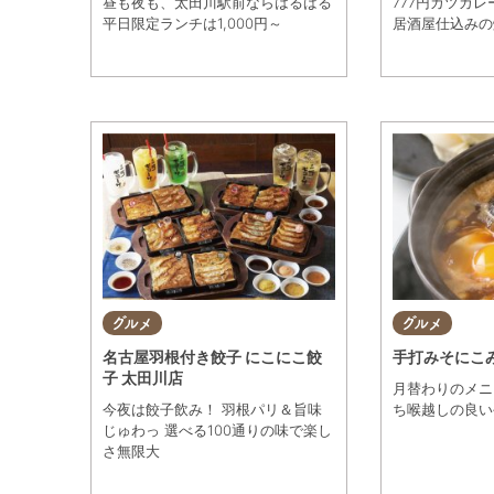
昼も夜も、太田川駅前ならはるばる
777円カツカレ
平日限定ランチは1,000円～
居酒屋仕込みの
観光・自然
遊ぶ・楽しむ
グルメ
グルメ
名古屋羽根付き餃子 にこにこ餃
手打みそにこみ
子 太田川店
月替わりのメニ
今夜は餃子飲み！ 羽根パリ＆旨味
ち喉越しの良い
じゅわっ 選べる100通りの味で楽し
さ無限大