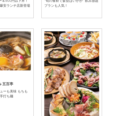
ー＆900円以下丼！
“旬の食材で宴会はいかが” 飲み放題
爆安ランチ店新登場
プランも人気！
 五百亭
ューも美味 もちも
手打ち麺