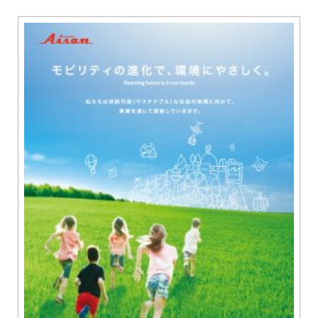
グルメ
知多市
東浦町
美容・健康
阿久比町
常滑市
ショップ
半田市
住まい・暮らし
武豊町
美浜町
習い事・趣味
南知多町
宿泊
観光・自然
遊ぶ・楽しむ