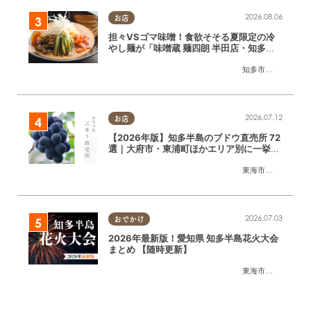
2026.08.06
お店
担々VSゴマ味噌！食欲そそる夏限定の冷
やし麺が「味噌蔵 麺四朗 半田店・知多
店」で登場／ちたまる広告
知多市
,
半田市
2026.07.12
お店
【2026年版】知多半島のブドウ直売所 72
選｜大府市・東浦町ほかエリア別に一挙紹
介
東海市
,
大府市
,
東浦
2026.07.03
おでかけ
2026年最新版！愛知県 知多半島花火大会
まとめ 【随時更新】
東海市
,
大府市
,
知多