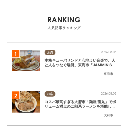
RANKING
人気記事ランキング
2026.08.06
お店
本格キューバサンドと心地よい音楽で、人
と人をつなぐ場所。東海市「JAMMIN'ST
ANDHOUSE」に行ってみた
東海市
2026.08.05
お店
コスパ最高すぎる大府市「麺屋 龍丸」でボ
リューム満点の二郎系ラーメンを堪能して
きた
大府市