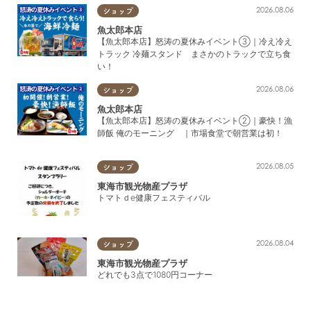
居酒屋・スナック・バー
2026.08.06
ショップ
魚太郎本店
喫茶・スイーツ・パン
【魚太郎本店】怒涛の夏休みイベント③｜冷え冷え
トラック 冷麺スタンド まさかのトラックで立ち食
ファーストフード
い！
バイキング・ビュッフェ
2026.08.06
ショップ
魚太郎本店
【魚太郎本店】怒涛の夏休みイベント②｜豪快！漁
美容・健康
師飯 俺のモーニング ｜市場食堂で朝営業は初！
2026.08.05
ヘアサロン
ショップ
東海市観光物産プラザ
ネイル・まつエク・エステ
トマトｄe健康フェスティバル
リラク・健康
2026.08.04
ショップ
ショップ
東海市観光物産プラザ
どれでも3点で1080円コーナー
専門店・雑貨