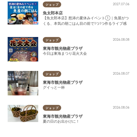
2027.07.06
ショップ
東浦町
魚太郎本店
和食・定食・海鮮・魚介・鍋
【魚太郎本店】怒涛の夏休みイベント①｜魚屋がつ
阿久比町
くる、本気の朝ごはん目の前で1つ1つ作るライブ感
肉料理（焼肉・ホルモン・焼き鳥・とんかつ）
常滑市
2026.08.08
半田市
ショップ
鉄板焼き（お好み焼き・もんじゃ）
東海市観光物産プラザ
武豊町
今日は東海まつり花火大会
うどん・そば・きしめん
美浜町
丼・カレー
南知多町
2026.08.07
ショップ
寿司・うなぎ
東海市観光物産プラザ
グイっと一杯
中華・ラーメン
韓国・アジア・エスニック
2026.08.06
ショップ
洋食・イタリアン・フレンチ
東海市観光物産プラザ
夏の日のお出かけに！
テイクアウト・弁当