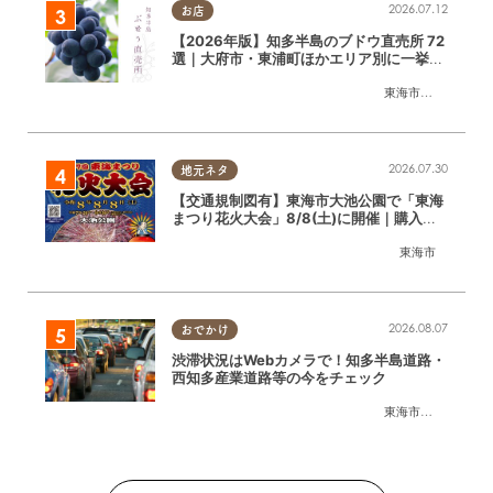
2026.07.12
お店
【2026年版】知多半島のブドウ直売所 72
選｜大府市・東浦町ほかエリア別に一挙紹
介
東海市
,
大府市
,
東浦
2026.07.30
地元ネタ
【交通規制図有】東海市大池公園で「東海
まつり花火大会」8/8(土)に開催｜購入方
法や駐車場情報は？
東海市
2026.08.07
おでかけ
渋滞状況はWebカメラで！知多半島道路・
西知多産業道路等の今をチェック
東海市
,
大府市
,
知多