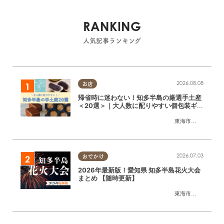
RANKING
人気記事ランキング
2026.08.08
お店
帰省時に迷わない！知多半島の厳選手土産
＜20選＞｜大人数に配りやすい個包装ギフ
ト
東海市
,
大府市
,
知多
2026.07.03
おでかけ
2026年最新版！愛知県 知多半島花火大会
まとめ 【随時更新】
東海市
,
大府市
,
知多