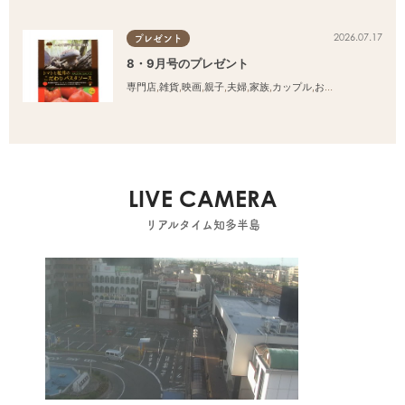
2026.07.17
プレゼント
8・9月号のプレゼント
専門店
,
雑貨
,
映画
,
親子
,
夫婦
,
家族
,
カップル
,
おひとりさま
,
友人
LIVE CAMERA
リアルタイム知多半島