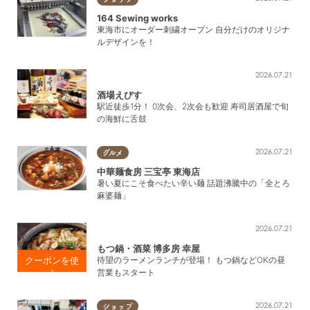
164 Sewing works
東海市にオーダー刺繍オープン 自分だけのオリジナ
ルデザインを！
2026.07.21
酒場えびす
駅近徒歩1分！ 0次会、2次会も歓迎 寿司居酒屋で旬
の海鮮に舌鼓
2026.07.21
グルメ
中華麺食房 三宝亭 東海店
暑い夏にこそ食べたい辛い麺 話題沸騰中の「全とろ
麻婆麺」
2026.07.21
もつ鍋・酒菜 博多房 幸屋
待望のラーメンランチが登場！ もつ鍋などOKの昼
営業もスタート
17時以降にご
飲食で アイ
2026.07.21
ショップ