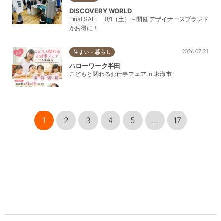
スクリームを
DISCOVERY WORLD
サービス！
Final SALE 8/1（土）～開催 デザイナーズブランド
※1枚に付き1
がお得に！
グループ利用
OK
2026.07.21
住まい・暮らし
ハローワーク半田
こどもと関わるお仕事フェア in 東海市
1
2
3
4
5
...
17