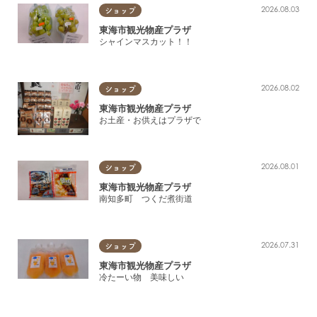
2026.08.03
ショップ
土産/特産物
東海市観光物産プラザ
シャインマスカット！！
酒造・酒屋
動物
2026.08.02
ショップ
東海市観光物産プラザ
住まい・暮らし
お土産・お供えはプラザで
建築・リフォーム・ハウジング
2026.08.01
ショップ
車/工具
東海市観光物産プラザ
南知多町 つくだ煮街道
冠婚葬祭
医院・クリニック
2026.07.31
ショップ
東海市観光物産プラザ
サービス
冷たーい物 美味しい
習い事・趣味