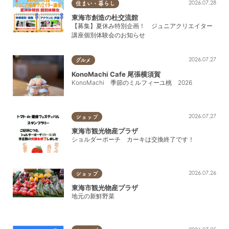
2026.07.28
住まい・暮らし
海・海水浴
東海市創造の杜交流館
【募集】夏休み特別企画！ ジュニアクリエイター
港・釣
講座個別体験会のお知らせ
名所・旧跡
2026.07.27
グルメ
KonoMachi Cafe 尾張横須賀
公園
KonoMachi 季節のミルフィーユ桃 2026
遊ぶ・楽しむ
2026.07.27
ショップ
東海市観光物産プラザ
フルーツ狩り
ショルダーポーチ カーキは交換終了です！
体験
2026.07.26
ショップ
アミューズメント・レジャー
東海市観光物産プラザ
温泉
地元の新鮮野菜
祭り・イベント