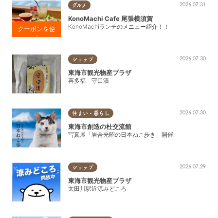
2026.07.31
グルメ
KonoMachi Cafe 尾張横須賀
ジム・エクササイズ・フィットネス
KonoMachiランチのメニュー紹介！！
塾・スクール・外国語
ランチまたは
2026.07.30
ディナー注文
ショップ
趣味・資格
で ミニデザ
東海市観光物産プラザ
ート プレゼ
喜多福 守口漬
宿泊
ント！
2026.07.30
住まい・暮らし
ホテル
東海市創造の杜交流館
写真展「岩合光昭の日本ねこ歩き」開催!
旅館
民宿
2026.07.29
ショップ
観光・自然
東海市観光物産プラザ
太田川駅近涼みどころ
知多四国