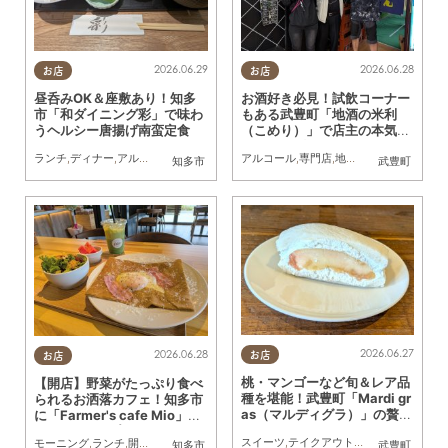
2026.06.29
2026.06.28
お店
お店
昼呑みOK＆座敷あり！知多
お酒好き必見！試飲コーナー
市「和ダイニング彩」で味わ
もある武豊町「地酒の米利
うヘルシー唐揚げ南蛮定食
（こめり）」で店主の本気の
おすすめ聞いてきた！
ランチ
,
ディナー
,
アルコール
,
開店
,
行ってみたレポ
アルコール
,
家族
,
専門店
,
おひとりさま
,
地元企業
,
友人
,
まちネタ
,
行
知多市
武豊町
2026.06.27
2026.06.28
お店
お店
桃・マンゴーなど旬＆レア品
【開店】野菜がたっぷり食べ
種を堪能！武豊町「Mardi gr
られるお洒落カフェ！知多市
as（マルディグラ）」の贅沢
に「Farmer's cafe Mio」が
フルーツサンドがすごい
5/11(月)オープン
スイーツ
,
テイクアウト
,
ドライブ
,
行ってみ
モーニング
,
ランチ
,
開店
,
専門店
,
親子
,
夫婦
,
カップル
,
おひとりさま
知多市
武豊町