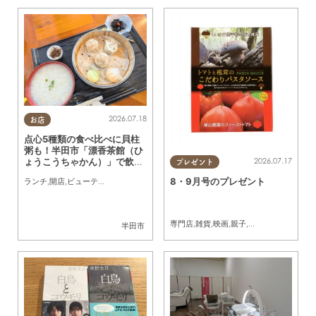
2026.07.18
お店
点心5種類の食べ比べに貝柱
粥も！半田市「漂香茶館（ひ
ょうこうちゃかん）」で飲茶
2026.07.17
プレゼント
ランチを堪能
8・9月号のプレゼント
ランチ
,
開店
,
ビューティー
,
健康
,
行ってみたレポ
,
夫婦
,
カップル
,
おひとりさま
,
友人
専門店
,
雑貨
,
映画
,
親子
,
夫婦
,
家族
,
カップル
半田市