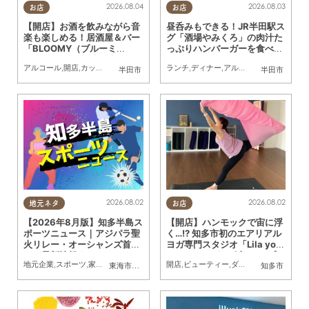
2026.08.04
2026.08.03
お店
お店
【開店】お酒を飲みながら音
昼呑みもできる！JR半田駅ス
楽も楽しめる！居酒屋＆バー
グ「酒場やみくろ」の肉汁た
「BLOOMY（ブルーミ
っぷりハンバーガーを食べて
ー）」が7/3(金)半田市でオ
みた
アルコール
,
開店
,
カップル
,
おひとりさま
,
友人
ランチ
,
ディナー
,
アルコール
,
パン
,
行って
半田市
半田市
ープン
2026.08.02
2026.08.02
地元ネタ
お店
【2026年8月版】知多半島ス
【開店】ハンモックで宙に浮
ポーツニュース｜アジパラ聖
く…!? 知多市初のエアリアル
火リレー・オーシャンズ首位
ヨガ専門スタジオ「Lila yog
など最新情報まとめ
a studio」が8/1(土)オープン
地元企業
,
スポーツ
,
家族
,
おひとりさま
,
友人
開店
,
トレンド
,
ビューティー
,
ダイエット
,
健康
,
習い
東海市
,
大府市
,
知多市
,
東浦町
,
阿久比町
,
半田市
知多市
,
常滑市
,
武豊
／ちたまる広告