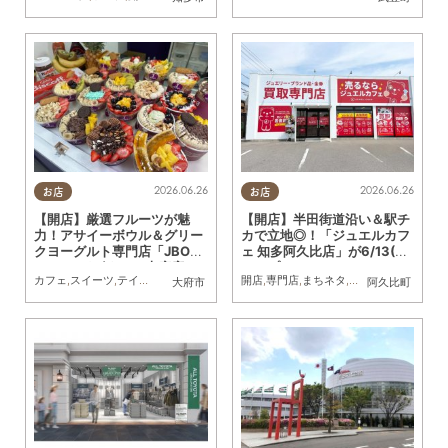
2026.06.26
2026.06.26
お店
お店
【開店】厳選フルーツが魅
【開店】半田街道沿い＆駅チ
力！アサイーボウル＆グリー
カで立地◎！「ジュエルカフ
クヨーグルト専門店「JBOW
ェ 知多阿久比店」が6/13(土)
L（ジェイボウル）大府店」
オープン
カフェ
,
スイーツ
,
テイクアウト
,
開店
,
健康
,
専門店
開店
,
専門店
,
おひとりさま
,
まちネタ
,
友人
,
夫婦
,
KURUTOHP
,
おひとりさま
大府市
阿久比町
が6/15(月)オープン