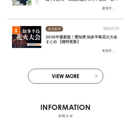
介
東海市
,
大府市
,
東浦
2026.07.03
おでかけ
2026年最新版！愛知県 知多半島花火大会
まとめ 【随時更新】
東海市
,
大府市
,
知多
VIEW MORE
INFORMATION
お知らせ