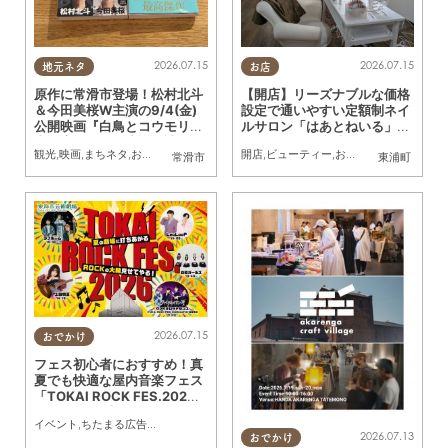
2026.07.15
2026.07.15
地元ネタ
お店
原作に常滑市登場！松村北斗
【開店】リーズナブルな価格
＆今田美桜W主演の9/4(金)
設定で通いやすい定額制ネイ
公開映画『白鳥とコウモリ』
ルサロン「はあとねいる」が
東野圭吾の原作小説を読んで
イオンモール東浦に7/3(金)
観光
,
映画
,
まちネタ
,
おひとりさま
開店
,
ビューティー
,
おひとりさま
常滑市
東浦町
みた
オープン
2026.07.15
おでかけ
フェス初心者におすすめ！真
夏でも快適な屋内音楽フェス
「TOKAI ROCK FES.202
6」が8/29(土)・30(日)開催
イベント
,
ちたまる広告
,
親子
,
夫婦
,
家族
,
カップル
,
おひとりさま
,
友人
／ちたまる広告
2026.07.13
おでかけ