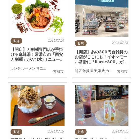
2026.07.31
お店
2026.07.31
お店
【開店】刀削麺専門店が手掛
【開店】あの300円台雑貨の
ける麻辣湯！常滑市の「西安
お店がここにも！イオンモー
刀削麺」が7/1(水)リニューア
ル常滑に「illusie300」が7/
ル
17(金)オープン
ランチ
,
ラーメン
,
リニューアル
,
カップル
,
おひとりさま
,
友人
,
トレンド
開店
,
雑貨
,
親子
,
家族
,
カップル
,
おひとりさ
常滑市
常滑市
2026.07.29
2026.07.28
お店
お店