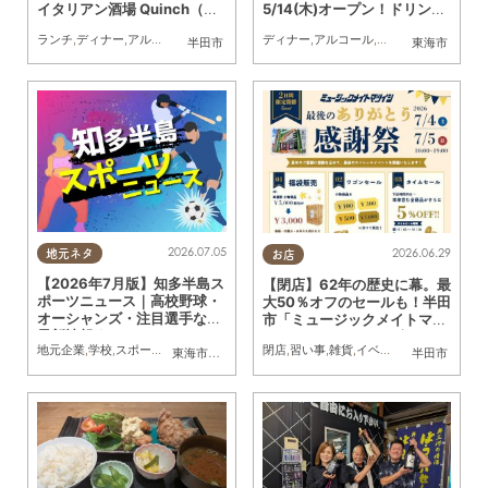
イタリアン酒場 Quinch（ク
5/14(木)オープン！ドリン
インチ）」に行ってみた
ク・おつまみ500円でちょい
ランチ
,
ディナー
,
アルコール
,
行ってみたレポ
ディナー
,
夫婦
,
カップル
,
アルコール
,
おひとりさま
,
開店
,
夫婦
,
おひとり
半田市
東海市
飲みにも◎
2026.07.05
2026.06.29
地元ネタ
お店
【2026年7月版】知多半島ス
【閉店】62年の歴史に幕。最
ポーツニュース｜高校野球・
大50％オフのセールも！半田
オーシャンズ・注目選手など
市「ミュージックメイトマツ
最新情報まとめ
イシ」が7/5(日)に閉店
地元企業
,
学校
,
スポーツ
,
家族
,
おひとりさま
,
友人
,
トレンド
閉店
,
習い事
,
雑貨
,
イベント
,
家族
,
おひとり
東海市
,
大府市
,
知多市
,
東浦町
,
阿久比町
,
半田市
半田市
,
常滑市
,
武豊