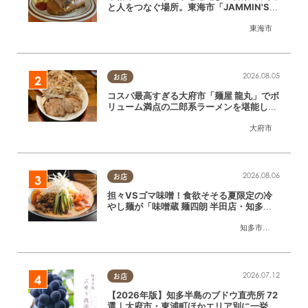
と人をつなぐ場所。東海市「JAMMIN'ST
ANDHOUSE」に行ってみた
東海市
2026.08.05
お店
コスパ最高すぎる大府市「麺屋 龍丸」でボ
リューム満点の二郎系ラーメンを堪能して
きた
大府市
2026.08.06
お店
担々VSゴマ味噌！食欲そそる夏限定の冷
やし麺が「味噌蔵 麺四朗 半田店・知多
店」で登場／ちたまる広告
知多市
,
半田市
2026.07.12
お店
【2026年版】知多半島のブドウ直売所 72
選｜大府市・東浦町ほかエリア別に一挙紹