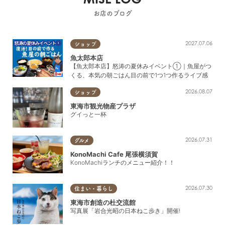
お店のブログ
2027.07.06
ショップ
魚太郎本店
【魚太郎本店】怒涛の夏休みイベント①｜魚屋がつ
くる、本気の朝ごはん目の前で1つ1つ作るライブ感
2026.08.07
ショップ
東海市観光物産プラザ
グイっと一杯
2026.07.31
グルメ
KonoMachi Cafe 尾張横須賀
KonoMachiランチのメニュー紹介！！
2026.07.30
住まい・暮らし
東海市創造の杜交流館
写真展「岩合光昭の日本ねこ歩き」開催!