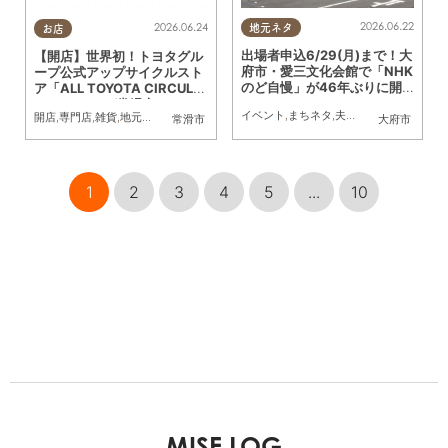
2026.06.22
2026.06.24
地元ネタ
お店
出場者申込6/29(月)まで！大
【開店】世界初！トヨタグル
府市・愛三文化会館で「NHK
ープ公式アップサイクルスト
のど自慢」が46年ぶりに開
ア「ALL TOYOTA CIRCULA
催
R STORE」が常滑市に7/1
イベント
,
まちネタ
,
夫婦
,
おひとりさま
,
友
開店
,
専門店
,
雑貨
,
地元企業
,
家族
,
おひとりさま
,
友人
,
トレンド
常滑市
大府市
(水)オープン
1
2
3
4
5
...
10
MISE LOG