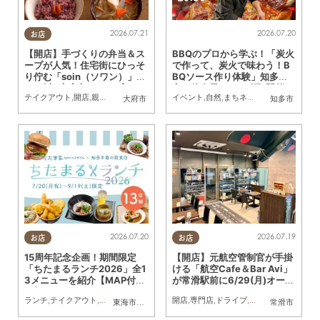
2026.07.21
2026.07.20
お店
【開店】手づくりの弁当＆ス
BBQのプロから学ぶ！「炭火
ープが人気！住宅街にひっそ
で作って、炭火で味わう！B
り佇む「soin（ソワン）」が
BQソース作り体験」知多
7/11(土)大府市にオープン
市・佐布里で7/26(日)開催／
テイクアウト
,
開店
,
親子
,
夫婦
,
おひとりさま
イベント
,
KURUTOHP
,
自然
,
まちネタ
,
季節ネタ
,
ちたま
大府市
知多市
ちたまる広告
2026.07.20
2026.07.19
お店
お店
15周年記念企画！期間限定
【開店】元航空管制官が手掛
「ちたまるランチ2026」全1
ける「航空Cafe＆Bar Avi」
3メニューを紹介【MAP付
が常滑駅前に6/29(月)オープ
き】
ン！
ランチ
,
テイクアウト
,
専門店
,
ちたまるスタイル掲載店
開店
,
専門店
,
,
まとめ記事
ドライブ
,
親子
,
家族
,
家族
,
カップル
,
カップル
,
お
,
東海市
,
大府市
,
知多市
,
東浦町
,
半田市
,
常滑市
,
武豊町
常滑市