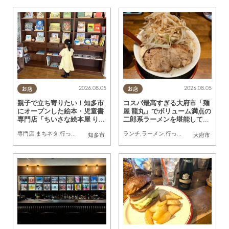
2026.08.05
2026.08.05
お店
お店
親子で立ち寄りたい！知多市
コスパ最高すぎる大府市「麺
にオープンした絵本・児童書
屋 龍丸」でボリューム満点の
専門店「ちいさな絵本屋 りっ
二郎系ラーメンを堪能してき
た」へ行ってみた
た
専門店
,
まちネタ
,
行ってみたレポ
,
親子
,
家族
ランチ
,
おひとりさま
,
ラーメン
,
行ってみたレポ
,
おひとり
知多市
大府市