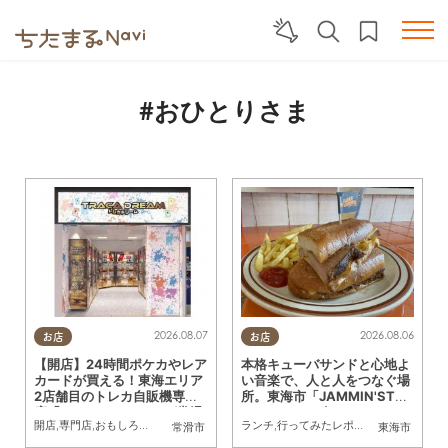
#おひとりさま
2026.08.07
2026.08.06
お店
お店
【開店】24時間ポケカやレア
本格キューバサンドと心地よ
カードが買える！東海エリア
い音楽で、人と人をつなぐ場
2店舗目のトレカ自販機専門
所。東海市「JAMMIN'STAN
店「トレカドリーム」が常滑
DHOUSE」に行ってみた
開店
,
専門店
,
おもしろ自販機
,
カップル
,
おひとりさま
ランチ
,
行ってみたレポ
,
友人
,
トレンド
,
夫婦
,
おひとりさま
常滑市
東海市
市に8/7(金)オープン