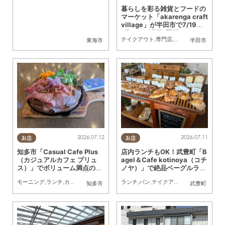
暮らしを彩る雑貨とフードの
マーケット「akarenga craft
village」が半田市で7/19
(日)・20(月祝)開催
テイクアウト
,
専門店
,
雑貨
,
イベント
,
家族
,
東海市
半田市
2026.07.12
2026.07.11
お店
お店
知多市「Casual Cafe Plus
店内ランチもOK！武豊町「B
（カジュアルカフェ プリュ
agel＆Cafe kotinoya（コチ
ス）」でボリューム満点のダ
ノヤ）」で絶品ベーグルラン
ッチベイビーランチを堪能！
チを味わってきた
モーニング
,
ランチ
,
カフェ
,
行ってみたレポ
ランチ
,
夫婦
,
カップル
,
パン
,
テイクアウト
,
おひとりさま
,
専門店
,
行って
知多市
武豊町