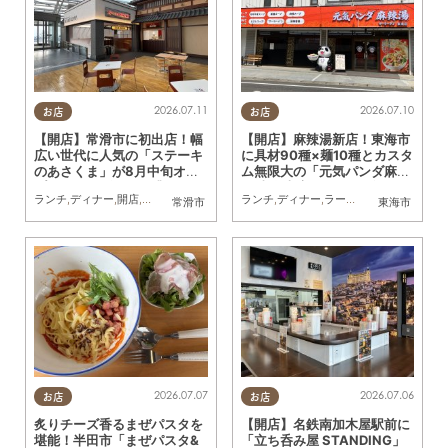
2026.07.11
2026.07.10
お店
お店
【開店】常滑市に初出店！幅
【開店】麻辣湯新店！東海市
広い世代に人気の「ステーキ
に具材90種×麺10種とカスタ
のあさくま」が8月中旬オー
ム無限大の「元気パンダ麻辣
プン｜サラダバーや濃厚コー
湯 東海本店」が6/12(金)オー
ランチ
,
ディナー
,
開店
,
地元企業
,
家族
,
おひとりさま
ランチ
,
ディナー
,
友人
,
トレンド
,
ラーメン
,
開店
,
夫婦
,
カッ
常滑市
東海市
ンスープも
プン
2026.07.07
2026.07.06
お店
お店
炙りチーズ香るまぜパスタを
【開店】名鉄南加木屋駅前に
堪能！半田市「まぜパスタ&
「立ち呑み屋 STANDING」