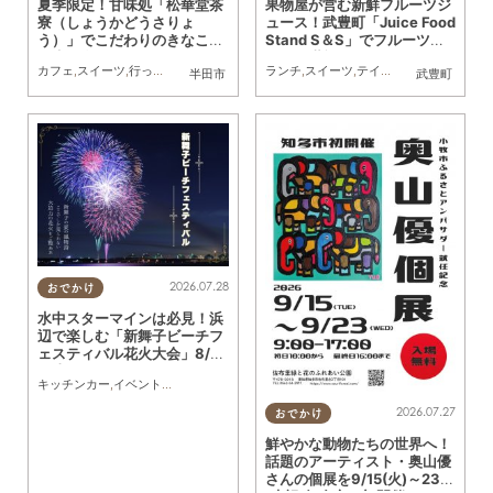
夏季限定！甘味処「松華堂茶
果物屋が営む新鮮フルーツジ
寮（しょうかどうさりょ
ュース！武豊町「Juice Food
う）」でこだわりのきなこか
Stand S＆S」でフルーツサ
き氷を食べてきた
ンドと堪能してきた
カフェ
,
スイーツ
,
行ってみたレポ
,
夫婦
,
カップル
ランチ
,
おひとりさま
,
スイーツ
,
テイクアウト
,
友人
,
行ってみた
半田市
武豊町
2026.07.28
おでかけ
水中スターマインは必見！浜
辺で楽しむ「新舞子ビーチフ
ェスティバル花火大会」8/2
9(土)に開催
キッチンカー
,
イベント
,
まちネタ
,
季節ネタ
,
親子
,
夫婦
,
家族
,
カップル
,
おひとりさま
,
友
2026.07.27
おでかけ
鮮やかな動物たちの世界へ！
話題のアーティスト・奥山優
さんの個展を9/15(火)～23