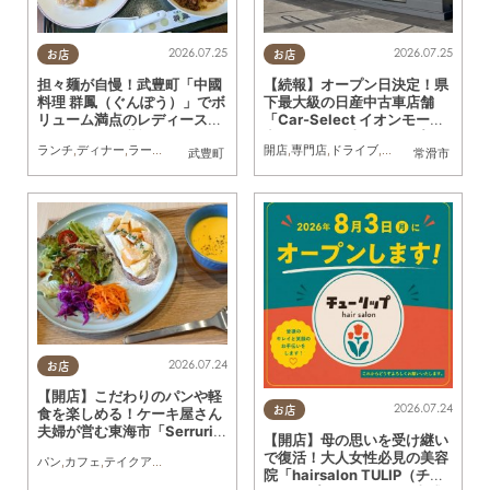
2026.07.25
2026.07.25
お店
お店
担々麺が自慢！武豊町「中國
【続報】オープン日決定！県
料理 群鳳（ぐんぽう）」でボ
下最大級の日産中古車店舗
リューム満点のレディースセ
「Car-Select イオンモール
ットランチを堪能してきた
常滑」が8/1(土)にオープン
ランチ
,
ディナー
,
ラーメン
,
行ってみたレポ
開店
,
家族
,
専門店
,
カップル
,
ドライブ
,
おひとりさま
,
親子
,
家族
,
友人
,
カップル
,
武豊町
常滑市
2026.07.24
お店
【開店】こだわりのパンや軽
2026.07.24
お店
食を楽しめる！ケーキ屋さん
夫婦が営む東海市「Serrurie
【開店】母の思いを受け継い
2nd（セリュリエ セカン
で復活！大人女性必見の美容
パン
,
カフェ
,
テイクアウト
,
開店
,
専門店
,
まちネタ
,
親子
,
夫婦
,
家族
,
カップル
,
おひとり
ド）」6/29(月)テストオープ
院「hairsalon TULIP（チュ
ン