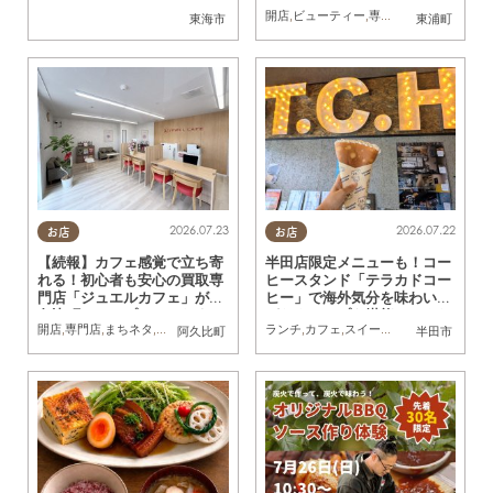
ーリップ）」が8/3(月)東浦
開店
,
ビューティー
,
専門店
,
おひとりさま
東海市
東浦町
町にオープン
2026.07.23
2026.07.22
お店
お店
【続報】カフェ感覚で立ち寄
半田店限定メニューも！コー
れる！初心者も安心の買取専
ヒースタンド「テラカドコー
門店「ジュエルカフェ」が阿
ヒー」で海外気分を味わいな
久比町にオープン／ちたまる
がらクレープを堪能してきた
開店
,
専門店
,
まちネタ
,
ちたまる広告
,
夫婦
,
おひとりさま
ランチ
,
カフェ
,
スイーツ
,
テイクアウト
,
行
阿久比町
半田市
広告