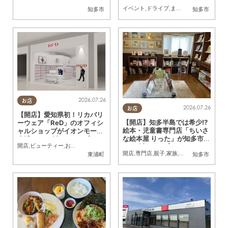
(水祝)知多市で初開催
イベント
,
ドライブ
,
まちネタ
,
夫婦
,
家族
,
お
知多市
知多市
2026.07.26
お店
2026.07.26
お店
【開店】愛知県初！リカバリ
【開店】知多半島では希少!?
ーウェア「ReD」のオフィシ
絵本・児童書専門店「ちいさ
ャルショップがイオンモール
な絵本屋 りった」が知多市に
東浦に7/31(金)にオープン
開店
,
ビューティー
,
おひとりさま
6/27(土)オープン
開店
,
専門店
,
親子
,
家族
,
おひとりさま
,
おう
東浦町
知多市