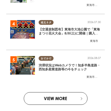
介
東海市
,
大府市
,
東浦
2026.07.30
地元ネタ
【交通規制図有】東海市大池公園で「東海
まつり花火大会」8/8(土)に開催｜購入方
法や駐車場情報は？
東海市
2026.08.07
おでかけ
渋滞状況はWebカメラで！知多半島道路・
西知多産業道路等の今をチェック
東海市
,
大府市
,
知多
VIEW MORE