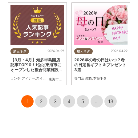
2026.04.29
2026.04.29
地元ネタ
地元ネタ
【3月・4月】知多半島開店
2026年の母の日はいつ？母
記事TOP10！1位は東海市に
の日定番ギフト＆プレゼント
オープンした複合商業施設
3選
「フォレストモール」！
ランチ
,
ディナー
,
スイーツ
,
テイクアウト
,
開店
専門店
,
まとめ記事
,
雑貨
,
季節ネタ
,
ワンコイン
,
まとめ記事
東海市
,
大府市
,
東浦町
,
阿久比町
,
半田市
1
2
3
4
5
...
13