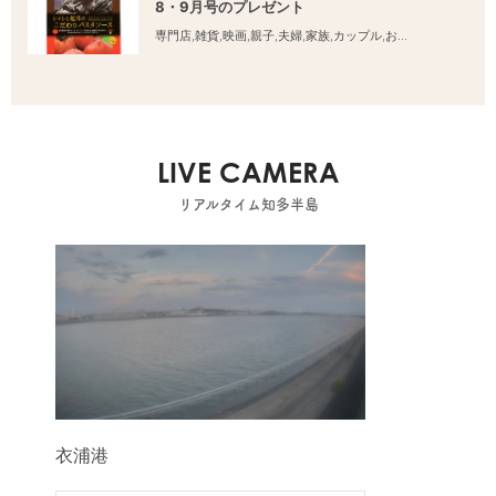
8・9月号のプレゼント
専門店
,
雑貨
,
映画
,
親子
,
夫婦
,
家族
,
カップル
,
おひとりさま
,
友人
LIVE CAMERA
リアルタイム知多半島
衣浦港