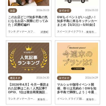
2026.05.03
2026.05.02
お店
おでかけ
このお店どこ!?知多半島の気
GWもイベントがいっぱい！
になるお店へ実際に行ってみ
知多半島に来るキッチンカー
た｜武豊町編#1
まとめ【5/2(土)～5/8(金)】
ランチ
,
ディナー
,
カフェ
,
スイーツ
,
テイクアウト
スイーツ
,
まちネタ
,
テイクアウト
,
まとめ記事
,
キッチンカー
,
行ってみたレ
,
イベ
武豊町
東海市
,
大府市
,
知
2026.04.30
2026.04.29
地元ネタ
おでかけ
【2026年4月】今月一番読ま
マルシェや珈琲イベント開
れた記事はこれ！人気記事T
催、祭りは見納め！GWを知
OP10、1位は複合商業施設
多半島で満喫しよう｜今週
「フォレストモール東海太田
末、知多半島でおすすめのプ
ランチ
,
ディナー
,
ラーメン
,
パン
,
カフェ
,
スイーツ
イベント
,
開店
,
ドライブ
,
観光
,
まとめ記事
,
観光
,
自然
,
まちネタ
,
季
東海市
,
大府市
,
知多市
,
東浦町
,
阿久比町
,
半田市
,
常滑市
東海市
,
知多市
,
武豊
,
半
川」オープン
ラン【5/2(土)～6(水・振
休)】