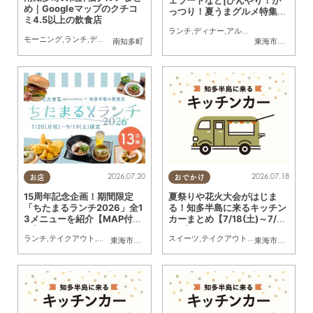
め｜Googleマップのクチコ
っつり！夏うまグルメ特集／
ミ4.5以上の飲食店
ちたまる広告
ランチ
,
ディナー
,
アルコール
,
ラーメン
,
カ
モーニング
,
ランチ
,
ディナー
,
カフェ
,
スイーツ
,
まとめ記事
南知多町
東海市
,
大府市
,
半
2026.07.20
2026.07.18
お店
おでかけ
15周年記念企画！期間限定
夏祭りや花火大会がはじま
「ちたまるランチ2026」全1
る！知多半島に来るキッチン
3メニューを紹介【MAP付
カーまとめ【7/18(土)～7/24
き】
(金)】
ランチ
,
テイクアウト
,
専門店
,
ちたまるスタイル掲載店
スイーツ
,
テイクアウト
,
まとめ記事
,
,
キッチンカー
家族
,
カップル
,
イベ
,
お
東海市
,
大府市
,
知多市
,
東浦町
,
半田市
,
常滑市
,
武豊町
東海市
,
大府市
,
知