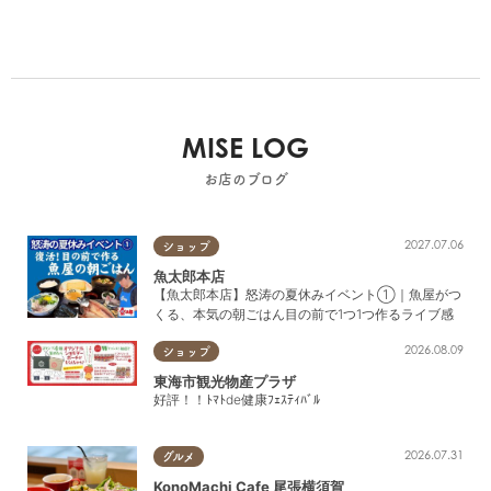
MISE LOG
お店のブログ
2027.07.06
ショップ
魚太郎本店
【魚太郎本店】怒涛の夏休みイベント①｜魚屋がつ
くる、本気の朝ごはん目の前で1つ1つ作るライブ感
2026.08.09
ショップ
東海市観光物産プラザ
好評！！ﾄﾏﾄde健康ﾌｪｽﾃｨﾊﾞﾙ
2026.07.31
グルメ
KonoMachi Cafe 尾張横須賀