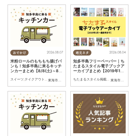
2026.08.07
2026.08.04
おでかけ
地元ネタ
米粉ロールのもちもち揚げパ
知多半島フリーペーパー｜ち
ンも！知多半島に来るキッチ
たまるスタイル電子ブックア
ンカーまとめ【8/8(土)～8/1
ーカイブまとめ【2019年1月
4(金)】
～最新号まで】
スイーツ
,
テイクアウト
,
キッチンカー
,
イベント
,
まとめ記事
,
親子
ちたまるスタイル掲載店
,
まとめ記事
東海市
,
大府市
,
知多市
,
東浦町
,
阿久比町
,
半田市
,
常滑市
東海市
,
大府市
,
武豊
,
知