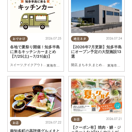
2026.07.25
2026.07.24
おでかけ
地元ネタ
各地で夏祭り開催！知多半島
【2026年7月更新】知多半島
に来るキッチンカーまとめ
にオープン予定の大型施設13
【7/25(土)～7/31(金)】
選
スイーツ
,
テイクアウト
,
キッチンカー
,
イベント
開店
,
,
まちネタ
まとめ記事
,
まとめ記事
東海市
,
大府市
,
知多市
,
東浦町
,
阿久比町
,
半田市
,
常滑市
東海市
,
大府市
,
武豊
,
知
2026.07.21
お店
2026.07.22
お店
【クーポン有】焼肉・鰻・ジ
南知多町の高評価グルメまと
ェラートなど|ひんやり！が