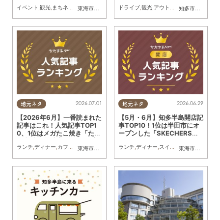
イベント
,
観光
,
まちネタ
,
季節ネタ
,
まとめ記事
ドライブ
,
親子
,
夫婦
,
観光
,
家族
,
アウトドア
,
カップル
,
自然
,
友人
,
まちネタ
,
東海市
,
大府市
,
知多市
,
東浦町
,
阿久比町
,
半田市
,
常滑市
知多市
,
常滑市
,
武豊
,
美
2026.07.01
2026.06.29
地元ネタ
地元ネタ
【2026年6月】一番読まれた
【5月・6月】知多半島開店記
記事はこれ！人気記事TOP1
事TOP10！1位は半田市にオ
0、1位はメガたこ焼き「たこ
ープンした「SKECHERS
日和 半田亀崎店」のオープン
（スケッチャーズ）」アウト
ランチ
,
ディナー
,
カフェ
,
スイーツ
,
開店
,
観光
ランチ
,
まとめ記事
,
ディナー
,
スイーツ
,
テイクアウト
,
東海市
,
大府市
,
知多市
,
東浦町
,
阿久比町
,
半田市
,
常滑市
東海市
,
大府市
,
武豊
,
東
記事
レット店舗！