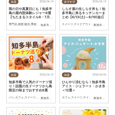
2026.06.14
2026.06.13
お店
おでかけ
雨の日や真夏日にも！知多半
しらす屋の生しらす丼も！知
島の屋内型体験レジャー6選
多半島に来るキッチンカーま
【ちたまるスタイル6・7月
とめ【6/13(土)～6/19(金)】
号】
専門店
,
雑貨
,
観光
,
季節ネタ
,
ちたまるスタイル掲載店
スイーツ
,
テイクアウト
,
まとめ記事
,
キッチンカー
,
イベ
知多市
,
常滑市
,
南知多町
東海市
,
大府市
,
知
2026.06.10
2026.06.06
お店
お店
知多半島で人気のドーナツ巡
ひんやり涼むなら！知多半島
り！話題の生ドーナツから島
アイス・ジェラート・かき氷
限定の味までおすすめ8選
＜12選＞
パン
,
カフェ
,
スイーツ
,
テイクアウト
,
専門店
カフェ
,
まとめ記事
,
スイーツ
,
テイクアウト
,
キッチンカ
東海市
,
大府市
,
知多市
,
半田市
,
常滑市
,
南知多町
東海市
,
大府市
,
知