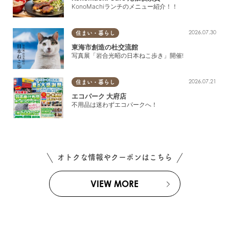
KonoMachiランチのメニュー紹介！！
2026.07.30
住まい・暮らし
東海市創造の杜交流館
写真展「岩合光昭の日本ねこ歩き」開催!
2026.07.21
住まい・暮らし
エコパーク 大府店
不用品は迷わずエコパークへ！
オトクな情報やクーポンはこちら
VIEW MORE