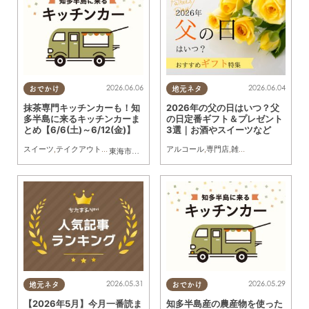
2026.06.06
2026.06.04
おでかけ
地元ネタ
抹茶専門キッチンカーも！知
2026年の父の日はいつ？父
多半島に来るキッチンカーま
の日定番ギフト＆プレゼント
とめ【6/6(土)～6/12(金)】
3選｜お酒やスイーツなど
スイーツ
,
テイクアウト
,
キッチンカー
,
イベント
アルコール
,
まとめ記事
,
専門店
,
雑貨
,
季節ネタ
,
まとめ
東海市
,
大府市
,
知多市
,
東浦町
,
阿久比町
,
半田市
,
常滑市
,
武豊
2026.05.31
2026.05.29
地元ネタ
おでかけ
【2026年5月】今月一番読ま
知多半島産の農産物を使った