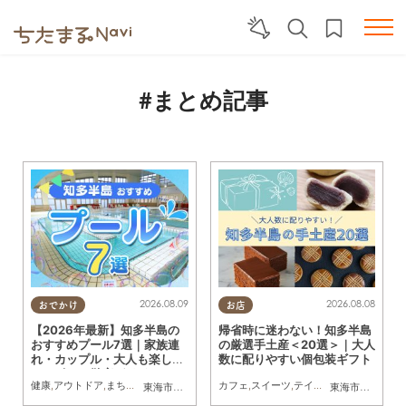
#まとめ記事
2026.08.09
2026.08.08
おでかけ
お店
【2026年最新】知多半島の
帰省時に迷わない！知多半島
おすすめプール7選｜家族連
の厳選手土産＜20選＞｜大人
れ・カップル・大人も楽しめ
数に配りやすい個包装ギフト
るスポット徹底ガイド
健康
,
アウトドア
,
まちネタ
,
季節ネタ
,
まとめ記事
カフェ
,
親子
,
スイーツ
,
家族
,
カップル
,
テイクアウト
,
おひとりさま
,
まとめ記事
,
友
東海市
,
大府市
,
知多市
,
半田市
,
常滑市
,
武豊町
,
南知多町
東海市
,
大府市
,
知