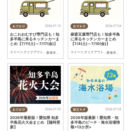
2026.07.10
2026.07.04
おでかけ
おでかけ
おこわおむすび専門店も！知
麻婆豆腐専門店も！知多半島
多半島に来るキッチンカーま
に来るキッチンカーまとめ
とめ【7/11(土)～7/17(金)】
【7/4(土)～7/10(金)】
スイーツ
,
テイクアウト
,
キッチンカー
,
イベント
スイーツ
,
まとめ記事
,
テイクアウト
,
親子
,
キッチンカー
,
イベ
東海市
,
大府市
,
知多市
,
東浦町
,
阿久比町
,
半田市
,
常滑市
東海市
,
大府市
,
武豊
,
知
2026.07.03
2026.07.03
おでかけ
地元ネタ
2026年最新版！愛知県 知多
2026年版最新！愛知県・知
半島花火大会まとめ 【随時更
多半島のビーチ・海水浴場情
新】
報<13か所>