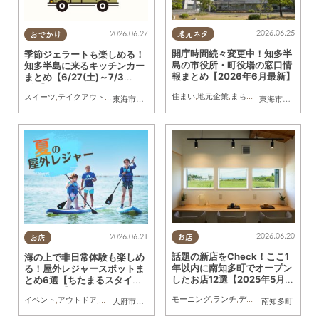
2026.06.25
2026.06.27
地元ネタ
おでかけ
開庁時間続々変更中！知多半
季節ジェラートも楽しめる！
島の市役所・町役場の窓口情
知多半島に来るキッチンカー
報まとめ【2026年6月最新】
まとめ【6/27(土)～7/3
(金)】
住まい
,
地元企業
,
まちネタ
,
まとめ記事
スイーツ
,
テイクアウト
,
キッチンカー
,
イベント
,
まとめ記事
東海市
,
大府市
,
知多市
,
東浦町
,
阿久比町
,
半田市
,
常滑市
東海市
,
大府市
,
武豊
,
知
2026.06.20
2026.06.21
お店
お店
話題の新店をCheck！ここ1
海の上で非日常体験も楽しめ
年以内に南知多町でオープン
る！屋外レジャースポットま
したお店12選【2025年5月～
とめ6選【ちたまるスタイル
2026年4月】
6・7月号】
モーニング
,
ランチ
,
ディナー
,
アルコール
,
イベント
,
アウトドア
,
ちたまるスタイル掲載店
,
まとめ記事
大府市
,
知多市
,
美浜町
,
南知多町
南知多町