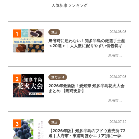
人気記事ランキング
2026.08.08
お店
帰省時に迷わない！知多半島の厳選手土産
＜20選＞｜大人数に配りやすい個包装ギフ
ト
東海市
,
大府市
,
知多
2026.07.03
おでかけ
2026年最新版！愛知県 知多半島花火大会
まとめ 【随時更新】
東海市
,
大府市
,
知多
2026.07.12
お店
【2026年版】知多半島のブドウ直売所 72
選｜大府市・東浦町ほかエリア別に一挙紹