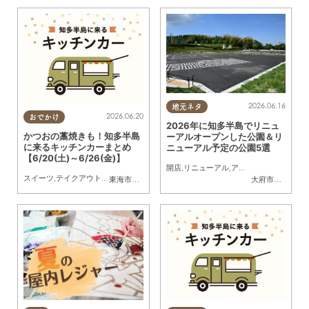
2026.06.16
地元ネタ
2026.06.20
おでかけ
2026年に知多半島でリニュ
かつおの藁焼きも！知多半島
ーアルオープンした公園＆リ
に来るキッチンカーまとめ
ニューアル予定の公園5選
【6/20(土)～6/26(金)】
開店
,
リニューアル
,
アウトドア
,
自然
,
まち
スイーツ
,
テイクアウト
,
キッチンカー
,
イベント
,
まとめ記事
東海市
,
大府市
,
知多市
,
東浦町
,
阿久比町
,
半田市
,
常滑市
大府市
,
知多市
,
武豊
,
東