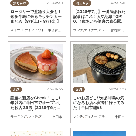
2026.08.01
2026.07.31
おでかけ
地元ネタ
ロータリーで盆踊り大会も！
【2026年7月】一番読まれた
知多半島に来るキッチンカー
記事はこれ！人気記事TOP1
まとめ【8/1(土)～8/7(金)】
0、1位あいち健康の森公園内
複合施設のオープン記事
スイーツ
,
テイクアウト
,
キッチンカー
,
イベント
ランチ
,
まとめ記事
,
ディナー
,
カフェ
,
スイーツ
,
開店
,
観
東海市
,
大府市
,
知多市
,
東浦町
,
阿久比町
,
半田市
,
常滑市
東海市
,
大府市
,
武豊
,
知
2026.07.29
2026.07.28
お店
お店
話題の新店をCheck！ここ1
このお店どこ!?知多半島の気
年以内に半田市でオープンし
になるお店へ実際に行ってみ
たお店 26選【2025年6月～
た｜半田市編#3
2026年6月】
モーニング
,
ランチ
,
ディナー
,
アルコール
,
ラーメン
ランチ
,
ディナー
,
パン
,
カフェ
,
アルコール
,
スイーツ
,
カフェ
,
テイクアウ
,
スイ
半田市
半田市