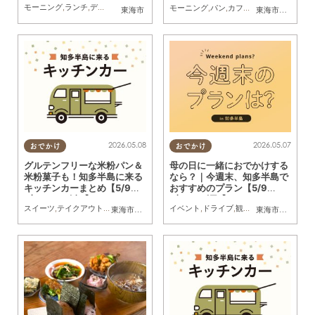
モーニング
,
ランチ
,
ディナー
,
パン
,
カフェ
,
スイーツ
,
テイクアウト
,
キッチンカー
,
開店
,
モーニング
,
パン
,
カフェ
,
まとめ記事
,
コス
東海市
東海市
,
知多市
,
阿
2026.05.08
2026.05.07
おでかけ
おでかけ
グルテンフリーな米粉パン＆
母の日に一緒におでかけする
米粉菓子も！知多半島に来る
なら？｜今週末、知多半島で
キッチンカーまとめ【5/9
おすすめのプラン【5/9
(土)～5/15(金)】
(土)・10(日)】
スイーツ
,
テイクアウト
,
キッチンカー
,
イベント
イベント
,
まとめ記事
,
ドライブ
,
観光
,
自然
,
まちネタ
,
季
東海市
,
大府市
,
知多市
,
東浦町
,
阿久比町
,
半田市
,
常滑市
東海市
,
常滑市
,
武豊
,
美