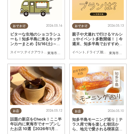
2026.05.16
2026.05.13
おでかけ
おでかけ
ビターな生地のショコラシュ
親子や犬連れで行けるマルシ
ーも！知多半島に来るキッチ
ェやイベント多数開催！｜今
ンカーまとめ【5/16(土)～5/
週末、知多半島でおすすめの
22(金)】
プラン【5/16(土)・17(日)】
スイーツ
,
テイクアウト
,
キッチンカー
,
イベント
イベント
,
まとめ記事
,
ドライブ
,
観光
,
自然
,
まちネタ
,
季
東海市
,
大府市
,
知多市
,
東浦町
,
阿久比町
,
半田市
,
常滑市
東海市
,
大府市
,
武豊
,
阿
2026.05.12
2026.05.10
お店
お店
話題の新店をCheck！ここ半
知多半島モーニング巡り｜テ
年以内に東海市でオープンし
ラス席で海を楽しむ朝活か
たお店 10選【2026年1月～5
ら、地元で愛される喫茶店ま
月】
で網羅