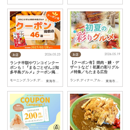
2026.05.19
2026.05.23
お店
お店
【クーポン有】焼肉・鰻・デ
ランチ半額やワンコインクー
ザートなど！初夏の彩りグル
ポンも！『まるごとぜんぶ知
メ特集／ちたまる広告
多半島グルメ』クーポン掲載
店まとめマップ
ランチ
,
ディナー
,
アルコール
,
ラーメン
,
カ
モーニング
,
ランチ
,
ディナー
,
アルコール
,
カフェ
,
スイーツ
,
専門店
,
まちネタ
,
クーポン
,
東海市
,
大府市
,
知多市
,
東浦町
,
半田市
,
常滑市
,
武豊町
東海市
,
大府市
,
美浜町
,
半
,