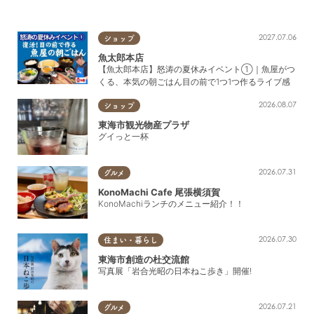
2027.07.06
ショップ
魚太郎本店
【魚太郎本店】怒涛の夏休みイベント①｜魚屋がつ
くる、本気の朝ごはん目の前で1つ1つ作るライブ感
2026.08.07
ショップ
東海市観光物産プラザ
グイっと一杯
2026.07.31
グルメ
KonoMachi Cafe 尾張横須賀
KonoMachiランチのメニュー紹介！！
2026.07.30
住まい・暮らし
東海市創造の杜交流館
写真展「岩合光昭の日本ねこ歩き」開催!
2026.07.21
グルメ