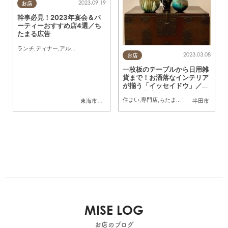
2023.09.19
お店
幹事必見！2023年宴会＆パ
ーティーおすすめ店4選／ち
たまる広告
ランチ
,
ディナー
,
アルコール
,
ちたまる広告
,
クーポン
2023.03.08
お店
一枚板のテーブルから日用雑
貨まで！お洒落なインテリア
が揃う「イッセイドウ」／ち
たまる広告
住まい
,
専門店
,
ちたまる広告
,
クーポン
東海市
,
大府市
半田市
MISE LOG
お店のブログ