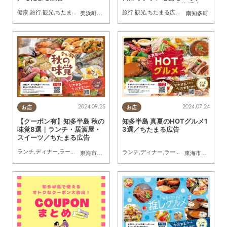
ル・ド・マロニエ内海温泉」
健康
,
旅行
,
観光
,
ちたまる広告
,
クーポン
旅行
,
観光
,
ちたまる広告
,
クーポン
,
夫婦
,
家
美浜町
,
南知多町
南知多町
／ちたまる広告
2024.09.25
2024.07.24
お店
お店
【クーポン有】知多半島 秋の
知多半島 真夏のHOTグルメ1
味覚8選｜ランチ・居酒屋・
3選／ちたまる広告
スイーツ／ちたまる広告
ランチ
,
ディナー
,
ラーメン
,
スイーツ
,
ちたまるスタイル掲載店
,
ちたまる広告
,
クーポン
ランチ
,
ディナー
,
ラーメン
,
スイーツ
,
ちた
東海市
,
大府市
,
東浦町
東海市
,
大府市
,
知