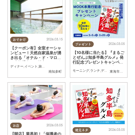
2026.03.15
おでかけ
2026.03.05
プレゼント
【クーポン有】全室オーシャ
【10名様に当たる】『まるご
ンビュー！天然自家温泉が湧
とぜんぶ知多半島グルメ』発
き出る「オテル・ド・マロニ
行記念プレゼントキャンペー
エ内海温泉」の魅力／ちたま
ディナー
,
イベント
,
旅行
,
観光
,
ちたまる広告
,
クーポン
,
家族
,
カップル
,
友人
ン【応募締切3/20(金)】
る広告
モーニング
,
ランチ
,
ディナー
,
ラーメン
,
パ
南知多町
東海市
,
大府市
,
知
2026.03.05
お店
2026.03.05
地元ネタ
【開店】業界初！「保護者の