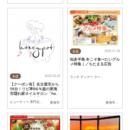
2025.01.25
お店
知多半島 冬こそ食べたいグル
メ特集｜／ちたまる広告
2025.02.20
お店
ランチ
,
ディナー
,
ラーメン
,
スイーツ
,
ちた
【クーポン有】名古屋市から
10分！リピ率90％超の東海
市隠れ家ネイルサロン「hon
ey pot」で指先美人に／ちた
ビューティー
,
専門店
,
ちたまる広告
,
クーポン
,
おひとりさま
東海市
東海市
,
大府市
,
東
まる広告