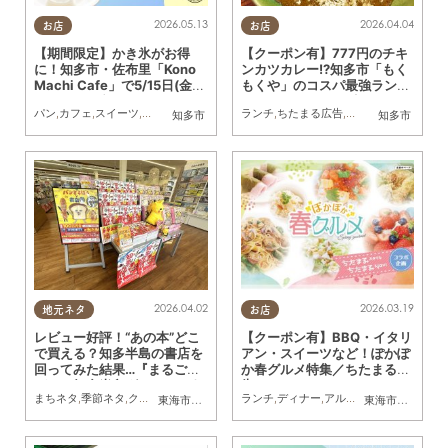
2026.05.13
2026.04.04
お店
お店
【期間限定】かき氷がお得
【クーポン有】777円のチキ
に！知多市・佐布里「Kono
ンカツカレー!?知多市「もく
Machi Cafe」で5/15日(金)
もくや」のコスパ最強ランチ
～5/24(日)割引クーポン配布
スタート！900円以下メニュ
パン
,
カフェ
,
スイーツ
,
まちネタ
,
ちたまる広告
ランチ
,
クーポン
,
ちたまる広告
,
クーポン
,
おひとりさ
知多市
知多市
キャンペーン開催／ちたまる
ーも／ちたまる広告
広告
2026.04.02
2026.03.19
地元ネタ
お店
レビュー好評！“あの本”どこ
【クーポン有】BBQ・イタリ
で買える？知多半島の書店を
アン・スイーツなど！ぽかぽ
回ってみた結果…『まるごと
か春グルメ特集／ちたまる広
ぜんぶ知多半島グルメ』ぴあ
告
まちネタ
,
季節ネタ
,
クーポン
ランチ
,
ディナー
,
アルコール
,
ラーメン
,
カ
東海市
,
大府市
,
知多市
,
東浦町
,
阿久比町
,
半田市
,
常滑市
東海市
,
大府市
,
武豊
,
知
×ちたまるMOOK本