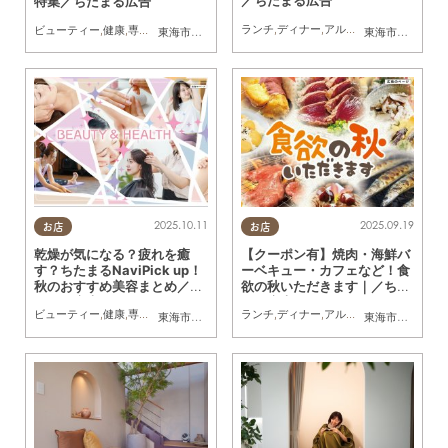
／ちたまる広告
特集／ちたまる広告
ランチ
,
ディナー
,
アルコール
,
ラーメン
,
カ
ビューティー
,
健康
,
専門店
,
ちたまるスタイル掲載店
,
まとめ記事
,
ちたまる広告
,
クーポ
東海市
,
半田市
東海市
,
大府市
,
知
2025.10.11
2025.09.19
お店
お店
乾燥が気になる？疲れを癒
【クーポン有】焼肉・海鮮バ
す？ちたまるNaviPick up！
ーベキュー・カフェなど！食
秋のおすすめ美容まとめ／ち
欲の秋いただきます｜／ちた
たまる広告
まる広告
ビューティー
,
健康
,
専門店
,
ちたまるスタイル掲載店
ランチ
,
ディナー
,
まとめ記事
,
アルコール
,
ちたまる広告
,
ラーメン
,
クーポ
,
キ
東海市
,
大府市
,
知多市
,
半田市
東海市
,
大府市
,
知