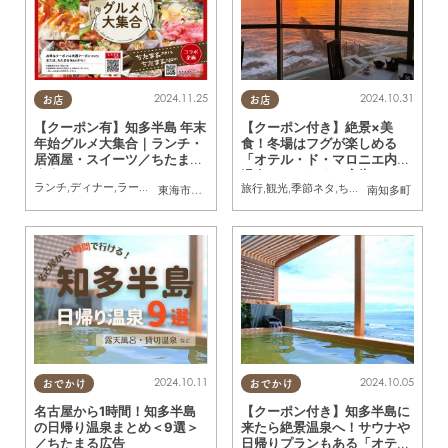
2024.11.25
2024.10.31
お店
お店
【クーポン有】知多半島 年末
【クーポン付き】絶景×美
年始グルメ大集合｜ランチ・
食！冬場はフグが楽しめる
居酒屋・スイーツ／ちたまる
「オテル・ド・マロニエ内海
広告
温泉」／ちたまる広告
ランチ
,
ディナー
,
ラーメン
,
スイーツ
,
ちたまるスタイル掲載店
,
ちたまる広告
,
クーポン
旅行
,
観光
,
季節ネタ
,
ちたまる広告
,
クーポ
東海市
,
大府市
,
知多市
,
半田市
南知多町
2024.10.11
2024.10.05
おでかけ
おでかけ
名古屋から1時間！知多半島
【クーポン付き】知多半島に
の日帰り温泉まとめ＜9選＞
来たら絶景温泉へ！サウナや
／ちたまる広告
日帰りプランもある「オテ