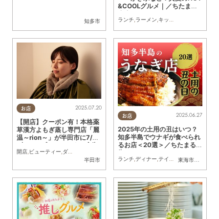
&COOLグルメ｜／ちたまる
広告
ランチ
,
ラーメン
,
キッチンカー
,
専門店
,
ち
知多市
2025.07.20
お店
2025.06.27
お店
【開店】クーポン有！本格薬
2025年の土用の丑はいつ？
草漢方よもぎ蒸し専門店「麗
知多半島でウナギが食べられ
温～rion～」が半田市に7/31
るお店＜20選＞／ちたまる広
(木)オープン／ちたまる広告
開店
,
ビューティー
,
ダイエット
,
健康
,
専門店
,
ちたまる広告
,
クーポン
,
親子
,
おひとりさ
告
ランチ
,
ディナー
,
テイクアウト
,
専門店
,
季
半田市
東海市
,
大府市
,
知