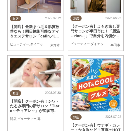
2025.08.22
2025.09.12
お店
お店
【クーポン有】よもぎ蒸し専
【開店】最新まつ毛＆肌質改
門サロンが半田市に！「麗温
善なら！同日施術可能なアイ
～rion～」で自分を内側から
＆エステサロン「calin／Lat
整える時間を／ちたまる広告
ot」が東海市に9/4(木)オー
ビューティー
,
ダイエット
,
健康
,
専門店
,
ち
ビューティー
,
ダイエット
,
健康
,
専門店
,
ちたまる広告
,
クーポン
,
おひとりさま
,
友人
東海市
半田市
プン／ちたまる広告
2025.07.30
お店
【開店】クーポン有！シワ・
たるみ専門の新サロン「Tiar
e～ティアレ～」が知多市に5
月オープン／ちたまる広告
2025.07.22
お店
開店
,
ビューティー
,
専門店
,
ちたまる広告
,
クーポン
,
親子
,
おひとりさま
,
友人
【クーポン有】ウナギ・カレ
ー・かき氷など！真夏のHOT