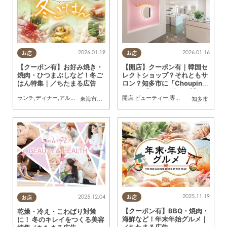
2026.01.19
2026.01.16
お店
お店
【クーポン有】お好み焼き・
【開店】クーポン有｜韓国セ
焼肉・ひつまぶしなど！冬ご
レクトショップ？それともサ
はん特集｜／ちたまる広告
ロン？知多市に「Choupinet
（シュピネ）」が12/6(土)オ
ランチ
,
ディナー
,
アルコール
,
ラーメン
,
カフェ
開店
,
キッチンカー
,
ビューティー
,
専門店
,
専門店
,
ちたまるスタイ
,
雑貨
,
ちたまる
東海市
,
大府市
,
知多市
,
南知多町
知多市
ープン／ちたまる広告
2025.11.19
2025.12.04
お店
お店
【クーポン有】BBQ・焼肉・
乾燥・冷え・こわばり対策
海鮮など！年末年始グルメ｜
に！ 冬のキレイをつくる美容