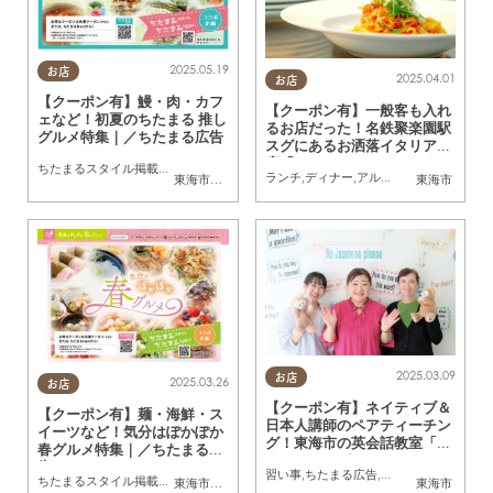
2025.05.19
お店
2025.04.01
お店
【クーポン有】鰻・肉・カフ
【クーポン有】一般客も入れ
ェなど！初夏のちたまる 推し
るお店だった！名鉄聚楽園駅
グルメ特集｜／ちたまる広告
スグにあるお洒落イタリアン
店「ラドゥーノ」／ちたまる
ちたまるスタイル掲載店
,
ちたまる広告
,
クーポン
ランチ
,
ディナー
,
アルコール
,
カフェ
,
ちた
東海市
,
大府市
,
東浦町
,
半田市
,
南知多町
東海市
広告
2025.03.09
お店
2025.03.26
お店
【クーポン有】ネイティブ＆
【クーポン有】麺・海鮮・ス
日本人講師のペアティーチン
イーツなど！気分はぽかぽか
グ！東海市の英会話教室「ス
春グルメ特集｜／ちたまる広
ター・イングリッシュスクー
告
習い事
,
ちたまる広告
,
クーポン
ル」／ちたまる広告
ちたまるスタイル掲載店
,
ちたまる広告
,
クーポン
東海市
,
大府市
,
半田市
,
南知多町
東海市