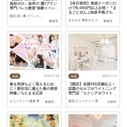
【本日発売】巻頭クーポンだ
負担ゼロ」追求の“週1プラン
けで6,000円以上お得！『ま
専門バレエ教室”体験イベン
るごとぜんぶ知多半島グル
トが3/21(土)に開催！ 「M&
開店
,
習い事
,
イベント
,
ちたまる広告
,
クーポン
,
親子
メ』ぴあ×ちたまるMOOK本
B studio 創造の杜 東海支
まちネタ
,
季節ネタ
,
クーポン
東海市
東海市
,
大府市
,
知
徹底レビュー
部」が4月にオープン／ちた
まる広告
2026.01.24
2026.01.21
お店
お店
春を気持ちよく迎えるため
【開店】全国150店舗以上！
に！新生活に備えた春の美容
話題のセルフホワイトニング
特集／ちたまる広告
専門店「エクシアホワイトニ
ング」大府市に9/1(月)オープ
ビューティー
,
健康
,
専門店
,
ちたまるスタイル掲載店
開店
,
ビューティー
,
まとめ記事
,
専門店
,
ちたまる広告
,
ちたまる広告
,
クーポ
,
東海市
,
知多市
,
半田市
大府市
ン／ちたまる広告