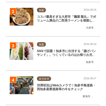
2026.08.05
お店
コスパ最高すぎる大府市「麺屋 龍丸」でボ
リューム満点の二郎系ラーメンを堪能して
きた
大府市
2026.08.04
お店
SNSで話題！知多市に出没する「揚げパン
サンド」。つくっているのはお祭りお兄さ
ん!?【ちたまる調査隊#55】
知多市
2026.08.07
おでかけ
渋滞状況はWebカメラで！知多半島道路・
西知多産業道路等の今をチェック
東海市
,
大府市
,
知多