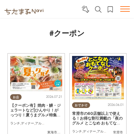
#クーポン
2026.07.21
お店
2026.06.01
【クーポン有】焼肉・鰻・ジ
おでかけ
ェラートなど|ひんやり！が
常滑市の60店舗以上で使え
っつり！夏うまグルメ特集／
る！お得な割引満載の「夜の
ちたまる広告
グルメ とこなめ おもてなし
ランチ
,
ディナー
,
アルコール
,
ラーメン
,
カフェ
,
キッチンカー
,
専門店
,
ちたまるスタイ
クーポン」が6/1(月)スタート
ランチ
,
ディナー
,
アルコール
,
ラーメン
,
パ
東海市
,
大府市
,
半田市
常滑市
／ちたまる広告