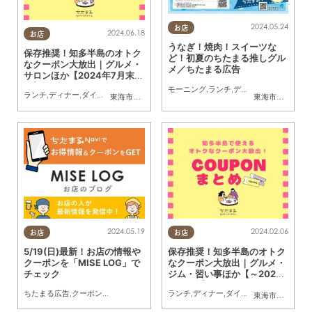
2024.05.24
お店
2024.06.18
お店
うなぎ！焼肉！スイーツな
保存推奨！知多半島のオトク
ど！初夏のちたまる推しグル
なクーポン大放出｜グルメ・
メ／ちたまる広告
サロンほか【2024年7月末ま
で】
モーニング
,
ランチ
,
ディナー
,
アルコール
,
ランチ
,
ディナー
,
ダイエット
,
住まい
,
習い事
,
クーポン
東海市
,
大府市
,
阿久比町
,
半田市
東海市
,
大府市
,
知
2024.05.19
2024.02.06
お店
お店
5/19(日)最新！お店の情報や
保存推奨！知多半島のオトク
クーポンを「MISE LOG」で
なクーポン大放出｜グルメ・
チェック
ジム・習い事ほか【～2024
年3月末】
ちたまる広告
,
クーポン
,
トレンド
ランチ
,
ディナー
,
ダイエット
,
住まい
,
習い
東海市
,
大府市
,
知