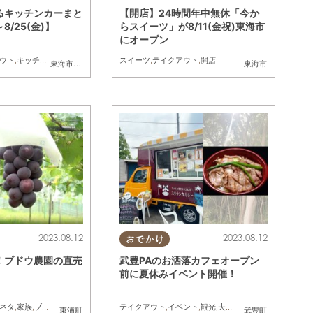
るキッチンカーまと
【開店】24時間年中無休「今か
～8/25(金)】
らスイーツ」が8/11(金祝)東海市
にオープン
ウト
,
キッチンカー
,
イベント
,
まとめ記事
スイーツ
,
テイクアウト
,
開店
東海市
,
大府市
,
知多市
,
半田市
,
南知多町
,
常滑市
,
美浜町
東海市
2023.08.12
2023.08.12
おでかけ
！ブドウ農園の直売
武豊PAのお洒落カフェオープン
前に夏休みイベント開催！
ネタ
,
家族
,
ブドウ
,
フルーツ
テイクアウト
,
イベント
,
観光
,
夫婦
,
家族
,
友人
東浦町
武豊町