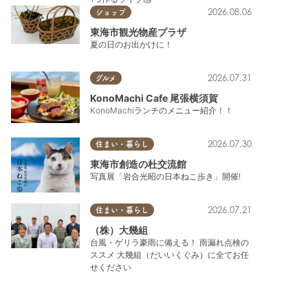
2026.08.06
ショップ
東海市観光物産プラザ
夏の日のお出かけに！
2026.07.31
グルメ
KonoMachi Cafe 尾張横須賀
KonoMachiランチのメニュー紹介！！
2026.07.30
住まい・暮らし
東海市創造の杜交流館
写真展「岩合光昭の日本ねこ歩き」開催!
2026.07.21
住まい・暮らし
（株）大幾組
台風・ゲリラ豪雨に備える！ 雨漏れ点検の
ススメ 大幾組（だいいくぐみ）に全てお任
せください