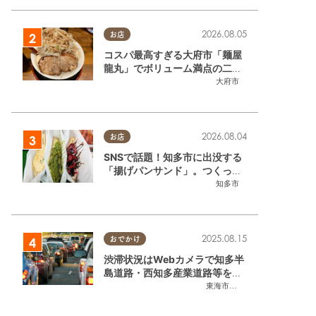
2026.08.05
お店
コスパ最高すぎる大府市「麺屋
龍丸」でボリューム満点の二郎
系ラーメンを堪能してきた
大府市
2026.08.04
お店
SNSで話題！知多市に出没する
「揚げパンサンド」。つくって
いるのはお祭りお兄さん!?【ち
知多市
たまる調査隊#55】
2025.08.15
おでかけ
渋滞状況はWebカメラで知多半
島道路・西知多産業道路等をチ
ェック
東海市
,
大府市
,
知多市
,
東浦町
,
常