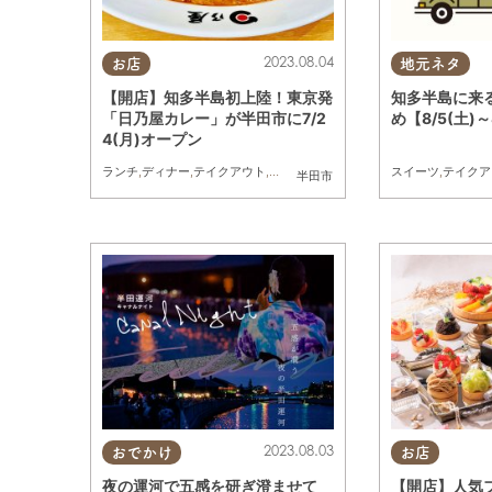
2023.08.04
お店
地元ネタ
【開店】知多半島初上陸！東京発
知多半島に来
「日乃屋カレー」が半田市に7/2
め【8/5(土)～
4(月)オープン
ランチ
,
ディナー
,
テイクアウト
,
開店
,
カレー
スイーツ
,
テイクア
半田市
2023.08.03
おでかけ
お店
夜の運河で五感を研ぎ澄ませて
【開店】人気