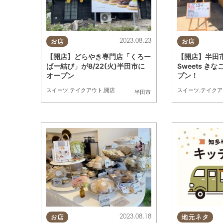
2023.08.23
お店
お店
【開店】どらやき専門店「くろー
【開店】半田
ばー結び」が8/22(火)半田市に
Sweets きな
オープン
プン！
スイーツ
,
テイクアウト
,
開店
スイーツ
,
テイクア
半田市
2023.08.18
お店
地元ネタ