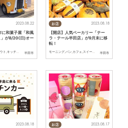
2023.08.22
2023.08.18
お店
市に和菓子屋「和風
【開店】人気ベーカリー「テー
こ」が8/20(日)オー
ラ・テール半田店」が9月末に移
転！
ウト
,
キッチンカー
,
開店
モーニング
,
パン
,
カフェ
,
スイーツ
,
テイクアウト
,
開店
半田市
半田市
2023.08.18
2023.08.17
お店