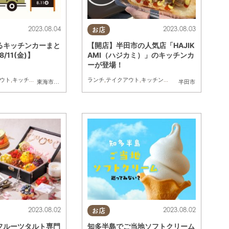
2023.08.04
2023.08.03
お店
るキッチンカーまと
【開店】半田市の人気店「HAJIK
8/11(金)】
AMI（ハジカミ）」のキッチンカ
ーが登場！
ウト
,
キッチンカー
,
イベント
,
まとめ記事
ランチ
,
テイクアウト
,
キッチンカー
,
開店
,
カレー
東海市
,
大府市
,
知多市
,
半田市
,
武豊町
,
南知多町
,
常滑市
半田市
2023.08.02
2023.08.02
お店
フルーツタルト専門
知多半島でご当地ソフトクリーム