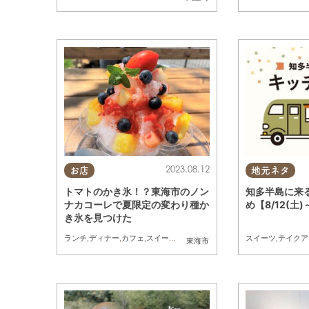
2023.08.12
お店
地元ネタ
トマトのかき氷！？東海市のノン
知多半島に来
ナカコーレで夏限定の変わり種か
め【8/12(土)
き氷を見つけた
ランチ
,
ディナー
,
カフェ
,
スイーツ
,
テイクアウト
,
キッチンカー
スイーツ
,
テイクア
東海市