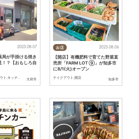
2023.08.07
2023.08.06
お店
薬局が手掛ける焼き
【開店】有機肥料で育てた野菜直
見！？【おもしろ自
売所「FARM LOT ⑨」が知多市
に8/1(火)オープン
ウト
,
キッチンカー
,
まちネタ
,
おもしろ自販機
テイクアウト
,
開店
知多町
大府市
知多市