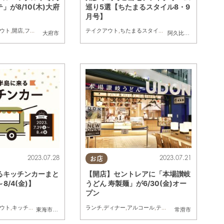
」が8/10(木)大府
巡り5選【ちたまるスタイル8・9
月号】
ウト
,
開店
,
フルーツタルト
テイクアウト
,
ちたまるスタイル掲載店
,
まとめ記事
,
家族
,
大府市
阿久比町
,
南知多町
,
常
2023.07.28
2023.07.21
お店
るキッチンカーまと
【開店】セントレアに「本場讃岐
～8/4(金)】
うどん 寿製麺」が6/30(金)オー
プン
ウト
,
キッチンカー
,
イベント
,
まとめ記事
ランチ
,
ディナー
,
アルコール
,
テイクアウト
,
開店
東海市
,
大府市
,
知多市
,
阿久比町
,
半田市
,
常滑市
常滑市