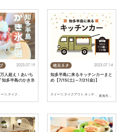
2023.07.19
2023.07.14
プ
地元ネタ
5万人超え！あいち
知多半島に来るキッチンカーまと
「知多半島のかき氷
め【7/15(土)～7/21(金)】
イーツ
,
テイクアウト
スイーツ
,
テイクアウト
,
キッチンカー
,
イベント
,
まとめ記
滑市
,
美浜町
東海市
,
大府市
,
知多市
,