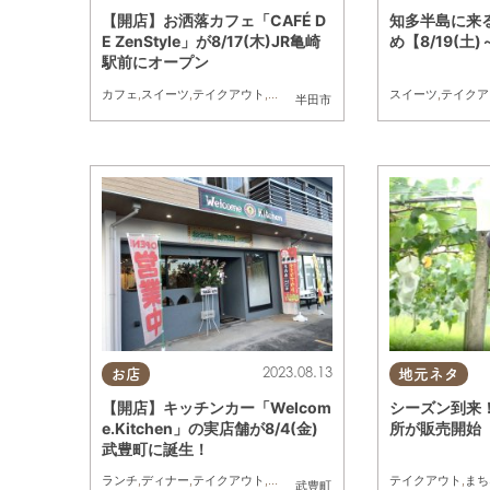
【開店】お洒落カフェ「CAFÉ D
知多半島に来
E ZenStyle」が8/17(木)JR亀崎
め【8/19(土)
駅前にオープン
カフェ
,
スイーツ
,
テイクアウト
,
開店
スイーツ
,
テイクア
半田市
2023.08.13
お店
地元ネタ
【開店】キッチンカー「Welcom
シーズン到来
e.Kitchen」の実店舗が8/4(金)
所が販売開始
武豊町に誕生！
ランチ
,
ディナー
,
テイクアウト
,
キッチンカー
,
開店
テイクアウト
,
まち
武豊町