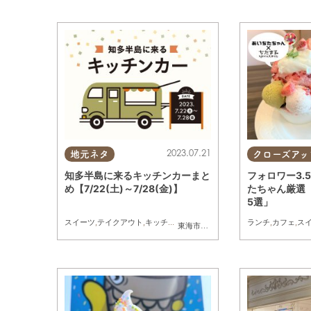
2023.07.21
地元ネタ
クローズアッ
知多半島に来るキッチンカーまと
フォロワー3.
め【7/22(土)～7/28(金)】
たちゃん厳選
5選」
スイーツ
,
テイクアウト
,
キッチンカー
,
イベント
,
まとめ記事
ランチ
,
カフェ
,
ス
東海市
,
大府市
,
知多市
,
半田市
,
武豊町
,
常