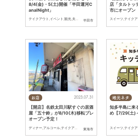
8/4(金)・5(土)開催「半田運河C
店「タルトッテ
analNight」
市にオープン
テイクアウト
,
イベント
,
観光
,
夫婦
,
家族
,
友人
スイーツ
,
テイクア
半田市
2023.07.31
お店
地元ネタ
【開店】名鉄太田川駅すぐの居酒
知多半島に来
屋「五十鈴」が8/10(木)移転プレ
め【7/29(土)
オープン予定！
ディナー
,
アルコール
,
テイクアウト
,
開店
スイーツ
,
テイクア
東海市