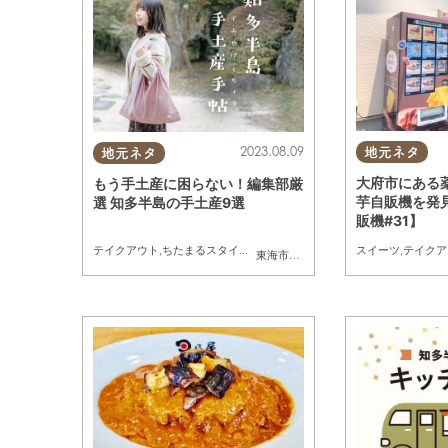
2023.08.09
地元ネタ
地元ネタ
大府市にある
もう手土産に困らない！編集部厳
芋自販機を発
選 知多半島の手土産9選
販機#31】
スイーツ
,
テイクア
テイクアウト
,
ちたまるスタイル掲載店
,
まとめ記事
,
家族
,
和菓子
,
手土産
東海市
,
東浦町
,
半田市
,
常滑市
,
美浜町
,
南