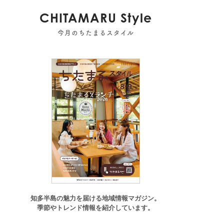
CHITAMARU Style
今月のちたまるスタイル
事
半田市
,
南知多町
,
常滑市
,
美浜町
,
東浦町
知多半島の魅力を届ける地域情報マガジン。
季節やトレンド情報を紹介しています。