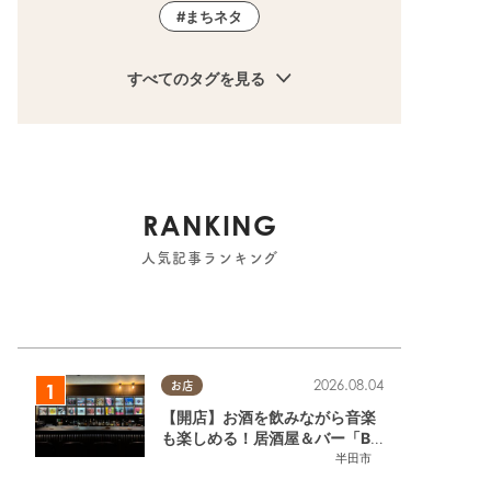
まちネタ
すべてのタグを見る
RANKING
人気記事ランキング
2026.08.04
お店
【開店】お酒を飲みながら音楽
も楽しめる！居酒屋＆バー「BL
OOMY（ブルーミー）」が7/3
半田市
(金)半田市でオープン