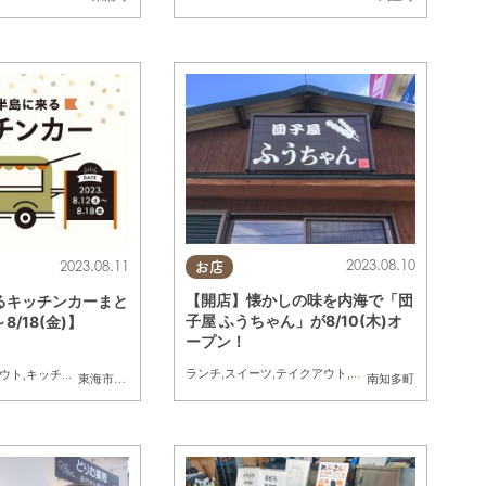
2023.08.10
2023.08.11
お店
【開店】懐かしの味を内海で「団
るキッチンカーまと
子屋 ふうちゃん」が8/10(木)オ
～8/18(金)】
ープン！
ランチ
,
スイーツ
,
テイクアウト
,
開店
ウト
,
キッチンカー
,
イベント
,
まとめ記事
東海市
,
大府市
,
知多市
,
阿久比町
,
半田市
,
南知多町
,
常滑市
南知多町
,
美浜町
,
東浦町