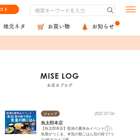
スト
地元ネタ
お買い物
お知らせ
MISE LOG
お店のブログ
2027.07.06
ショップ
魚太郎本店
【魚太郎本店】怒涛の夏休みイベント①｜
魚屋がつくる、本気の朝ごはん目の前で1つ
1つ作るライブ感